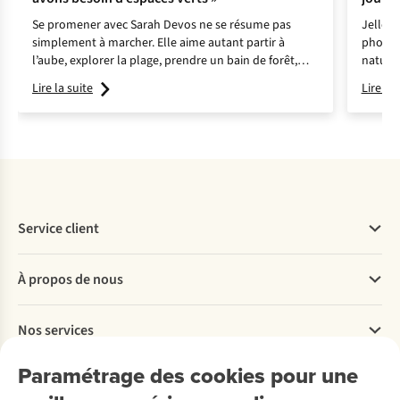
Se promener avec Sarah Devos ne se résume pas
Jelle C
simplement à marcher. Elle aime autant partir à
photogr
l’aube, explorer la plage, prendre un bain de forêt,
nature 
observer la faune sauvage, … Laissez-vous inspirer !
Lire la suite
Lire la 
Service client
Questions fréquentes
À propos de nous
Commander
Payer
Travailler chez A.S.Adventure
Nos services
Livraison
Explore More
Retourner
Entreprise responsable
Location / Location sports d’hiver
Paramétrage des cookies pour une
Rétractation d'une commande
Découvrez
À propos d’Ayacucho
Seconde-main
Entretien & réparations