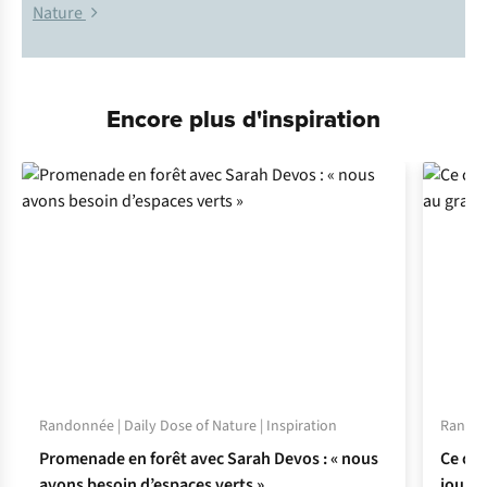
Nature
Encore plus d'inspiration
Randonnée | Daily Dose of Nature | Inspiration
Randonn
Promenade en forêt avec Sarah Devos : « nous
Ce con
avons besoin d’espaces verts »
jour a