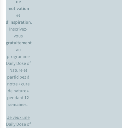
de
motivation
et
d’inspiration
.
Inscrivez-
vous
gratuitement
au
programme
Daily Dose of
Nature et
participez à
notre « cure
de nature »
pendant
12
semaines
.
Je veux une
Daily Dose of