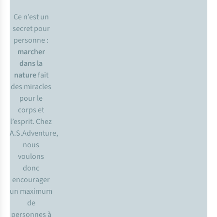
Ce n’est un
secret pour
personne :
marcher
dans la
nature
fait
des miracles
pour le
corps et
l’esprit. Chez
A.S.Adventure,
nous
voulons
donc
encourager
un maximum
de
personnes à