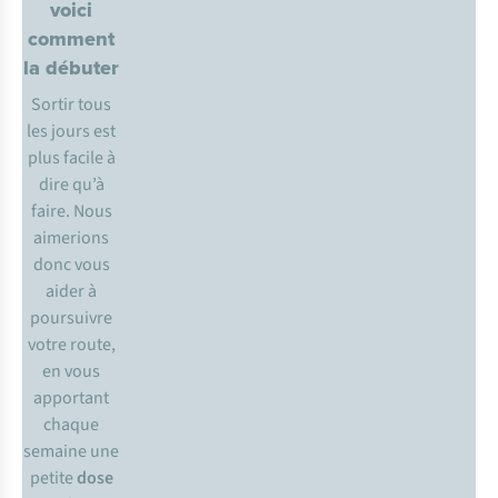
voici
comment
la débuter
Sortir tous
les jours est
plus facile à
dire qu’à
faire. Nous
aimerions
donc vous
aider à
poursuivre
votre route,
en vous
apportant
chaque
semaine une
petite
dose