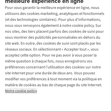
meilleure expérience en ligne
Nos magasins
Entretien de ski
A.S.Magazine
Garantie
Pour vous garantir la meilleure expérience en ligne, nous
À propos d’A.S.Adventure
Service de lavage
Explore Camp
Contactez-nous
utilisons des cookies marketing, analytiques et fonctionnels
Déclaration d'accessibilité
Entretien de chaussures
Gear Check
(et des technologies similaires). Pour plus d'informations,
Réparation de chaussures
Expertise & conseils
nous vous renvoyons également à notre cookie policy. Sur
Abonnez-vous à la newsletter
Réparation de vêtements
nos sites, des tiers placent parfois des cookies de suivi pour
Retouches
vous montrer des publicités personnalisées en dehors du
Pour les entreprises
Suivez-nous
site web. En outre, des cookies de suivi sont placés par les
réseaux sociaux. En sélectionnant « Accepter tout », vous
acceptez cette option. Pour ne pas avoir à vous poser la
même question à chaque fois, nous enregistrons vos
préférences concernant l’utilisation des cookies sur notre
site Internet pour une durée de deux ans. Vous pouvez
Mentions légales
Politique de confidentialité
modifier vos préférences à tout moment via la politique en
Conditions générales
Cookie Policy
matière de cookies au bas de chaque page du site Internet.
Notre cookie policy
AS Adventure Luxemburg SA,
Boulevard F.W. Raiffeisen 25,
L-2411 Luxembourg
team@asadventure.com
+32 (0)3 828 30 15