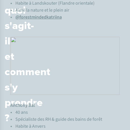
•
Habite à Landskouter (Flandre orientale)
quoi
•
Aime la nature et le plein air
•
@forestmindedkatriina
s'agit-
il
et
comment
s'y
prendre
Anthony Bal
•
40 ans
?
•
Spécialiste des RH & guide des bains de forêt
•
Habite à Anvers