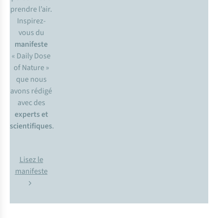
prendre l’air.
Inspirez-
vous du
manifeste
« Daily Dose
of Nature »
que nous
avons rédigé
avec des
experts et
scientifiques
.
Lisez le
manifeste