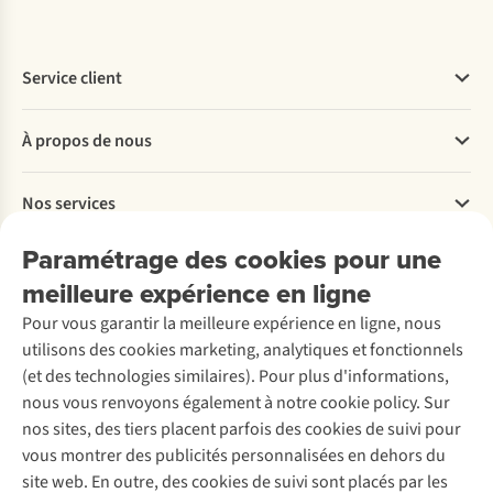
Service client
Questions fréquentes
À propos de nous
Commander
Payer
Travailler chez A.S.Adventure
Nos services
Livraison
Explore More
Retourner
Entreprise responsable
Location / Location sports d’hiver
Paramétrage des cookies pour une
Rétractation d'une commande
Découvrez
À propos d’Ayacucho
Seconde-main
meilleure expérience en ligne
Entretien & réparations
Nos magasins
Entretien de ski
A.S.Magazine
Garantie
Pour vous garantir la meilleure expérience en ligne, nous
À propos d’A.S.Adventure
Service de lavage
Explore Camp
Contactez-nous
utilisons des cookies marketing, analytiques et fonctionnels
Déclaration d'accessibilité
Entretien de chaussures
Gear Check
(et des technologies similaires). Pour plus d'informations,
Réparation de chaussures
Expertise & conseils
nous vous renvoyons également à notre cookie policy. Sur
Abonnez-vous à la newsletter
Réparation de vêtements
nos sites, des tiers placent parfois des cookies de suivi pour
Retouches
vous montrer des publicités personnalisées en dehors du
Pour les entreprises
Suivez-nous
site web. En outre, des cookies de suivi sont placés par les