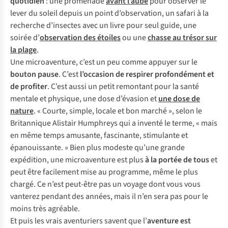
quotidien
: une promenade
avant l’aube
pour observer le
lever du soleil depuis un point d’observation, un safari à la
recherche d’insectes avec un livre pour seul guide, une
soirée d’
observation des étoiles
ou une
chasse au trésor sur
la plage
.
Une microaventure, c’est un peu comme appuyer sur le
bouton pause
. C’est
l’occasion de respirer profondément et
de profiter
. C’est aussi un petit remontant pour la santé
mentale et physique, une dose d’évasion et
une dose de
nature
. « Courte, simple, locale et bon marché », selon le
Britannique Alistair Humphreys qui a inventé le terme, « mais
en même temps amusante, fascinante, stimulante et
épanouissante. » Bien plus modeste qu’une grande
expédition, une microaventure est plus
à la portée de tous
et
peut être facilement mise au programme, même le plus
chargé. Ce n’est peut-être pas un voyage dont vous vous
vanterez pendant des années, mais il n’en sera pas pour le
moins très agréable.
Et puis les vrais aventuriers savent que l’
aventure est