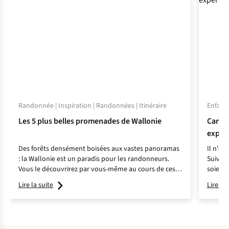
Randonnée | Inspiration | Randonnées | Itinéraire
Enfant 
Les 5 plus belles promenades de Wallonie
Camper
expéri
Des forêts densément boisées aux vastes panoramas
Il n'es
: la Wallonie est un paradis pour les randonneurs.
Suivez
Vous le découvrirez par vous-même au cours de ces 5
soient 
promenades.
Lire la suite
Lire la 