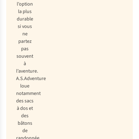
l’option
la plus
durable
si vous
ne
partez
pas
souvent
à
l’aventure.
A.S.Adventure
loue
notamment
des sacs
à dos et
des
bâtons
de
randonnée