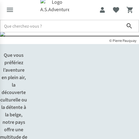
format mini
Sho
Expertise & Conseils
Microaventure : l’aventure effet maxi au for
© Pierre Pauquay
Que vous
préfériez
l’aventure
en plein air,
la
découverte
culturelle ou
la détente à
la belge,
notre pays
offre une
multitude de