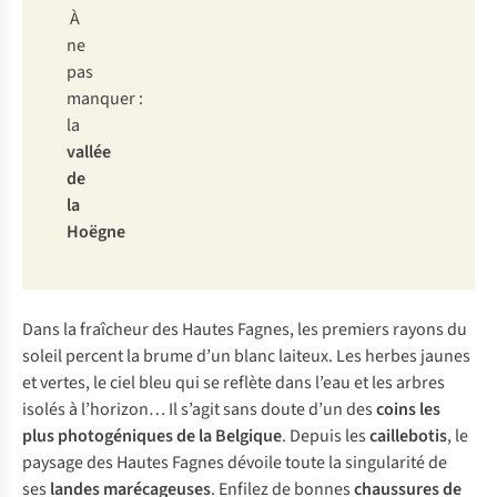
À
ne
pas
manquer :
la
vallée
de
la
Hoëgne
Dans la fraîcheur des Hautes Fagnes, les premiers rayons du
soleil percent la brume d’un blanc laiteux. Les herbes jaunes
et vertes, le ciel bleu qui se reflète dans l’eau et les arbres
isolés à l’horizon… Il s’agit sans doute d’un des
coins les
plus photogéniques de la Belgique
. Depuis les
caillebotis
, le
paysage des Hautes Fagnes dévoile toute la singularité de
ses
landes marécageuses
. Enfilez de bonnes
chaussures de