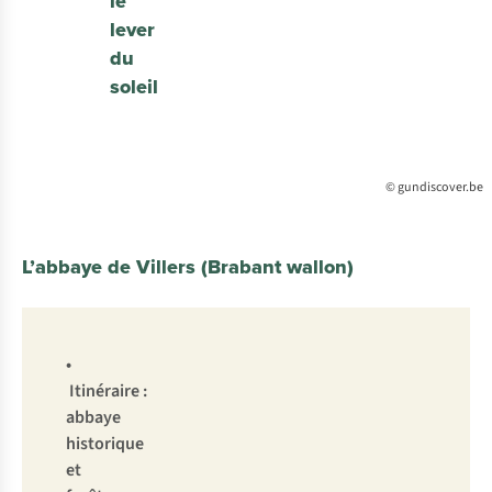
le
lever
du
soleil
© gundiscover.be
L’abbaye de Villers (Brabant wallon)
•
Itinéraire :
abbaye
historique
et