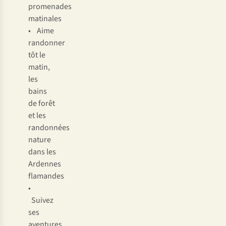
promenades
matinales
• Aime
randonner
tôt le
matin,
les
bains
de forêt
et les
randonnées
nature
dans les
Ardennes
flamandes
•
Suivez
ses
aventures