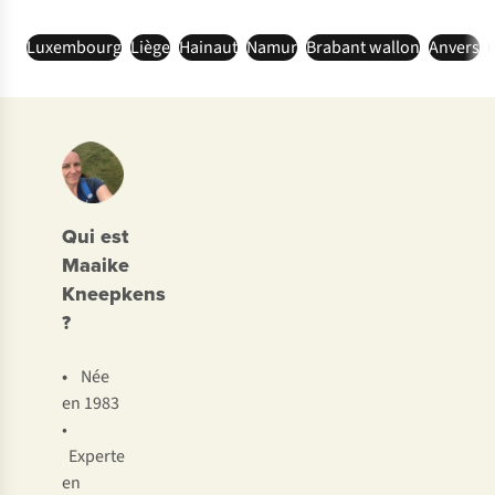
Luxembourg
Liège
Hainaut
Namur
Brabant wallon
Anvers
Qui est
Maaike
Kneepkens
?
•
Née
en 1983
•
Experte
en