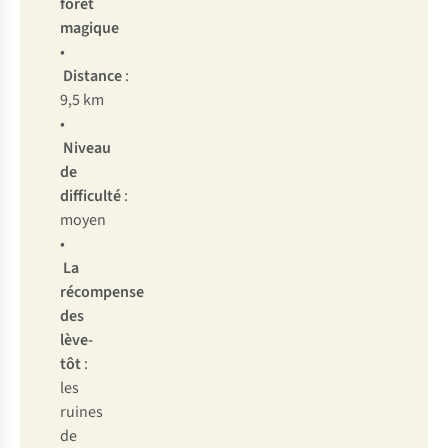
forêt
magique
•
Distance
:
9,5 km
•
Niveau
de
difficulté
:
moyen
•
La
récompense
des
lève-
tôt
:
les
ruines
de