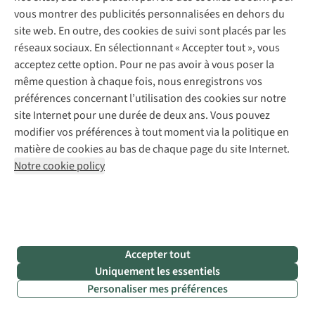
juste
vous montrer des publicités personnalisées en dehors du
avant
site web. En outre, des cookies de suivi sont placés par les
le
réseaux sociaux. En sélectionnant « Accepter tout », vous
lever
acceptez cette option. Pour ne pas avoir à vous poser la
du
même question à chaque fois, nous enregistrons vos
soleil,
préférences concernant l’utilisation des cookies sur notre
appelée
site Internet pour une durée de deux ans. Vous pouvez
« heure
modifier vos préférences à tout moment via la politique en
bleue »
,
matière de cookies au bas de chaque page du site Internet.
est
Notre cookie policy
particulièrement
magique.
•
Préparez
votre
Accepter tout
sac
Uniquement les essentiels
à
Personaliser mes préférences
dos
la