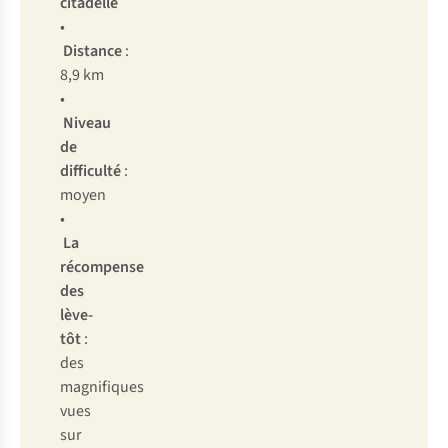
citadelle
•
Distance
:
8,9 km
•
Niveau
de
difficulté
:
moyen
•
La
récompense
des
lève-
tôt
:
des
magnifiques
vues
sur