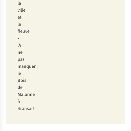
la
ville
et
le
fleuve
•
À
ne
pas
manquer
:
le
Bois
de
Malonne
à
Bransart