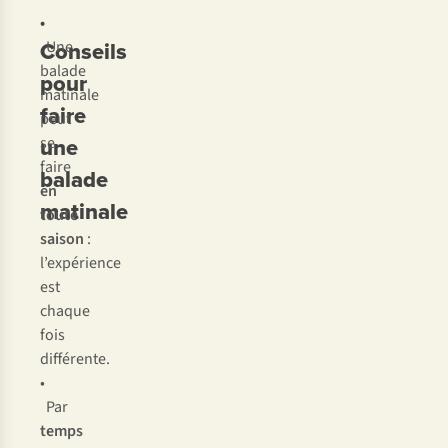
•
Conseils
Une
balade
pour
matinale
faire
peut
une
se
faire
balade
en
matinale
toute
saison
:
l’expérience
est
chaque
fois
différente.
•
Par
temps