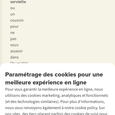
serviette
ou
un
coussin
pour
ne
pas
vous
asseoir
dans
l’humidité.
•
Paramétrage des cookies pour une
N’oubliez
meilleure expérience en ligne
pas
votre
Pour vous garantir la meilleure expérience en ligne, nous
appareil
utilisons des cookies marketing, analytiques et fonctionnels
photo
:
(et des technologies similaires). Pour plus d'informations,
la
nous vous renvoyons également à notre cookie policy. Sur
lumière
nos sites, des tiers placent parfois des cookies de suivi pour