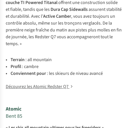
couche TI Powered Titanal
offrent une construction solide
et fiable, tandis que les
Dura Cap Sidewalls
assurent stabilité
et durabilité. Avec l’
Active Camber
, vous avez toujours un
contrôle absolu, même sur les tronçons verglacés. De la
première neige fraîche du matin aux pistes plus molles en fin
de journée, les Redster Q7 vous accompagneront tout le
temps. »
• Te
rrain
: all mountain
• Pr
ofil
:
ca
mbre
• Con
viennent
p
our
:
l
es
sk
ieurs
de
ni
veau
av
ancé
Découvrez les Atomic Redster Q7
Atomic
Bent 85
« Les skis all mountain ultimes pour les freeriders »