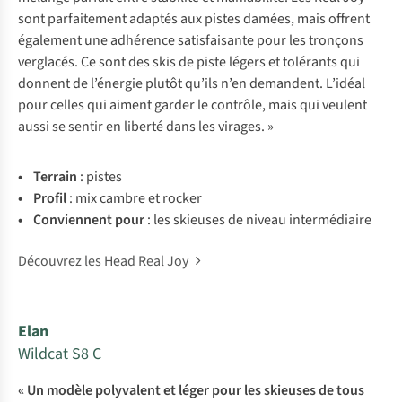
sont parfaitement adaptés aux pistes damées, mais offrent
également une adhérence satisfaisante pour les tronçons
verglacés. Ce sont des skis de piste légers et tolérants qui
donnent de l’énergie plutôt qu’ils n’en demandent. L’idéal
pour celles qui aiment garder le contrôle, mais qui veulent
aussi se sentir en liberté dans les virages. »
• Te
rrain
: pistes
• Pr
ofil
:
m
ix
ca
mbre
et
ro
cker
• Con
viennent
p
our
:
l
es
sk
ieuses
de
ni
veau
intermédiaire
Découvrez les Head Real Joy
Elan
Wildcat S8 C
« Un modèle polyvalent et léger pour les skieuses de tous