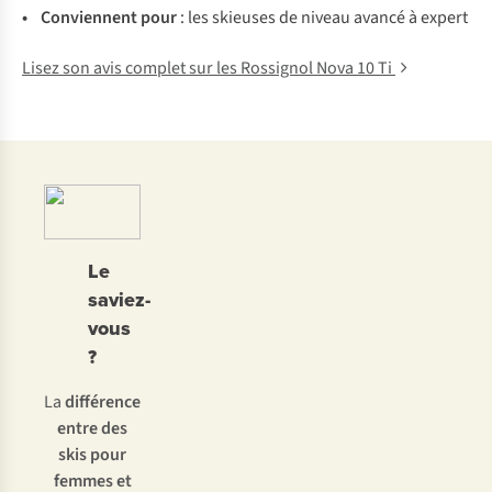
• Con
viennent
p
our
:
l
es
sk
ieuses
de
ni
veau
av
ancé
à
ex
pert
Lisez son avis complet sur les Rossignol Nova 10 Ti
Le
saviez-
vous
?
La
différence
entre des
skis pour
femmes et