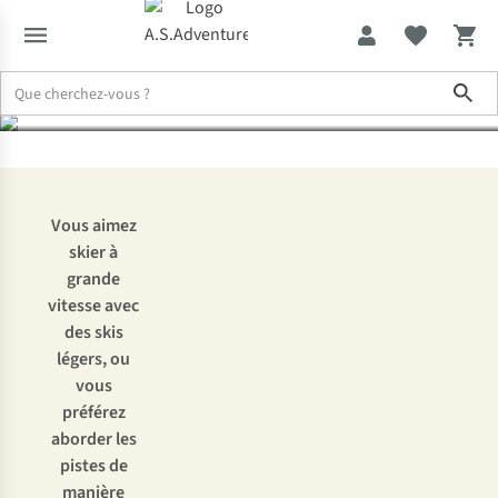
saison 2025-2026
Sho
Expertise & Conseils
Le choix de nos experts : les meilleurs skis
Vous aimez
skier à
grande
vitesse avec
des skis
légers, ou
vous
préférez
aborder les
pistes de
manière