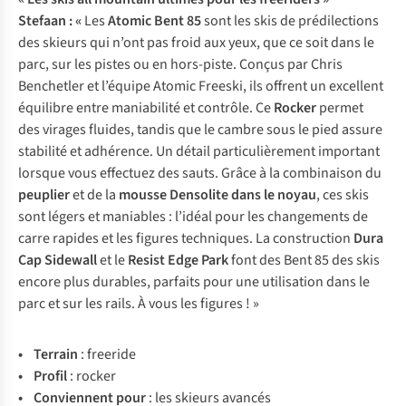
Stefaan : «
Les
Atomic Bent 85
sont les skis de prédilections
des skieurs qui n’ont pas froid aux yeux, que ce soit dans le
parc, sur les pistes ou en hors-piste. Conçus par Chris
Benchetler et l’équipe Atomic Freeski, ils offrent un excellent
équilibre entre maniabilité et contrôle. Ce
Rocker
permet
des virages fluides, tandis que le cambre sous le pied assure
stabilité et adhérence. Un détail particulièrement important
lorsque vous effectuez des sauts. Grâce à la combinaison du
peuplier
et de la
mousse Densolite dans le noyau
, ces skis
sont légers et maniables : l’idéal pour les changements de
carre rapides et les figures techniques. La construction
Dura
Cap Sidewall
et le
Resist Edge Park
font des Bent 85 des skis
encore plus durables, parfaits pour une utilisation dans le
parc et sur les rails. À vous les figures ! »
• Te
rrain
:
fr
eeride
• Pr
ofil
:
ro
cker
• Con
viennent
p
our
:
l
es
sk
ieurs
av
ancés