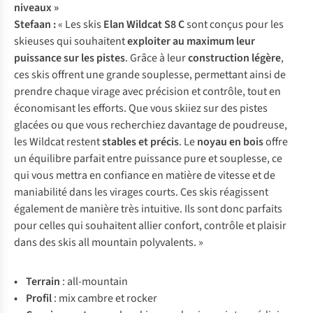
niveaux »
Stefaan :
« Les skis
Elan Wildcat S8 C
sont conçus pour les
skieuses qui souhaitent
exploiter au maximum leur
puissance sur les pistes
. Grâce à leur
construction légère
,
ces skis offrent une grande souplesse, permettant ainsi de
prendre chaque virage avec précision et contrôle, tout en
économisant les efforts. Que vous skiiez sur des pistes
glacées ou que vous recherchiez davantage de poudreuse,
les Wildcat restent
stables et précis
. Le
noyau en bois
offre
un équilibre parfait entre puissance pure et souplesse, ce
qui vous mettra en confiance en matière de vitesse et de
maniabilité dans les virages courts. Ces skis réagissent
également de manière très intuitive. Ils sont donc parfaits
pour celles qui souhaitent allier confort, contrôle et plaisir
dans des skis all mountain polyvalents. »
• Te
rrain
:
all-
mountain
• Pr
ofil
:
m
ix
ca
mbre
et
ro
cker