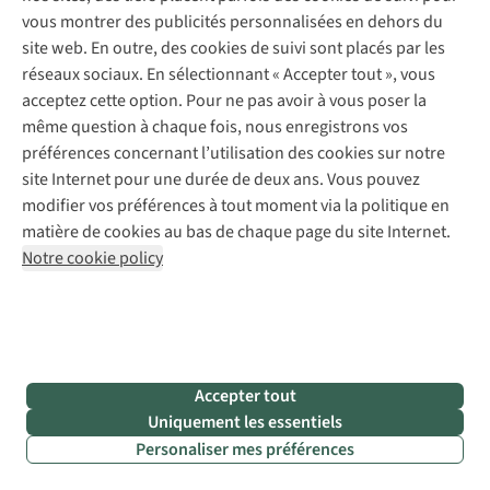
Payer
Travailler chez A.S.Adventure
vous montrer des publicités personnalisées en dehors du
Nos services
Livraison
Explore More
site web. En outre, des cookies de suivi sont placés par les
Retourner
Entreprise responsable
Location / Location sports d’hiver
réseaux sociaux. En sélectionnant « Accepter tout », vous
Rétractation d'une commande
Découvrez
À propos d’Ayacucho
Seconde-main
acceptez cette option. Pour ne pas avoir à vous poser la
Entretien & réparations
Nos magasins
Entretien de ski
même question à chaque fois, nous enregistrons vos
A.S.Magazine
Garantie
À propos d’A.S.Adventure
préférences concernant l’utilisation des cookies sur notre
Service de lavage
Explore Camp
Contactez-nous
Déclaration d'accessibilité
site Internet pour une durée de deux ans. Vous pouvez
Entretien de chaussures
Gear Check
modifier vos préférences à tout moment via la politique en
Réparation de chaussures
Expertise & conseils
Abonnez-vous à la newsletter
matière de cookies au bas de chaque page du site Internet.
Réparation de vêtements
Notre cookie policy
Retouches
Pour les entreprises
Suivez-nous
Accepter tout
Uniquement les essentiels
Mentions légales
Politique de confidentialité
Personaliser mes préférences
Conditions générales
Cookie Policy