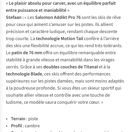
« Le plaisir absolu pour carver, avec un équilibre parfait
entre puissance et maniabilité »
Stefaan :
« Les
Salomon Addikt Pro 76
sont les skis de rêve
pour ceux qui aiment s’amuser sur les pistes. Ils allient
précision et caractère ludique, rendant chaque descente
trop courte. La
technologie
Motion Tail
confère à l’arrière
des skis une flexibilité accrue, ce qui les rend très tolérants.
Le
patin de 76 mm
offre un équilibre remarquable entre
stabilité à grande vitesse et maniabilité dans les virages
serrés. Grâce à ses
doubles couches de Titanal
et à la
technologie Blade
, ces skis offrent des performances
supérieures sur les pistes damées, mais sont moins adaptés
à la poudreuse profonde. Si vous êtes un skieur sportif qui
souhaite allier vitesse et contrôle avec une touche de
ludisme, ce modèle saura conquérir votre cœur. »
• Te
rrain
:
p
iste
• Pr
ofil
:
ca
mbre