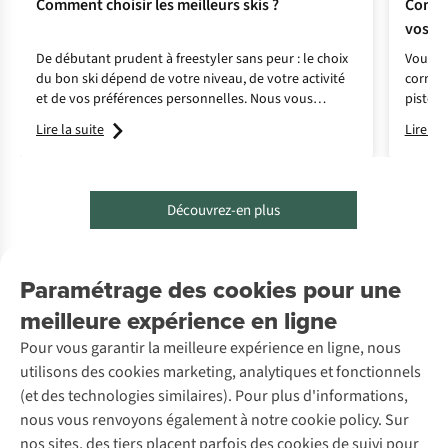
Comment choisir les meilleurs skis ?
Commen
vos sk
De débutant prudent à freestyler sans peur : le choix
Vous av
du bon ski dépend de votre niveau, de votre activité
correct
et de vos préférences personnelles. Nous vous
pistes 
expliquons les points importants pour faire le bon
amélior
Lire la suite
Lire la 
choix.
il faut
Découvrez-en plus
Paramétrage des cookies pour une
meilleure expérience en ligne
Pour vous garantir la meilleure expérience en ligne, nous
Service client
utilisons des cookies marketing, analytiques et fonctionnels
(et des technologies similaires). Pour plus d'informations,
Questions fréquentes
À propos de nous
nous vous renvoyons également à notre cookie policy. Sur
Commander
nos sites, des tiers placent parfois des cookies de suivi pour