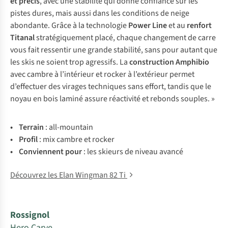
et précis
, avec une stabilité qui donne confiance sur les
pistes dures, mais aussi dans les conditions de neige
abondante. Grâce à la technologie
Power Line
et au
renfort
Titanal
stratégiquement placé, chaque changement de carre
vous fait ressentir une grande stabilité, sans pour autant que
les skis ne soient trop agressifs. La
construction Amphibio
avec cambre à l’intérieur et rocker à l’extérieur permet
d’effectuer des virages techniques sans effort, tandis que le
noyau en bois laminé assure réactivité et rebonds souples. »
• Te
rrain
:
all-
mountain
• Pr
ofil
:
m
ix
ca
mbre
et
ro
cker
• Con
viennent
p
our
:
l
es
sk
ieurs
de
ni
veau
av
ancé
Découvrez les Elan Wingman 82 Ti
Rossignol
Hero Carve