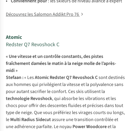
• Con
viennent
p
our
:
l
es
sk
ieurs
de
ni
veau
av
ancé
à
ex
pert
Découvrez les Salomon Addikt Pro 76
Atomic
Redster Q7 Revoshock C
« Une vitesse et un contrôle constants, des pistes
fraîchement damées le matin à la neige molle de l’après-
midi »
Stefaan :
« Les
Atomic Redster Q7 Revoshock C
sont destinés
aux hommes qui privilégient la vitesse et la polyvalence sans
pour autant sacrifier le confort. Ces skis utilisent la
technologie Revoshock
, qui absorbe les vibrations et les
chocs pour offrir des descentes fluides et précises dans tout
type de neige. Que vous préfériez les virages courts ou longs,
le
Multi Radius Sidecut
assure une transition contrôlée et
une adhérence parfaite. Le noyau
Power Woodcore
et la