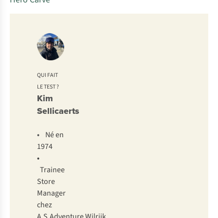
QUI FAIT
LE TEST ?
Kim
Sellicaerts
•
Né en
1974
•
Trainee
Store
Manager
chez
A.S.Adventure Wilrijk