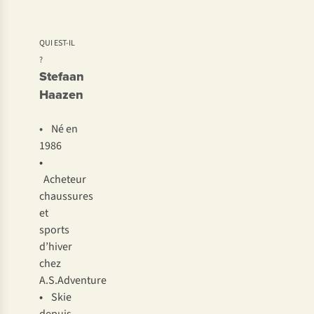
QUI EST-IL
?
Stefaan
Haazen
•
Né en
1986
•
Acheteur
chaussures
et
sports
d’hiver
chez
A.S.Adventure
•
Skie