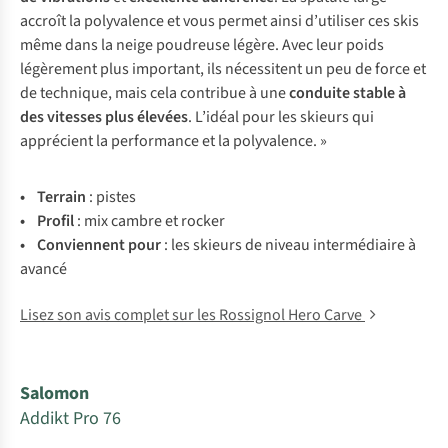
accroît la polyvalence et vous permet ainsi d’utiliser ces skis
même dans la neige poudreuse légère. Avec leur poids
légèrement plus important, ils nécessitent un peu de force et
de technique, mais cela contribue à une
conduite stable à
des vitesses plus élevées
. L’idéal pour les skieurs qui
apprécient la performance et la polyvalence. »
• Te
rrain
:
p
istes
• Pr
ofil
: mix cambre et rocker
• Con
viennent
p
our
:
l
es
sk
ieurs
de
ni
veau
inte
rmédiaire
à
av
ancé
Lisez son avis complet sur les Rossignol Hero Carve
Salomon
Addikt Pro 76