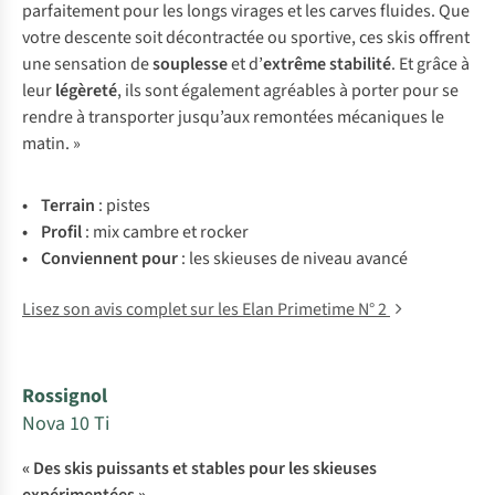
parfaitement pour les longs virages et les carves fluides. Que
votre descente soit décontractée ou sportive, ces skis offrent
une sensation de
souplesse
et d’
extrême stabilité
. Et grâce à
leur
légèreté
, ils sont également agréables à porter pour se
rendre à transporter jusqu’aux remontées mécaniques le
matin. »
• Te
rrain
:
p
istes
• Pr
ofil
:
m
ix
ca
mbre
et
ro
cker
• Con
viennent
p
our
:
l
es
sk
ieuses
de
ni
veau
av
ancé
Lisez son avis complet sur les Elan Primetime N° 2
Rossignol
Nova 10 Ti
« Des skis puissants et stables pour les skieuses