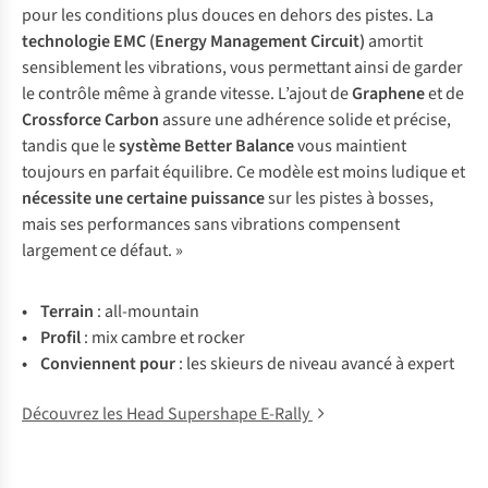
pour les conditions plus douces en dehors des pistes. La
technologie EMC (Energy Management Circuit)
amortit
sensiblement les vibrations, vous permettant ainsi de garder
le contrôle même à grande vitesse. L’ajout de
Graphene
et de
Crossforce Carbon
assure une adhérence solide et précise,
tandis que le
système Better Balance
vous maintient
toujours en parfait équilibre. Ce modèle est moins ludique et
nécessite une certaine puissance
sur les pistes à bosses,
mais ses performances sans vibrations compensent
largement ce défaut. »
• Te
rrain
:
all-
mountain
• Pr
ofil
: mix cambre et rocker
• Con
viennent
p
our
:
l
es
sk
ieurs
de
ni
veau
av
ancé
à
ex
pert
Découvrez les Head Supershape E-Rally