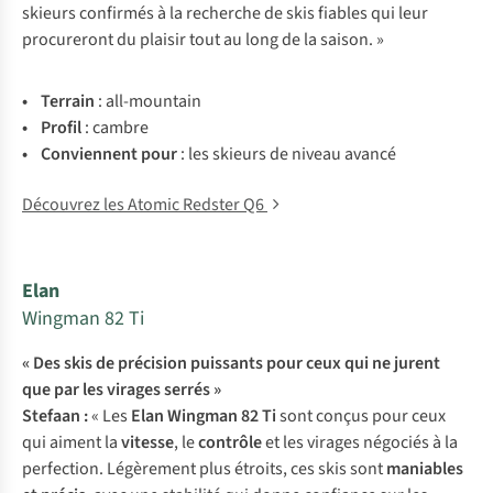
skieurs confirmés à la recherche de skis fiables qui leur
procureront du plaisir tout au long de la saison. »
• Te
rrain
:
all-
mountain
• Pr
ofil
:
ca
mbre
• Con
viennent
p
our
:
l
es
sk
ieurs
de
ni
veau
av
ancé
Découvrez les Atomic Redster Q6
Elan
Wingman 82 Ti
« Des skis de précision puissants pour ceux qui ne jurent
que par les virages serrés »
Stefaan :
« Les
Elan Wingman 82 Ti
sont conçus pour ceux
qui aiment la
vitesse
, le
contrôle
et les virages négociés à la
perfection. Légèrement plus étroits, ces skis sont
maniables