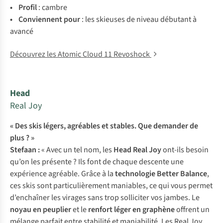
• Pr
ofil
:
ca
mbre
• Con
viennent
p
our
:
l
es
sk
ieuses
de
ni
veau
dé
butant
à
av
ancé
Découvrez les Atomic Cloud 11 Revoshock
Head
Real Joy
« Des skis légers, agréables et stables. Que demander de
plus ? »
Stefaan :
« Avec un tel nom, les
Head Real Joy
ont-ils besoin
qu’on les présente ? Ils font de chaque descente une
expérience agréable. Grâce à la
technologie Better Balance
,
ces skis sont particulièrement maniables, ce qui vous permet
d’enchaîner les virages sans trop solliciter vos jambes. Le
noyau en peuplier
et le
renfort léger en graphène
offrent un
mélange parfait entre stabilité et maniabilité. Les Real Joy