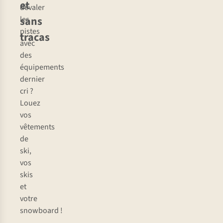
et
dévaler
sans
les
pistes
tracas
avec
des
équipements
dernier
cri ?
Louez
vos
vêtements
de
ski,
vos
skis
et
votre
snowboard !