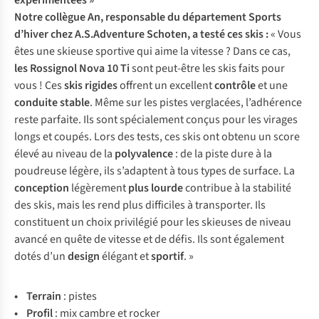
expérimentées »
Notre collègue An, responsable du département Sports
d’hiver chez A.S.Adventure Schoten, a testé ces skis :
« Vous
êtes une skieuse sportive qui aime la vitesse ? Dans ce cas,
les Rossignol Nova 10 Ti
sont peut-être les skis faits pour
vous ! Ces
skis rigides
offrent un excellent
contrôle
et une
conduite stable
. Même sur les pistes verglacées, l’adhérence
reste parfaite. Ils sont spécialement conçus pour les virages
longs et coupés. Lors des tests, ces skis ont obtenu un score
élevé au niveau de la
polyvalence
: de la piste dure à la
poudreuse légère, ils s’adaptent à tous types de surface. La
conception
légèrement
plus lourde
contribue à la stabilité
des skis, mais les rend plus difficiles à transporter. Ils
constituent un choix privilégié pour les skieuses de niveau
avancé en quête de vitesse et de défis. Ils sont également
dotés d’un
design
élégant et
sportif
. »
• Te
rrain
: pistes
• Pr
ofil
: mix cambre et rocker