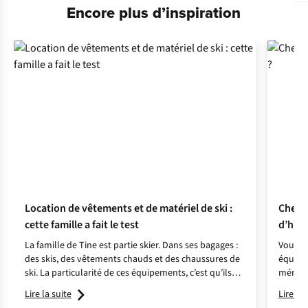
Encore plus d’inspiration
Location de vêtements et de matériel de ski :
Check-
cette famille a fait le test
d’hive
La famille de Tine est partie skier. Dans ses bagages :
Vous pa
des skis, des vêtements chauds et des chaussures de
équipe
ski. La particularité de ces équipements, c’est qu’ils
mémora
étaient tous loués ! Envie de connaître ce qu’elle en a
Lire la suite
Lire la 
pensé ?