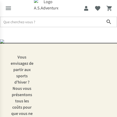
Combien coûtent des
Sho
vacances au ski ?
Expertise & Conseils
Combien coûtent des vacances au ski ?
Vous
envisagez de
partir aux
sports
d’hiver ?
Nous vous
présentons
tous les
coûts pour
que vous ne