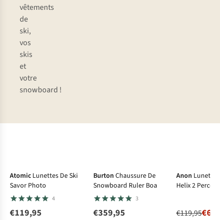
vêtements
de
ski,
vos
skis
et
votre
snowboard !
-42%
Atomic
Lunettes De Ski
Burton
Chaussure De
Anon
Lunettes
Savor Photo
Snowboard Ruler Boa
Helix 2 Perceiv
Spare
4
3
€119,95
€359,95
€69,
€119,95