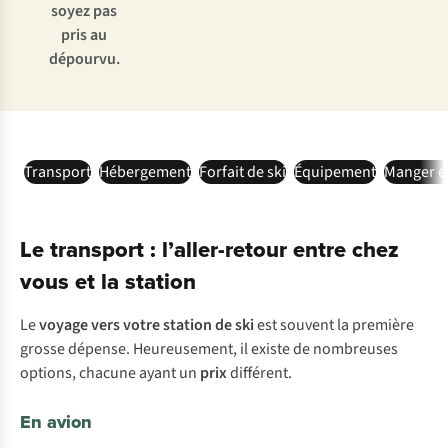
soyez pas
pris au
dépourvu.
Transport
Hébergement
Forfait de ski
Équipement
Manger et
Le transport : l’aller-retour entre chez
vous et la station
Le
voyage vers votre station de ski
est souvent la première
grosse dépense. Heureusement, il existe de nombreuses
options, chacune ayant un
prix
différent.
En avion