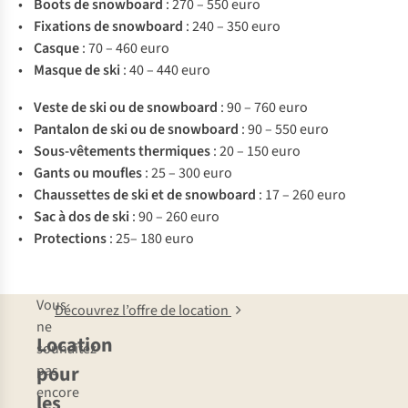
•
Boots de snowboard
: 270 – 550 euro
•
Fixations de snowboard
: 240 – 350 euro
•
Casque
: 70 – 460 euro
•
Masque de ski
: 40 – 440 euro
•
Veste de ski ou de snowboard
: 90 – 760 euro
•
Pantalon de ski ou de snowboard
: 90 – 550 euro
•
Sous-vêtements thermiques
: 20 – 150 euro
•
Gants ou moufles
: 25 – 300 euro
•
Chaussettes de ski et de snowboard
: 17 – 260 euro
•
Sac à dos de ski
: 90 – 260 euro
•
Protections
: 25– 180 euro
Vous
Découvrez l’offre de location
ne
Location
souhaitez
pour
pas
encore
les