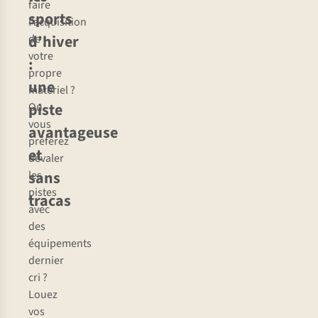
faire
sports
l’acquisition
d’hiver
de
votre
:
propre
une
matériel ?
piste
Ou
vous
avantageuse
préférez
et
dévaler
sans
les
pistes
tracas
avec
des
équipements
dernier
cri ?
Louez
vos