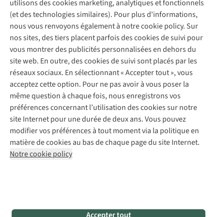
Contactez-nous
utilisons des cookies marketing, analytiques et fonctionnels
Déclaration d'accessibilité
Entretien de chaussures
Gear Check
(et des technologies similaires). Pour plus d'informations,
Réparation de chaussures
Expertise & conseils
nous vous renvoyons également à notre cookie policy. Sur
Abonnez-vous à la newsletter
Réparation de vêtements
nos sites, des tiers placent parfois des cookies de suivi pour
Retouches
vous montrer des publicités personnalisées en dehors du
Pour les entreprises
Suivez-nous
site web. En outre, des cookies de suivi sont placés par les
réseaux sociaux. En sélectionnant « Accepter tout », vous
acceptez cette option. Pour ne pas avoir à vous poser la
même question à chaque fois, nous enregistrons vos
préférences concernant l’utilisation des cookies sur notre
site Internet pour une durée de deux ans. Vous pouvez
Mentions légales
Politique de confidentialité
modifier vos préférences à tout moment via la politique en
Conditions générales
Cookie Policy
matière de cookies au bas de chaque page du site Internet.
Notre cookie policy
AS Adventure Luxemburg SA,
Boulevard F.W. Raiffeisen 25,
L-2411 Luxembourg
team@asadventure.com
+32 (0)3 828 30 15
TVA LU 145.75.057
Accepter tout