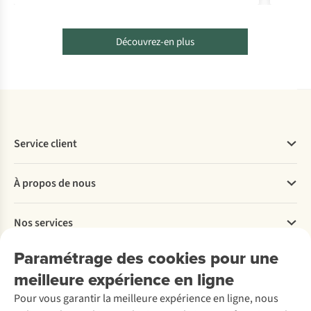
Découvrez-en plus
Service client
Questions fréquentes
À propos de nous
Commander
Payer
Travailler chez A.S.Adventure
Nos services
Livraison
Explore More
Retourner
Entreprise responsable
Location / Location sports d’hiver
Paramétrage des cookies pour une
Rétractation d'une commande
Découvrez
À propos d’Ayacucho
Seconde-main
meilleure expérience en ligne
Entretien & réparations
Nos magasins
Entretien de ski
A.S.Magazine
Garantie
Pour vous garantir la meilleure expérience en ligne, nous
À propos d’A.S.Adventure
Service de lavage
Explore Camp