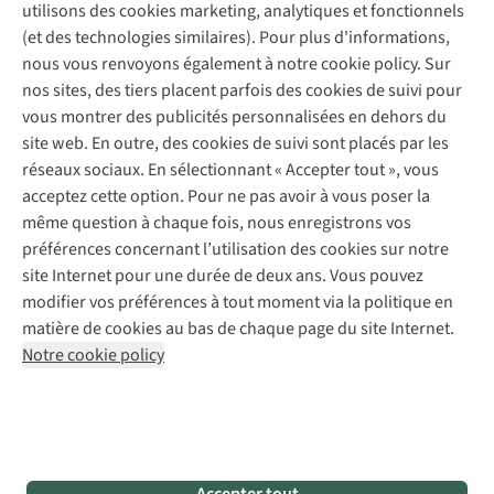
Contactez-nous
utilisons des cookies marketing, analytiques et fonctionnels
Déclaration d'accessibilité
Entretien de chaussures
Gear Check
(et des technologies similaires). Pour plus d'informations,
Réparation de chaussures
Expertise & conseils
nous vous renvoyons également à notre cookie policy. Sur
Abonnez-vous à la newsletter
Réparation de vêtements
nos sites, des tiers placent parfois des cookies de suivi pour
Retouches
vous montrer des publicités personnalisées en dehors du
Pour les entreprises
Suivez-nous
site web. En outre, des cookies de suivi sont placés par les
réseaux sociaux. En sélectionnant « Accepter tout », vous
acceptez cette option. Pour ne pas avoir à vous poser la
même question à chaque fois, nous enregistrons vos
préférences concernant l’utilisation des cookies sur notre
site Internet pour une durée de deux ans. Vous pouvez
Mentions légales
Politique de confidentialité
modifier vos préférences à tout moment via la politique en
Conditions générales
Cookie Policy
matière de cookies au bas de chaque page du site Internet.
Notre cookie policy
AS Adventure Luxemburg SA,
Boulevard F.W. Raiffeisen 25,
L-2411 Luxembourg
team@asadventure.com
+32 (0)3 828 30 15
TVA LU 145.75.057