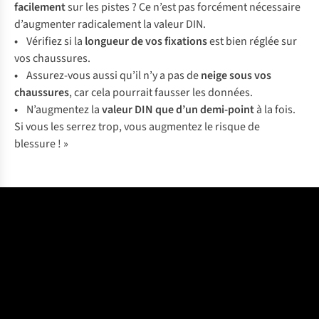
fac
ilement
s
ur
l
es
pi
stes
? Ce
n
’est
p
as
for
cément
néc
essaire
d’a
ugmenter
radi
calement
la
va
leur
D
IN.
•
Vé
rifiez
si la
lo
ngueur
de
v
os
fix
ations
e
st
b
ien
ré
glée
s
ur
v
os
cha
ussures.
•
Assu
rez-vous
a
ussi
q
u’il
n
’y
a
p
as
de
n
eige
s
ous
v
os
cha
ussures
,
c
ar
c
ela
po
urrait
fa
usser
l
es
do
nnées.
•
N’a
ugmentez
la
va
leur
D
IN
q
ue
d
’un
dem
i-point
à la
f
ois.
Si
v
ous
l
es
se
rrez
t
rop,
v
ous
aug
mentez
le
ri
sque
de
bl
essure
! »