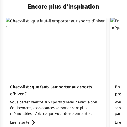
Encore plus d’inspiration
Check-list : que faut-il emporter aux sports
En ple
d’hiver ?
prépar
Vous partez bientôt aux sports d’hiver ? Avec le bon
Vous n’
équipement, vos vacances seront encore plus
snowbo
mémorables ! Voici ce que vous devez emporter.
parfai
vos vac
Lire la suite
Lire la 