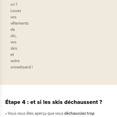
cri ?
Louez
vos
vêtements
de
ski,
vos
skis
et
votre
snowboard !
Étape 4 : et si les skis déchaussent ?
«
V
ous
v
ous
ê
tes
ap
erçu
q
ue
v
ous
déc
haussiez
t
rop