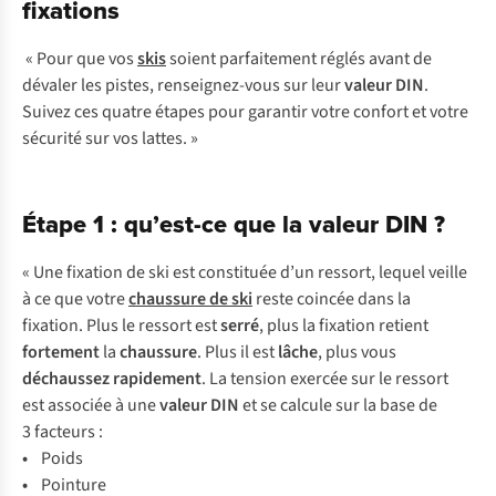
fixations
« Pour que vos
skis
soient parfaitement réglés avant de
dévaler les pistes, renseignez-vous sur leur
valeur DIN
.
Suivez ces quatre étapes pour garantir votre confort et votre
sécurité sur vos lattes. »
Étape 1 : qu’est-ce que la valeur DIN ?
«
U
ne
fi
xation
de
s
ki
e
st
con
stituée
d
’un
re
ssort,
le
quel
ve
ille
à ce
q
ue
v
otre
cha
ussure
de
s
ki
r
este
co
incée
d
ans
la
fix
ation.
P
lus
le
re
ssort
e
st
s
erré
,
p
lus
la
fi
xation
re
tient
for
tement
la
cha
ussure
.
P
lus
il
e
st
l
âche
,
p
lus
v
ous
déc
haussez
rap
idement
. La
te
nsion
ex
ercée
s
ur
le
re
ssort
e
st
as
sociée
à
u
ne
va
leur
D
IN
et se
ca
lcule
s
ur
la
b
ase
de
3
fa
cteurs
:
•
P
oids
•
Po
inture