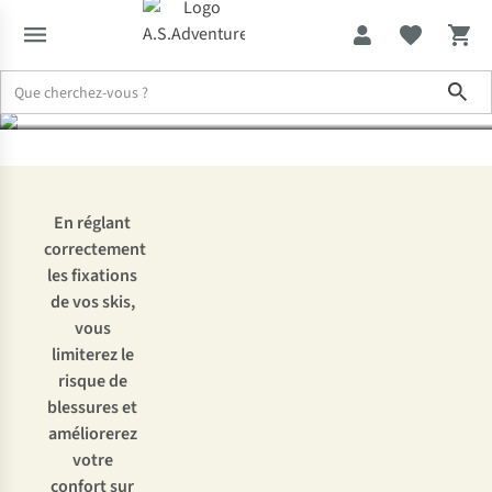
fixations de vos skis ?
Sho
Expertise & Conseils
Comment régler correctement les fixations de
En réglant
correctement
les fixations
de vos skis,
vous
limiterez le
risque de
blessures et
améliorerez
votre
confort sur