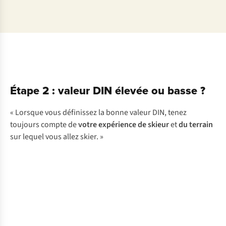
Étape 2 : valeur DIN élevée ou basse ?
« Lorsque vous définissez la bonne valeur DIN, tenez
toujours compte de
votre expérience de skieur
et
du terrain
sur lequel vous allez skier. »
Enfants
=
&
Valeur
Débutants
DIN
basse