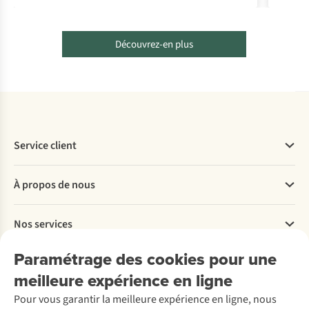
Découvrez-en plus
Service client
Questions fréquentes
À propos de nous
Commander
Payer
Travailler chez A.S.Adventure
Nos services
Livraison
Explore More
Retourner
Entreprise responsable
Location / Location sports d’hiver
Paramétrage des cookies pour une
Rétractation d'une commande
Découvrez
À propos d’Ayacucho
Seconde-main
meilleure expérience en ligne
Entretien & réparations
Nos magasins
Entretien de ski
A.S.Magazine
Garantie
Pour vous garantir la meilleure expérience en ligne, nous
À propos d’A.S.Adventure
Service de lavage
Explore Camp