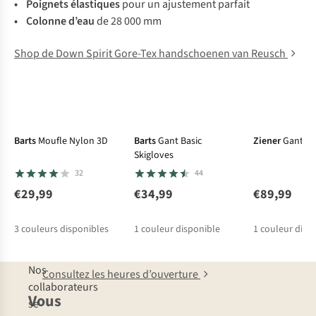
• Poignets élastiques
pour un ajustement parfait
•
Colonne d’eau
de 28 000 mm
Shop de Down Spirit Gore-Tex handschoenen van Reusch
Barts
Moufle Nylon 3D
Barts
Gant Basic
Ziener
Gants 
Skigloves
32
44
€29,99
€34,99
€89,99
3
couleurs disponibles
1
couleur disponible
1
couleur disp
Nos
Consultez les heures d’ouverture
collaborateurs
Vous
se