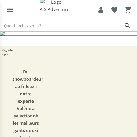
ski selon notre experte
Sho
Expertise & Conseils
Les meilleurs gants de ski selon notre exper
© glade-
optics
Du
snowboardeur
au frileux :
notre
experte
Valérie a
sélectionné
les meilleurs
gants de ski