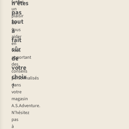
n’êtes
feront
un
pas
plaisir
tout
de
à
vous
aider
fait
en
sûr
vous
de
apportant
des
votre
conseils
choix
personnalisés
?
dans
votre
magasin
A.S.Adventure.
N’hésitez
pas
à