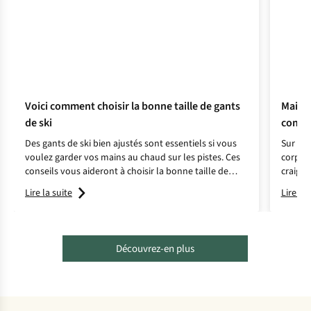
Voici comment choisir la bonne taille de gants
Mains 
de ski
commen
Des gants de ski bien ajustés sont essentiels si vous
Sur les
voulez garder vos mains au chaud sur les pistes. Ces
corpore
conseils vous aideront à choisir la bonne taille de
craigne
gants en trois étapes !
10 cons
Lire la suite
Lire la 
Découvrez-en plus