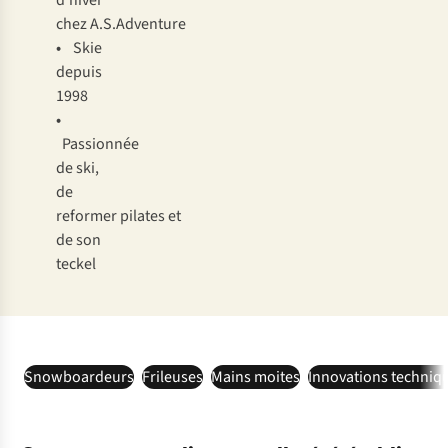
d’hiver
chez A.S.Adventure
•
Skie
depuis
1998
•
Passionnée
de ski,
de
reformer pilates et
de son
teckel
Snowboardeurs
Frileuses
Mains moites
Innovations techniq