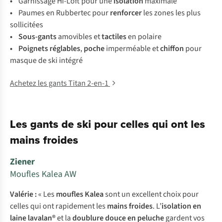
•
Garnissage Hi-Loft pour une
isolation
maximale
•
Paumes en Rubbertec pour
renforcer
les zones les plus
sollicitées
• Sous-gants
amovibles et
tactiles
en polaire
• Poignets réglables
,
poche
imperméable et
chiffon
pour
masque de ski intégré
Achetez les gants Titan 2-en-1
Les gants de ski pour celles qui ont les
mains froides
Ziener
Moufles Kalea AW
Valérie :
« Les
moufles Kalea
sont un excellent choix pour
celles qui ont rapidement les
mains froides
. L’
isolation en
laine lavalan®
et la
doublure douce en peluche
gardent vos