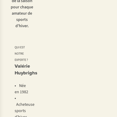
de la saison
pour chaque
amateur de
sports
d’hiver.
QUI EST
NOTRE
EXPERTE ?
Valérie
Huybrighs
•
Née
en 1982
•
Acheteuse
sports