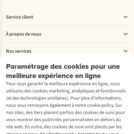
Service client
Questions fréquentes
À propos de nous
Commander
Payer
Travailler chez A.S.Adventure
Nos services
Livraison
Explore More
Retourner
Entreprise responsable
Location / Location sports d’hiver
Paramétrage des cookies pour une
Rétractation d'une commande
Découvrez
À propos d’Ayacucho
Seconde-main
meilleure expérience en ligne
Entretien & réparations
Nos magasins
Entretien de ski
A.S.Magazine
Garantie
Pour vous garantir la meilleure expérience en ligne, nous
À propos d’A.S.Adventure
Service de lavage
Explore Camp
Contactez-nous
utilisons des cookies marketing, analytiques et fonctionnels
Déclaration d'accessibilité
Entretien de chaussures
Gear Check
(et des technologies similaires). Pour plus d'informations,
Réparation de chaussures
Expertise & conseils
nous vous renvoyons également à notre cookie policy. Sur
Abonnez-vous à la newsletter
Réparation de vêtements
nos sites, des tiers placent parfois des cookies de suivi pour
Retouches
vous montrer des publicités personnalisées en dehors du
Pour les entreprises
Suivez-nous
site web. En outre, des cookies de suivi sont placés par les