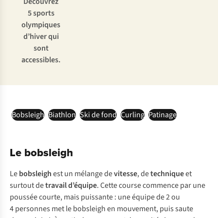
Découvrez
5 sports
olympiques
d’hiver qui
sont
accessibles.
Bobsleigh
Biathlon
Ski de fond
Curling
Patinage
Le bobsleigh
Le
bobsleigh
est un mélange de
vitesse
, de
technique
et
surtout de
travail d’équipe
. Cette course commence par une
poussée courte, mais puissante : une équipe de 2 ou
4 personnes met le bobsleigh en mouvement, puis saute