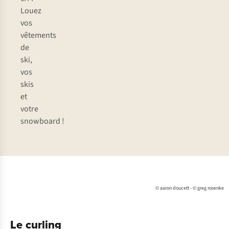
Louez
vos
vêtements
de
ski,
vos
skis
et
votre
snowboard !
© aaron doucett - © greg rosenke
Le curling