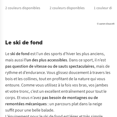
2
couleurs disponibles
2
couleurs disponibles
1
couleur disp
© aaron-doucett
Le ski de fond
Le
ski de fond
est l’un des sports d’hiver les plus anciens,
mais aussi
l’un des plus accessibles
. Dans ce sport, il n’est
pas question de vitesse ou de sauts spectaculaires
, mais de
rythme et d’endurance. Vous glissez doucement à travers les
bois et les collines, tout en profitant de la nature qui vous
entoure. Comme vous utilisez à la fois vos bras, vos jambes
et votre tronc, c’est un excellent entraînement pour tout le
corps. Et vous n’avez
pas besoin de montagnes ou de
remontées mécaniques
: un parcours plat dans la neige
suffit pour une belle balade.
L’équipement pour le ski de fond est léger et très simple.