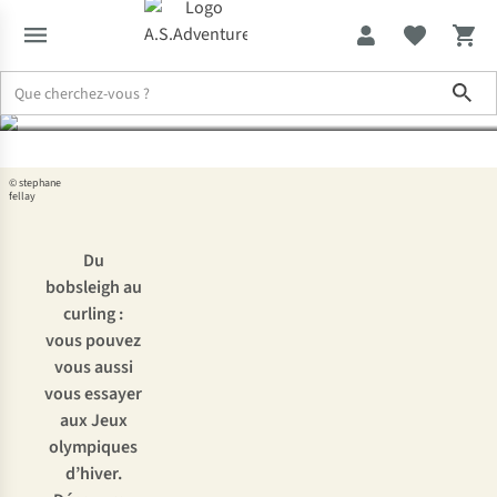
sports à essayer
Sho
Expertise & Conseils
Les Jeux olympiques d’hiver pour tous : 5 sp
© stephane
fellay
Du
bobsleigh au
curling :
vous pouvez
vous aussi
vous essayer
aux Jeux
olympiques
d’hiver.