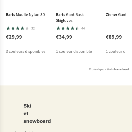
Barts
Moufle Nylon 3D
Barts
Gant Basic
Ziener
Gants 
Skigloves
32
44
€29,99
€34,99
€89,99
3
couleurs disponibles
1
couleur disponible
1
couleur disp
© brian kyed - © nils huenerfuerst
Ski
et
snowboard