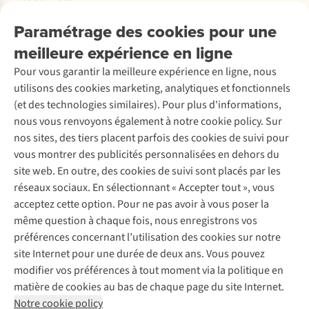
Explore More
Retourner
Entreprise responsable
Location / Location sports d’hiver
Paramétrage des cookies pour une
Rétractation d'une commande
Découvrez
À propos d’Ayacucho
Seconde-main
meilleure expérience en ligne
Entretien & réparations
Nos magasins
Entretien de ski
A.S.Magazine
Garantie
Pour vous garantir la meilleure expérience en ligne, nous
À propos d’A.S.Adventure
Service de lavage
Explore Camp
Contactez-nous
utilisons des cookies marketing, analytiques et fonctionnels
Déclaration d'accessibilité
Entretien de chaussures
Gear Check
(et des technologies similaires). Pour plus d'informations,
Réparation de chaussures
Expertise & conseils
nous vous renvoyons également à notre cookie policy. Sur
Abonnez-vous à la newsletter
Réparation de vêtements
nos sites, des tiers placent parfois des cookies de suivi pour
Retouches
vous montrer des publicités personnalisées en dehors du
Pour les entreprises
Suivez-nous
site web. En outre, des cookies de suivi sont placés par les
réseaux sociaux. En sélectionnant « Accepter tout », vous
acceptez cette option. Pour ne pas avoir à vous poser la
même question à chaque fois, nous enregistrons vos
préférences concernant l’utilisation des cookies sur notre
site Internet pour une durée de deux ans. Vous pouvez
Mentions légales
Politique de confidentialité
modifier vos préférences à tout moment via la politique en
Conditions générales
Cookie Policy
matière de cookies au bas de chaque page du site Internet.
Notre cookie policy