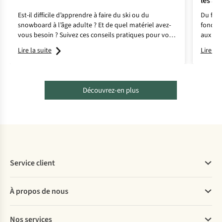
les ac
Est-il difficile d’apprendre à faire du ski ou du
Du fatb
snowboard à l’âge adulte ? Et de quel matériel avez-
fond et
vous besoin ? Suivez ces conseils pratiques pour vous
aux spo
lancer !
mais d
Lire la suite
Lire la 
Découvrez-en plus
Service client
Questions fréquentes
À propos de nous
Commander
Payer
Travailler chez A.S.Adventure
Nos services
Livraison