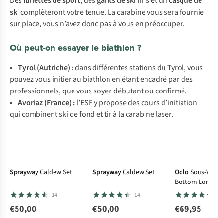
Des
lunettes de sport
, des
gants de ski
fins et un
casque de
ski
complèteront votre tenue. La carabine vous sera fournie
sur place, vous n’avez donc pas à vous en préoccuper.
Où peut-on essayer le biathlon ?
•
Tyrol
(Autriche)
:
dans différentes stations du Tyrol, vous
pouvez vous initier au biathlon en étant encadré par des
professionnels, que vous soyez débutant ou confirmé.
•
Avoriaz
(France)
:
l’ESF y propose des cours d’initiation
qui combinent ski de fond et tir à la carabine laser.
Sprayway
Caldew Set
Sprayway
Caldew Set
Odlo
Sous-Vêt
Bottom Long
Performance L
14
14
€50,00
€50,00
€69,95