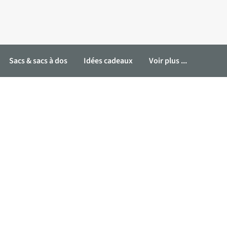
Sacs & sacs à dos
Idées cadeaux
Voir plus ...