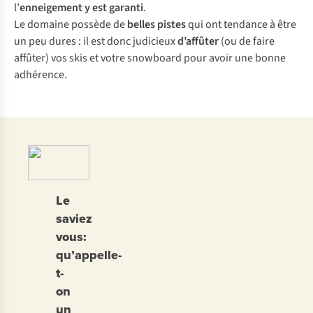
l’
enneigement y est garanti
.
Le domaine possède de
belles pistes
qui ont tendance à être
un peu dures : il est donc judicieux
d’affûter
(ou de faire
affûter) vos skis et votre snowboard pour avoir une bonne
adhérence.
Le
saviez
vous:
qu’appelle-
t-
on
un