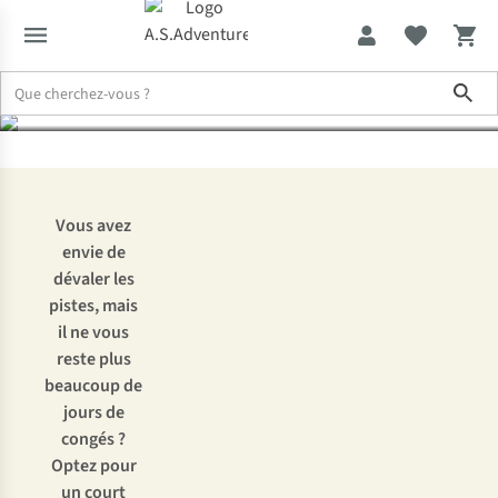
ski et le snowboard
Sho
Expertise & Conseils
13 destinations pour un court séjour au ski 
Vous avez
envie de
dévaler les
pistes, mais
il ne vous
reste plus
beaucoup de
jours de
congés ?
Optez pour
un court