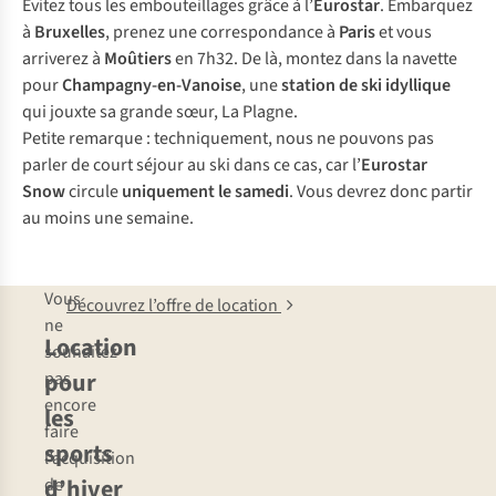
Évitez tous les embouteillages grâce à l’
Eurostar
. Embarquez
à
Bruxelles
, prenez une correspondance à
Paris
et vous
arriverez à
Moûtiers
en 7h32. De là, montez dans la navette
pour
Champagny-en-Vanoise
, une
station de ski idyllique
qui jouxte sa grande sœur, La Plagne.
Petite remarque : techniquement, nous ne pouvons pas
parler de court séjour au ski dans ce cas, car l’
Eurostar
Snow
circule
uniquement le samedi
. Vous devrez donc partir
au moins une semaine.
Vous
Découvrez l’offre de location
ne
Location
souhaitez
pour
pas
encore
les
faire
sports
l’acquisition
d’hiver
de