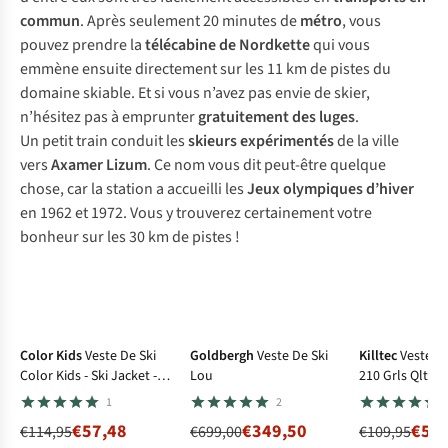
commun
. Après seulement 20 minutes de
métro
, vous
pouvez prendre la
télécabine de Nordkette
qui vous
emmène ensuite directement sur les 11 km de pistes du
domaine skiable. Et si vous n’avez pas envie de skier,
n’hésitez pas à emprunter
gratuitement des luges
.
Un petit train conduit les
skieurs expérimentés
de la ville
vers
Axamer Lizum
. Ce nom vous dit peut-être quelque
chose, car la station a accueilli les
Jeux olympiques d’hiver
en 1962 et 1972. Vous y trouverez certainement votre
bonheur sur les 30 km de pistes !
-50%
-50%
-50%
Color Kids
Veste De Ski
Goldbergh
Veste De Ski
Killtec
Veste D
Color Kids - Ski Jacket -
Lou
210 Grls Qltd J
Aop
1
2
€57,48
€349,50
€54,
€114,95
€699,00
€109,95