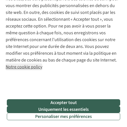
que
vous montrer des publicités personnalisées en dehors du
les
site web. En outre, des cookies de suivi sont placés par les
vacances
réseaux sociaux. En sélectionnant « Accepter tout », vous
sont
acceptez cette option. Pour ne pas avoir à vous poser la
finies,
même question à chaque fois, nous enregistrons vos
vous
préférences concernant l’utilisation des cookies sur notre
ne
site Internet pour une durée de deux ans. Vous pouvez
devez
modifier vos préférences à tout moment via la politique en
donc
matière de cookies au bas de chaque page du site Internet.
pas
Notre cookie policy
les
remiser :
ils
peuvent
être
Accepter tout
réutilisés
Uniquement les essentiels
après
Personaliser mes préférences
un
nettoyage