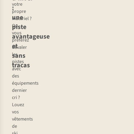
votre
:
propre
une
matériel ?
piste
Ou
vous
avantageuse
préférez
et
dévaler
sans
les
pistes
tracas
avec
des
équipements
dernier
cri ?
Louez
vos
vêtements
de
ski,