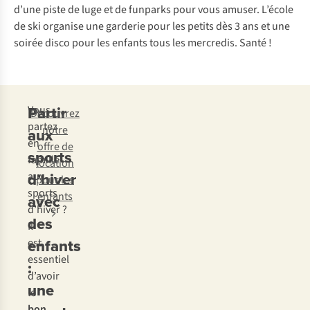
d’une piste de luge et de funparks pour vous amuser. L’école
de ski organise une garderie pour les petits dès 3 ans et une
soirée disco pour les enfants tous les mercredis. Santé !
Partir
Vous
Découvrez
partez
notre
aux
en
offre de
sports
famille
location
d’hiver
aux
pour les
sports
enfants
avec
d’hiver ?
des
Il
enfants
est
essentiel
:
d’avoir
une
le
bon