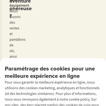
aventure
équipement
.
onéreuse
Nous
?
louons
des
vestes
et
pantalons
de
ski,
ainsi
que
Paramétrage des cookies pour une
des
gants
meilleure expérience en ligne
pour
Pour vous garantir la meilleure expérience en ligne, nous
vos
utilisons des cookies marketing, analytiques et fonctionnels
enfants.
(et des technologies similaires). Pour plus d'informations,
Une
nous vous renvoyons également à notre cookie policy. Sur
fois
nos sites, des tiers placent parfois des cookies de suivi pour