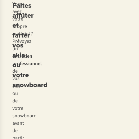
Faites
Vous
avez
affûter
votre
et
propre
farter
matériel ?
Prévoyez
vos
un
skis
entretien
ou
professionnel
de
votre
vos
snowboard
skis
ou
de
votre
snowboard
avant
de
partir.