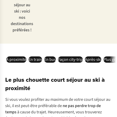
séjour au
ski : voici
nos
destinations
préférées !
À proximité
En train
En bus
Façon city-trip
Après-ski
Plus gr
Le plus chouette court séjour au ski à
proximité
Si vous voulez profiter au maximum de votre court séjour au
ski, il est peut-être préférable de
ne pas perdre trop de
temps
à cause du trajet. Heureusement, vous trouverez