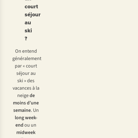
court
séjour
au
ski
?
On entend
généralement
par « court
séjour au
ski » des
vacances à la
neige
de
moins d’une
semaine
. Un
long week-
end
ou un
midweek