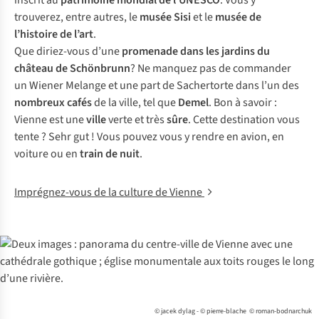
inscrit au
patrimoine mondial de l’UNESCO
. Vous y
trouverez, entre autres, le
musée Sisi
et le
musée de
l’histoire de l’art
.
Que diriez-vous d’une
promenade dans les jardins du
château de
Schönbrunn
? Ne manquez pas de commander
un
Wiener Melange
et une part de
Sachertorte
dans l’un des
nombreux cafés
de la ville, tel que
Demel
. Bon à savoir :
Vienne est une
ville
verte et très
sûre
. Cette destination vous
tente ?
Sehr gut
! Vous pouvez vous y rendre en avion, en
voiture ou en
train de nuit
.
Imprégnez-vous de la culture de Vienne
© jacek dylag - © pierre-blache © roman-bodnarchuk