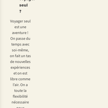
seul
?
Voyager seul
est une
aventure !
On passe du
temps avec
soi-même,
on fait un tas
de nouvelles
expériences
et on est
libre comme
l’air. On a
toute la
flexibilité
nécessaire