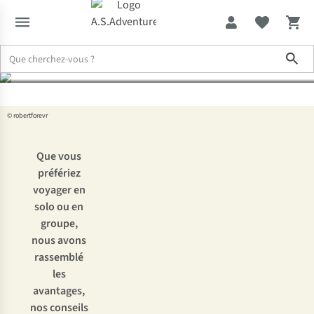
solo ou en groupe ?
Sho
Expertise & Conseils
Voyager seul : partir en solo ou en groupe ?
© robertforevr
Que vous
préfériez
voyager en
solo ou en
groupe,
nous avons
rassemblé
les
avantages,
nos conseils