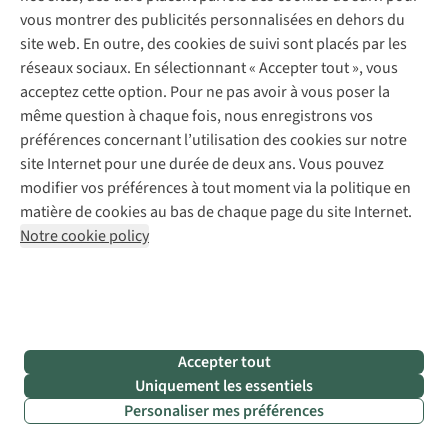
vous montrer des publicités personnalisées en dehors du
site web. En outre, des cookies de suivi sont placés par les
réseaux sociaux. En sélectionnant « Accepter tout », vous
acceptez cette option. Pour ne pas avoir à vous poser la
© louis hansel - © paul macallan - © sergey pesterev
même question à chaque fois, nous enregistrons vos
préférences concernant l’utilisation des cookies sur notre
Voyages pour les solitaires de plus de
site Internet pour une durée de deux ans. Vous pouvez
modifier vos préférences à tout moment via la politique en
40 ans
matière de cookies au bas de chaque page du site Internet.
Notre cookie policy
Vous êtes célibataire ou vous avez un partenaire qui n’aime
pas voyager, et vous avez envie de partir à l’aventure ? Dans
ce cas, vous pouvez partir en solo ou opter pour un voyage
de groupe. En effet, même si vous êtes célibataire et âgé(e)
de plus de 50 ans, vous avez le choix entre une multitude de
Accepter tout
formules de vacances en groupe.
Uniquement les essentiels
Avec
Groopiz
ou
CPOURNOUS
, vous pouvez trouver des
Personaliser mes préférences
voyages organisés pour les personnes seules, et notamment
pour celles âgées de 50 ans et plus. Groopiz est une