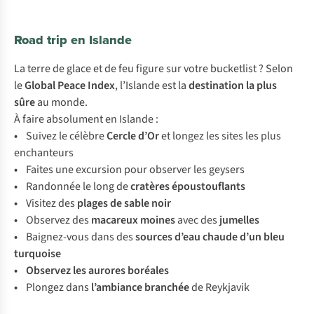
Road trip en Islande
La terre de glace et de feu figure sur votre bucketlist ? Selon
le
Global Peace Index
, l’Islande est la
destination la plus
sûre
au monde.
À faire absolument en Islande :
•
Suivez le célèbre
Cercle d’Or
et longez les sites les plus
enchanteurs
•
Faites une excursion pour observer les geysers
•
Randonnée le long de
cratères époustouflants
•
Visitez des
plages de sable noir
•
Observez des
macareux moines
avec des
jumelles
•
Baignez-vous dans des
sources d’eau chaude d’un bleu
turquoise
• Observez les aurores boréales
•
Plongez dans
l’ambiance
branchée
de Reykjavik