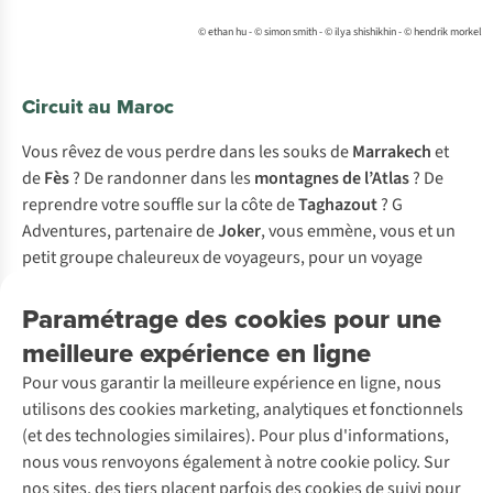
© ethan hu - © simon smith - © ilya shishikhin - © hendrik morkel
Circuit au Maroc
Vous rêvez de vous perdre dans les souks de
Marrakech
et
de
Fès
? De randonner dans les
montagnes de l’Atlas
? De
reprendre votre souffle sur la côte de
Taghazout
? G
Adventures, partenaire de
Joker
, vous emmène, vous et un
petit groupe chaleureux de voyageurs, pour un voyage
inoubliable à travers le
Maroc
!
Paramétrage des cookies pour une
En savoir plus sur ce circuit
meilleure expérience en ligne
Pour vous garantir la meilleure expérience en ligne, nous
Nos voyages en groupe préférés
utilisons des cookies marketing, analytiques et fonctionnels
(et des technologies similaires). Pour plus d'informations,
nous vous renvoyons également à notre cookie policy. Sur
nos sites, des tiers placent parfois des cookies de suivi pour