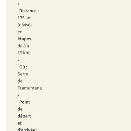
•
Distance :
135 km
(divisés
en
étapes
de 8 à
15 km)
•
Où :
Serra
de
Tramuntana
•
Point
de
départ
et
d’arrivée :