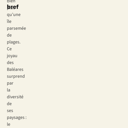
bien
bref
plus
qu’une
île
parsemée
de
plages.
Ce
joyau
des
Baléares
surprend
par
la
diversité
de
ses
paysages :
le