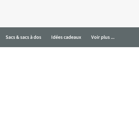
Sacs & sacs à dos
Idées cadeaux
Voir plus ...