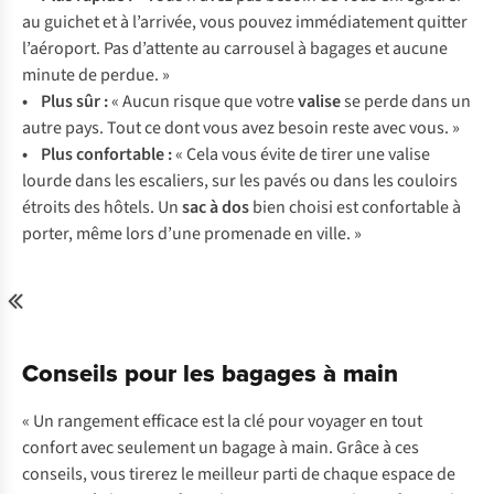
au
gu
ichet
et à
l’a
rrivée,
v
ous
po
uvez
immé
diatement
qu
itter
l’a
éroport.
P
as
d’a
ttente
au
car
rousel
à
ba
gages
et
au
cune
mi
nute
de
pe
rdue.
»
•
P
lus
s
ûr
:
«
A
ucun
ri
sque
q
ue
v
otre
va
lise
se
p
erde
d
ans
un
a
utre
p
ays.
T
out
ce
d
ont
v
ous
a
vez
be
soin
r
este
a
vec
v
ous.
»
•
P
lus
con
fortable
:
«
C
ela
v
ous
é
vite
de
t
irer
u
ne
va
lise
lo
urde
d
ans
l
es
esc
aliers,
s
ur
l
es
p
avés
ou
d
ans
l
es
co
uloirs
ét
roits
d
es
hô
tels.
Un
s
ac
à
d
os
b
ien
ch
oisi
e
st
con
fortable
à
po
rter,
m
ême
l
ors
d
’une
pro
menade
en
vi
lle.
»
Conseils pour les bagages à main
« Un rangement efficace est la clé pour voyager en tout
confort avec seulement un bagage à main. Grâce à ces
conseils, vous tirerez le meilleur parti de chaque espace de