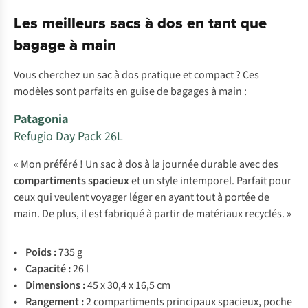
Les meilleurs sacs à dos en tant que
bagage à main
Vous cherchez un sac à dos pratique et compact ? Ces
modèles sont parfaits en guise de bagages à main :
Patagonia
Refugio Day Pack 26L
« Mon préféré ! Un sac à dos à la journée durable avec des
compartiments spacieux
et un style intemporel. Parfait pour
ceux qui veulent voyager léger en ayant tout à portée de
main. De plus, il est fabriqué à partir de matériaux recyclés. »
• P
oids
:
735 g
•
Ca
pacité
:
26 l
•
Dim
ensions
:
45 x 30,4 x 16,5 cm
•
Ran
gement
:
2
comp
artiments
pri
ncipaux
spa
cieux,
p
oche