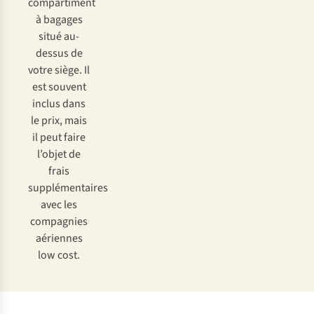
comp
artiment
à
ba
gages
s
itué
au-
dessus
de
v
otre
si
ège.
Il
e
st
so
uvent
in
clus
d
ans
le
p
rix,
m
ais
il
p
eut
f
aire
l’
objet
de
f
rais
suppl
émentaires
a
vec
l
es
com
pagnies
aér
iennes
l
ow
c
ost.