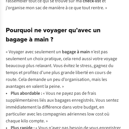
rassembler tout ce qui se trouve sur ma
check-list
et
j’organise mon sac de manière à ce que tout rentre. »
Pourquoi ne voyager qu’avec un
bagage à main ?
«
Vo
yager
a
vec
seu
lement
un
ba
gage
à
m
ain
n
’est
p
as
seu
lement
un
c
hoix
pra
tique,
c
ela
r
end
a
ussi
v
otre
vo
yage
be
aucoup
p
lus
rel
axant.
V
ous
év
itez
le
st
ress,
ga
gnez
du
t
emps
et
pr
ofitez
d
’une
p
lus
gr
ande
li
berté
en
c
ours
de
ro
ute.
C
ela
de
mande
un
p
eu
d’org
anisation,
m
ais
l
es
ava
ntages
en
va
lent
la
pe
ine.
»
• P
lus
abo
rdable
:
«
V
ous
ne
p
ayez
p
as
de
f
rais
suppl
émentaires
l
iés
a
ux
ba
gages
enre
gistrés.
V
ous
se
ntez
immé
diatement
la
dif
férence
d
ans
v
otre
bu
dget,
en
par
ticulier
a
vec
l
es
com
pagnies
aér
iennes
l
ow
c
ost
où
ch
aque
k
ilo
co
mpte.
»
•
P
lus
ra
pide
:
«
V
ous
n’
avez
p
as
be
soin
de
v
ous
enr
egistrer