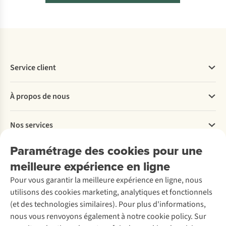
Service client
Questions fréquentes
À propos de nous
Commander
Payer
Travailler chez A.S.Adventure
Nos services
Livraison
Explore More
Retourner
Entreprise responsable
Location / Location sports d’hiver
Paramétrage des cookies pour une
Rétractation d'une commande
Découvrez
À propos d’Ayacucho
Seconde-main
meilleure expérience en ligne
Entretien & réparations
Nos magasins
Entretien de ski
A.S.Magazine
Garantie
Pour vous garantir la meilleure expérience en ligne, nous
À propos d’A.S.Adventure
Service de lavage
Explore Camp
Contactez-nous
utilisons des cookies marketing, analytiques et fonctionnels
Déclaration d'accessibilité
Entretien de chaussures
Gear Check
(et des technologies similaires). Pour plus d'informations,
Réparation de chaussures
Expertise & conseils
nous vous renvoyons également à notre cookie policy. Sur
Abonnez-vous à la newsletter
Réparation de vêtements