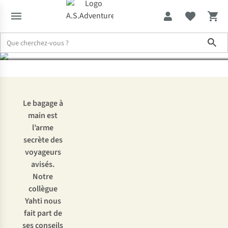
de bagages
Sho
Expertise & Conseils
Voyager uniquement avec un bagage à main :
Le bagage à
main est
l’arme
secrète des
voyageurs
avisés.
Notre
collègue
Yahti nous
fait part de
ses conseils