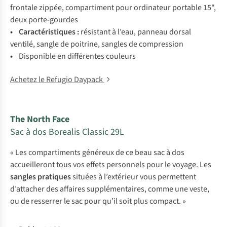
fr
ontale
zi
ppée,
comp
artiment
p
our
ord
inateur
po
rtable
15",
d
eux
port
e-gourdes
•
Carac
téristiques
:
rés
istant
à
l’
eau,
pa
nneau
do
rsal
ve
ntilé,
sa
ngle
de
poi
trine,
sa
ngles
de
com
pression
•
Dis
ponible
en
dif
férentes
co
uleurs
Achetez le Refugio Daypack
The North Face
Sac à dos Borealis Classic 29L
« Les compartiments généreux de ce beau sac à dos
accueilleront tous vos effets personnels pour le voyage. Les
sangles pratiques
situées à l’extérieur vous permettent
d’attacher des affaires supplémentaires, comme une veste,
ou de resserrer le sac pour qu’il soit plus compact. »