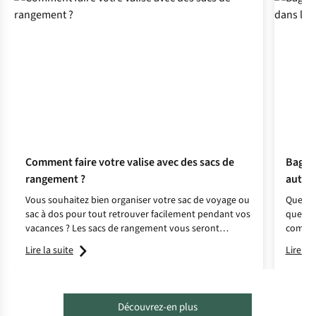
Comment faire votre valise avec des sacs de
Bagage
rangement ?
autori
Vous souhaitez bien organiser votre sac de voyage ou
Que vou
sac à dos pour tout retrouver facilement pendant vos
quelle 
vacances ? Les sacs de rangement vous seront
compagn
indispensables si vous partez à l’aventure.
surpris
Lire la suite
Lire la 
conseil
Découvrez-en plus