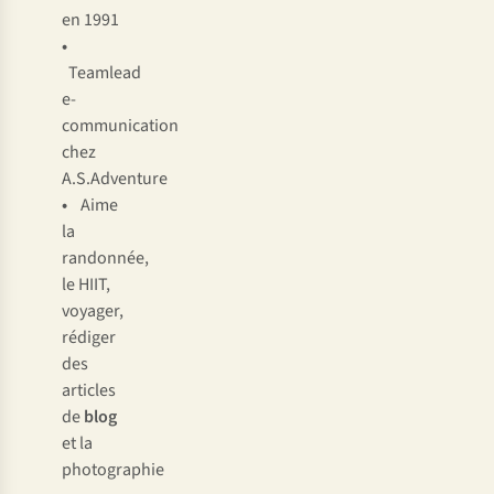
en 1991
•
Teamlead
e-
communication
chez
A.S.Adventure
•
Aime
la
randonnée,
le HIIT,
voyager,
rédiger
des
articles
de
blog
et la
photographie