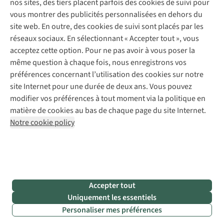
nos sites, des tiers placent parfois des cookies de suivi pour
Retouches
vous montrer des publicités personnalisées en dehors du
Pour les entreprises
Suivez-nous
site web. En outre, des cookies de suivi sont placés par les
réseaux sociaux. En sélectionnant « Accepter tout », vous
acceptez cette option. Pour ne pas avoir à vous poser la
même question à chaque fois, nous enregistrons vos
préférences concernant l’utilisation des cookies sur notre
site Internet pour une durée de deux ans. Vous pouvez
Mentions légales
Politique de confidentialité
modifier vos préférences à tout moment via la politique en
Conditions générales
Cookie Policy
matière de cookies au bas de chaque page du site Internet.
Notre cookie policy
AS Adventure Luxemburg SA,
Boulevard F.W. Raiffeisen 25,
L-2411 Luxembourg
team@asadventure.com
+32 (0)3 828 30 15
TVA LU 145.75.057
Accepter tout
Uniquement les essentiels
Personaliser mes préférences