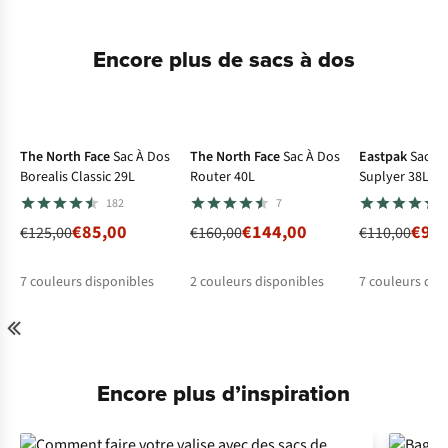
Encore plus de sacs à dos
-32%
Superpromo
-10%
-10%
The North Face
Sac À Dos
The North Face
Sac À Dos
Eastpak
Sac À
Borealis Classic 29L
Router 40L
Suplyer 38L
182
7
€85,00
€144,00
€99,
€125,00
€160,00
€110,00
7
couleurs disponibles
2
couleurs disponibles
7
couleurs dis
%
%
%
%
%
%
%
%
%
Encore plus d’inspiration