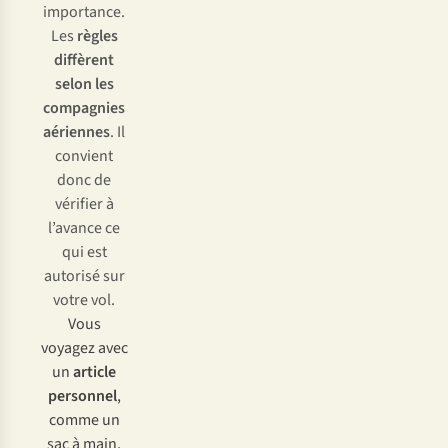
importance.
Les
règles
diffèrent
selon les
compagnies
aériennes
. Il
convient
donc de
vérifier à
l’avance ce
qui est
autorisé sur
votre vol.
V
ous
vo
yagez
a
vec
un
ar
ticle
per
sonnel
,
c
omme
un
s
ac
à
m
ain,