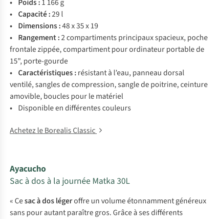
• P
oids
:
1 166 g
•
Ca
pacité
:
29 l
•
Dim
ensions
:
48 x 35 x 19
•
Ran
gement
:
2
comp
artiments
pri
ncipaux
spa
cieux,
p
oche
fr
ontale
zi
ppée,
comp
artiment
p
our
ord
inateur
po
rtable
de
15",
port
e-gourde
•
Carac
téristiques
:
rés
istant
à
l’
eau,
pa
nneau
do
rsal
ve
ntilé,
sa
ngles
de
comp
ression,
sa
ngle
de
poi
trine,
ce
inture
amo
vible,
bo
ucles
p
our
le
ma
tériel
•
Dis
ponible
en
dif
férentes
co
uleurs
Achetez le Borealis Classic
Ayacucho
Sac à dos à la journée Matka 30L
« Ce
sac à dos léger
offre un volume étonnamment généreux
sans pour autant paraître gros. Grâce à ses différents