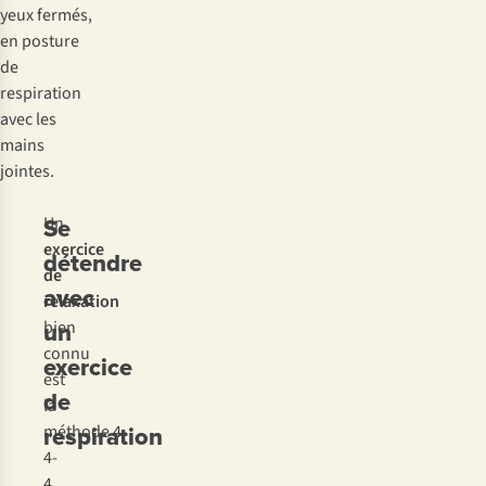
Se
Un
exercice
détendre
de
avec
relaxation
un
bien
connu
exercice
est
de
la
respiration
méthode 4-
4-
4,