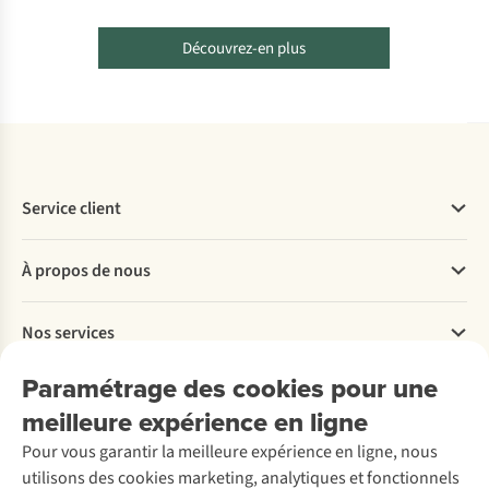
Découvrez-en plus
Service client
Questions fréquentes
À propos de nous
Commander
Payer
Travailler chez A.S.Adventure
Nos services
Livraison
Explore More
Retourner
Entreprise responsable
Location / Location sports d’hiver
Paramétrage des cookies pour une
Rétractation d'une commande
Découvrez
À propos d’Ayacucho
Seconde-main
meilleure expérience en ligne
Entretien & réparations
Nos magasins
Entretien de ski
A.S.Magazine
Garantie
Pour vous garantir la meilleure expérience en ligne, nous
À propos d’A.S.Adventure
Service de lavage
Explore Camp
Contactez-nous
utilisons des cookies marketing, analytiques et fonctionnels
Déclaration d'accessibilité
Entretien de chaussures