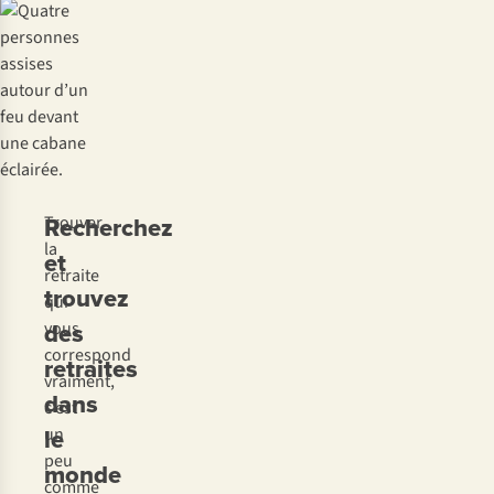
Recherchez
Trouver
la
et
retraite
trouvez
qui
des
vous
correspond
retraites
vraiment,
dans
c’est
le
un
peu
monde
comme