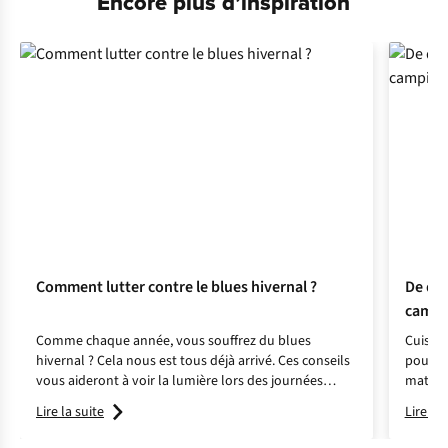
Encore plus d’inspiration
Comment lutter contre le blues hivernal ?
De quo
campi
Comme chaque année, vous souffrez du blues
Cuisin
hivernal ? Cela nous est tous déjà arrivé. Ces conseils
pouvons
vous aideront à voir la lumière lors des journées
matérie
sombres.
cuistot
Lire la suite
Lire la 
cuisine 