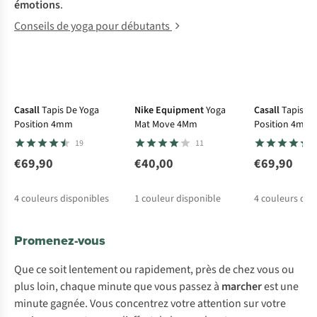
émotions
.
Conseils de yoga pour débutants
Casall
Tapis De Yoga
Nike Equipment
Yoga
Casall
Tapis De
Position 4mm
Mat Move 4Mm
Position 4mm
19
11
€69,90
€40,00
€69,90
4
couleurs disponibles
1
couleur disponible
4
couleurs dis
Promenez-vous
Que ce soit lentement ou rapidement, près de chez vous ou
plus loin, chaque minute que vous passez à
marcher
est une
minute gagnée. Vous concentrez votre attention sur votre