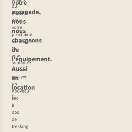
votre
du
escapade,
matériel
nous
pour
votre
nous
prochaine
chargeons
aventure ?
de
Ou
vous
l’équipement.
souhaitez
Aussi
d’abord
en
essayer
un
location
nouveau
!
sac
à
dos
de
trekking