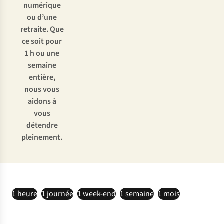
numérique
ou d’une
retraite. Que
ce soit pour
1 h ou une
semaine
entière,
nous vous
aidons à
vous
détendre
pleinement.
1 heure
1 journée
1 week-end
1 semaine
1 mois