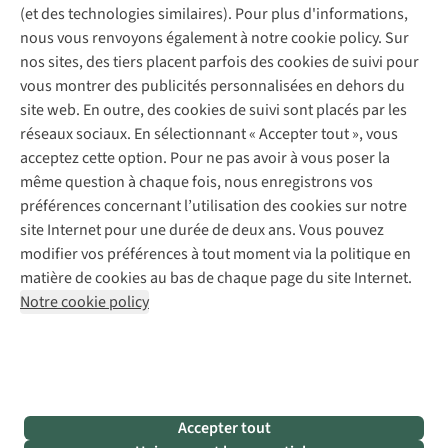
Gear Check
(et des technologies similaires). Pour plus d'informations,
Réparation de chaussures
Expertise & conseils
nous vous renvoyons également à notre cookie policy. Sur
Abonnez-vous à la newsletter
Réparation de vêtements
nos sites, des tiers placent parfois des cookies de suivi pour
Retouches
vous montrer des publicités personnalisées en dehors du
Pour les entreprises
Suivez-nous
site web. En outre, des cookies de suivi sont placés par les
réseaux sociaux. En sélectionnant « Accepter tout », vous
acceptez cette option. Pour ne pas avoir à vous poser la
même question à chaque fois, nous enregistrons vos
préférences concernant l’utilisation des cookies sur notre
site Internet pour une durée de deux ans. Vous pouvez
Mentions légales
Politique de confidentialité
modifier vos préférences à tout moment via la politique en
Conditions générales
Cookie Policy
matière de cookies au bas de chaque page du site Internet.
Notre cookie policy
AS Adventure Luxemburg SA,
Boulevard F.W. Raiffeisen 25,
L-2411 Luxembourg
team@asadventure.com
+32 (0)3 828 30 15
TVA LU 145.75.057
Accepter tout