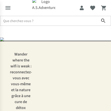
Détox numérique :
Sho
échappez au stress
Expertise & Conseils
Détox numérique : échappez au stress
Wander
where the
wifi is weak
:
reconnectez-
vous avec
vous-même
et la nature
grâce à une
cure de
détox