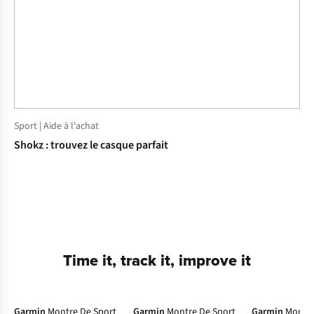
Sport | Aide à l'achat
Shokz : trouvez le casque parfait
Time it, track it, improve it
Garmin
Montre De Sport
Garmin
Montre De Sport
Garmin
Montre