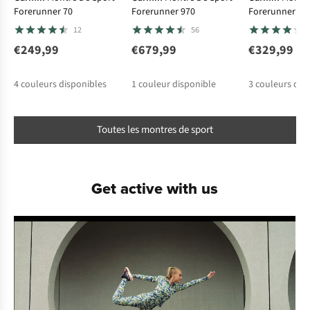
Forerunner 70
Forerunner 970
Forerunner 17
12
56
€249,99
€679,99
€329,99
4
couleurs disponibles
1
couleur disponible
3
couleurs dis
Toutes les montres de sport
Get active with us