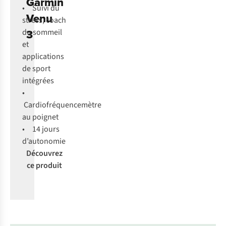
Garmin
• Suivi du
Venu
stress, coach
3
du sommeil
et
applications
de sport
intégrées
•
Cardiofréquencemètre
au poignet
• 14 jours
d’autonomie
Découvrez
ce produit