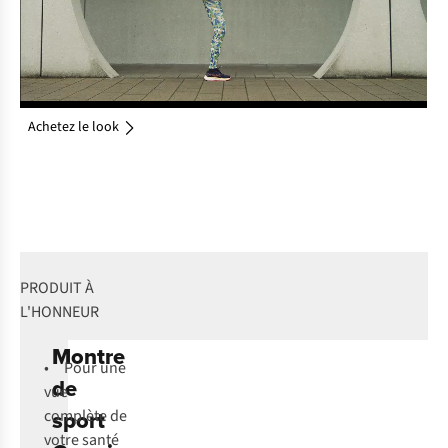
Achetez le look
PRODUIT À
L'HONNEUR
Montre
• Pour une
de
vue
sport
complète de
votre santé