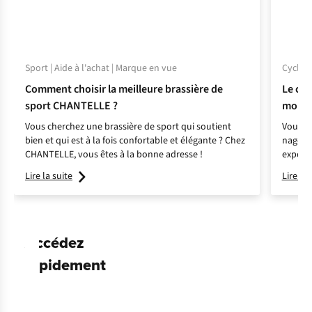
Sport | Aide à l'achat | Marque en vue
Cyclism
Comment choisir la meilleure brassière de
Le cho
sport CHANTELLE ?
montre
Vous cherchez une brassière de sport qui soutient
Vous ch
bien et qui est à la fois confortable et élégante ? Chez
nager, 
CHANTELLE, vous êtes à la bonne adresse !
expert 
préféré
Lire la suite
Lire la 
Accédez
T-
shirt
rapidement
sportif