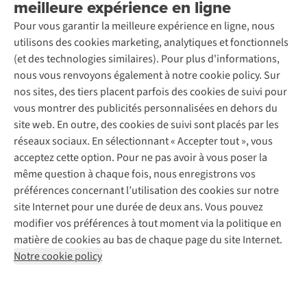
meilleure expérience en ligne
Entretien & réparations
Nos magasins
Entretien de ski
A.S.Magazine
Garantie
Pour vous garantir la meilleure expérience en ligne, nous
À propos d’A.S.Adventure
Service de lavage
Explore Camp
Contactez-nous
utilisons des cookies marketing, analytiques et fonctionnels
Déclaration d'accessibilité
Entretien de chaussures
Gear Check
(et des technologies similaires). Pour plus d'informations,
Réparation de chaussures
Expertise & conseils
nous vous renvoyons également à notre cookie policy. Sur
Abonnez-vous à la newsletter
Réparation de vêtements
nos sites, des tiers placent parfois des cookies de suivi pour
Retouches
vous montrer des publicités personnalisées en dehors du
Pour les entreprises
Suivez-nous
site web. En outre, des cookies de suivi sont placés par les
réseaux sociaux. En sélectionnant « Accepter tout », vous
acceptez cette option. Pour ne pas avoir à vous poser la
même question à chaque fois, nous enregistrons vos
préférences concernant l’utilisation des cookies sur notre
site Internet pour une durée de deux ans. Vous pouvez
Mentions légales
Politique de confidentialité
modifier vos préférences à tout moment via la politique en
Conditions générales
Cookie Policy
matière de cookies au bas de chaque page du site Internet.
Notre cookie policy
AS Adventure Luxemburg SA,
Boulevard F.W. Raiffeisen 25,
L-2411 Luxembourg
team@asadventure.com
+32 (0)3 828 30 15