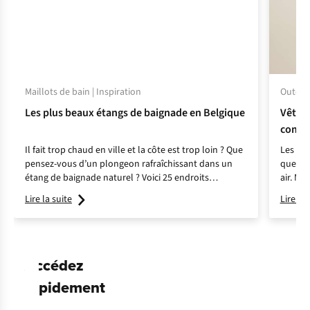
Maillots de bain | Inspiration
Outdoor
Les plus beaux étangs de baignade en Belgique
Vêteme
comme
Il fait trop chaud en ville et la côte est trop loin ? Que
Les vêt
pensez-vous d’un plongeon rafraîchissant dans un
que ce 
étang de baignade naturel ? Voici 25 endroits
air. Ma
idylliques.
Nous vo
Lire la suite
Lire la 
UPF, le
Accédez
Shorts de bain
rapidement
Slips de bain