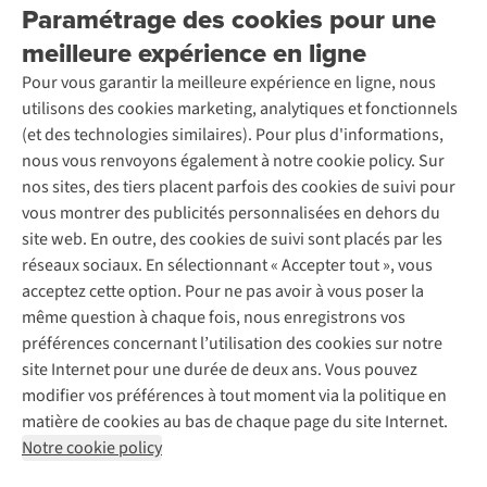
Entreprise responsable
Location / Location sports d’hiver
Paramétrage des cookies pour une
Rétractation d'une commande
Découvrez
À propos d’Ayacucho
Seconde-main
meilleure expérience en ligne
Entretien & réparations
Nos magasins
Entretien de ski
A.S.Magazine
Garantie
Pour vous garantir la meilleure expérience en ligne, nous
À propos d’A.S.Adventure
Service de lavage
Explore Camp
Contactez-nous
utilisons des cookies marketing, analytiques et fonctionnels
Déclaration d'accessibilité
Entretien de chaussures
Gear Check
(et des technologies similaires). Pour plus d'informations,
Réparation de chaussures
Expertise & conseils
nous vous renvoyons également à notre cookie policy. Sur
Abonnez-vous à la newsletter
Réparation de vêtements
nos sites, des tiers placent parfois des cookies de suivi pour
Retouches
vous montrer des publicités personnalisées en dehors du
Pour les entreprises
Suivez-nous
site web. En outre, des cookies de suivi sont placés par les
réseaux sociaux. En sélectionnant « Accepter tout », vous
acceptez cette option. Pour ne pas avoir à vous poser la
même question à chaque fois, nous enregistrons vos
préférences concernant l’utilisation des cookies sur notre
site Internet pour une durée de deux ans. Vous pouvez
Mentions légales
Politique de confidentialité
modifier vos préférences à tout moment via la politique en
Conditions générales
Cookie Policy
matière de cookies au bas de chaque page du site Internet.
Notre cookie policy
AS Adventure Luxemburg SA,
Boulevard F.W. Raiffeisen 25,
L-2411 Luxembourg