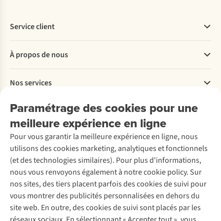
Service client
Questions fréquentes
À propos de nous
Commander
Payer
Travailler chez A.S.Adventure
Nos services
Livraison
Explore More
Retourner
Entreprise responsable
Location / Location sports d’hiver
Paramétrage des cookies pour une
Rétractation d'une commande
Découvrez
À propos d’Ayacucho
Seconde-main
meilleure expérience en ligne
Entretien & réparations
Nos magasins
Entretien de ski
A.S.Magazine
Garantie
Pour vous garantir la meilleure expérience en ligne, nous
À propos d’A.S.Adventure
Service de lavage
Explore Camp
Contactez-nous
utilisons des cookies marketing, analytiques et fonctionnels
Déclaration d'accessibilité
Entretien de chaussures
Gear Check
(et des technologies similaires). Pour plus d'informations,
Réparation de chaussures
Expertise & conseils
nous vous renvoyons également à notre cookie policy. Sur
Abonnez-vous à la newsletter
Réparation de vêtements
nos sites, des tiers placent parfois des cookies de suivi pour
Retouches
vous montrer des publicités personnalisées en dehors du
Pour les entreprises
Suivez-nous
site web. En outre, des cookies de suivi sont placés par les
réseaux sociaux. En sélectionnant « Accepter tout », vous