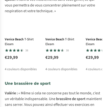
vous permettra de vous concentrer pleinement sur votre
respiration et votre technique. »
Venice Beach
T-Shirt
Venice Beach
T-Shirt
Venice Beach
T
Eleam
Eleam
Eleam
38
38
€29,99
€29,99
€29,99
4
couleurs disponibles
4
couleurs disponibles
4
couleurs dis
%
%
%
Une brassière de sport
Valérie :
« Même si cela ne concerne pas tout le monde, c’est
un véritable indispensable. Une
brassière de sport
maintient
sans serrer. Vous pouvez ainsi effectuer vos exercices en