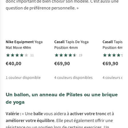
donc important de bien choisir son modèle. C’est aussi une
question de préférence personnelle. »
Nike Equipment
Yoga
Casall
Tapis De Yoga
Casall
Tapis De
Mat Move 4Mm
Position 4mm
Position 4mm
11
19
€40,00
€69,90
€69,90
1
couleur disponible
4
couleurs disponibles
4
couleurs dis
Un ballon, un anneau de Pilates ou une brique
de yoga
Valérie :
« Une
balle
vous aidera à
activer votre tronc
et à
améliorer votre équilibre
. Elle peut également offrir une
résistance ou un soutien lors de certains exercices. Un