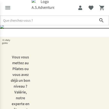
Pilates ?
Sho
Expertise & Conseils
De quoi avez-vous besoin pour faire du Pilat
© vitaly
gariev
Vous vous
mettez au
Pilates ou
vous avez
déjà un bon
niveau ?
Valérie,
notre
experte en