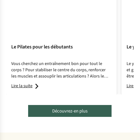
Le Pilates pour les débutants
Le yog
Vous cherchez un entraînement bon pour tout le
Le yoga
corps ? Pour stabiliser le centre du corps, renforcer
et gagn
les muscles et assouplir les articulations ? Alors le
être me
Pilates est fait pour vous !
base.
Lire la suite
Lire la 
Découvrez-en plus