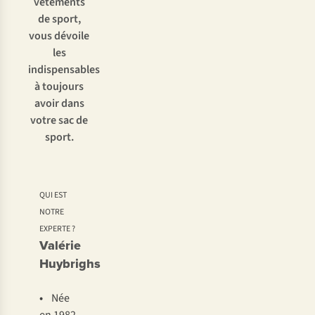
vêtements
de sport,
vous dévoile
les
indispensables
à toujours
avoir dans
votre sac de
sport.
QUI EST
NOTRE
EXPERTE ?
Valérie
Huybrighs
•
Née