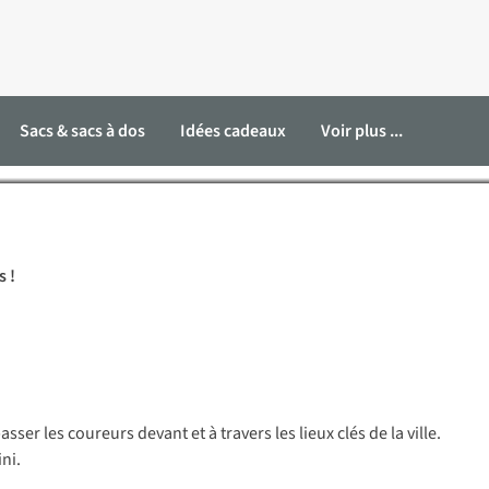
tes
Sacs & sacs à dos
Idées cadeaux
Voir plus ...
s !
ser les coureurs devant et à travers les lieux clés de la ville.
ni.