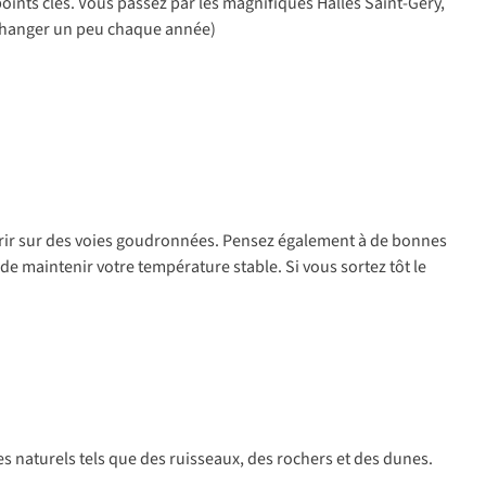
oints clés. Vous passez par les magnifiques Halles Saint-Géry,
t changer un peu chaque année)
ourir sur des voies goudronnées. Pensez également à de bonnes
e maintenir votre température stable. Si vous sortez tôt le
les naturels tels que des ruisseaux, des rochers et des dunes.