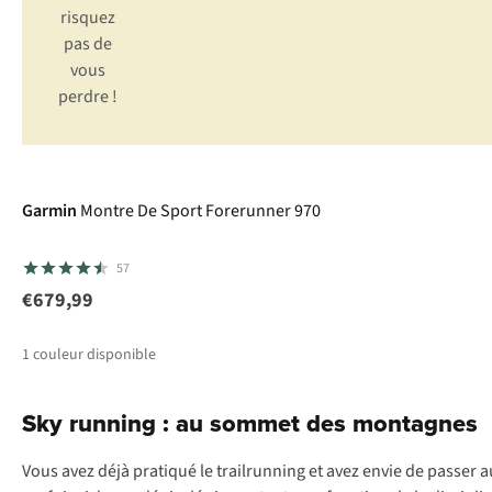
ri
squez
p
as
de
v
ous
pe
rdre
!
Garmin
Montre De Sport Forerunner 970
57
€679,99
1
couleur disponible
Sky running : au sommet des montagnes
Vous avez déjà pratiqué le trailrunning et avez envie de passer a