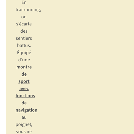
En
trai
lrunning,
on
s’
écarte
d
es
se
ntiers
ba
ttus.
Éq
uipé
d
’une
montre
de
sport
avec
fonctions
de
navigation
au
po
ignet,
v
ous
ne