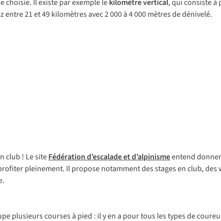
e choisie. Il existe par exemple le
kilomètre vertical
, qui consiste à
z entre 21 et 49 kilomètres avec 2 000 à 4 000 mètres de dénivelé.
 club ! Le site
Fédération d’escalade et d’alpinisme
entend donner
 profiter pleinement. Il propose notamment des stages en club, des
e.
upe
plu
sieurs
co
urses
à
p
ied
: il y en a
p
our
t
ous
l
es
t
ypes
de
co
ureu