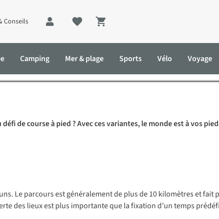
& Conseils
Shopping cart
urir de 6 manières différen
ée
Camping
Mer & plage
Sports
Vélo
Voyage
défi de course à pied ? Avec ces variantes, le monde est à vos pied
trarunning
freerunning
runs.
Le parcours est généralement de plus de 10 kilomètres et fait pas
rte des lieux est plus importante que la fixation d’un temps prédéfi