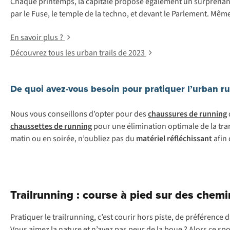
Chaque printemps, la capitale propose également un surprenant p
par le Fuse, le temple de la techno, et devant le Parlement. Mê
En savoir plus ?
Découvrez tous les urban trails de 2023
De quoi avez-vous besoin pour pratiquer l’urban r
Nous vous conseillons d’opter pour des
chaussures de running
chaussettes de running
pour une élimination optimale de la tra
matin ou en soirée, n’oubliez pas du
matériel réfléchissant
afin 
Trailrunning : course à pied sur des che
Pratiquer le trailrunning, c’est courir hors piste, de préférence
Vous aimez la nature et n’avez pas peur de la boue ? Alors ce spor