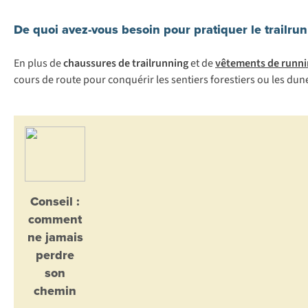
De quoi avez-vous besoin pour pratiquer le trailrun
En
p
lus
de
chaussures de trailrunning
et de
vêtements de runni
c
ours
de
r
oute
p
our
con
quérir
l
es
se
ntiers
for
estiers
ou
l
es
d
un
Conseil :
comment
ne jamais
perdre
son
chemin