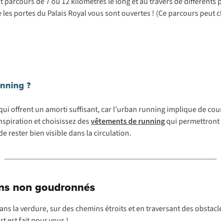
arcours de 7 ou 12 kilomètres le long et au travers de différents p
me les portes du Palais Royal vous sont ouvertes ! (Ce parcours peu
unning ?
qui offrent un amorti suffisant, car l’urban running implique de c
nspiration et choisissez des
vêtements de running
qui permettront d
de rester bien visible dans la circulation.
mins non goudronnés
 dans la verdure, sur des chemins étroits et en traversant des obstac
t est fait pour vous !