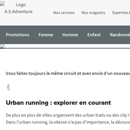
Nos services
Nos magasins
Expertise 
Co
Promotions
Femme
Homme
Enfant
Randonn
Accueil
Expertise & Conseils
Courir de 6 manières différentes
Vous faites toujours le même circuit et avez envie d’un nouveau 
urban running
trailrunning
sky running
barefoot running
ul
Urban running : explorer en courant
De plus en plus de villes organisent des
urban trails
ou des
city 
Dans l’urban running, la vitesse n’a pas d’importance, la découve