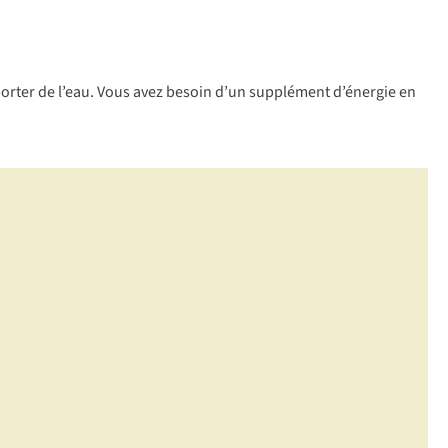
orter
de
l’
eau.
V
ous
a
vez
be
soin
d
’un
sup
plément
d’é
nergie
en