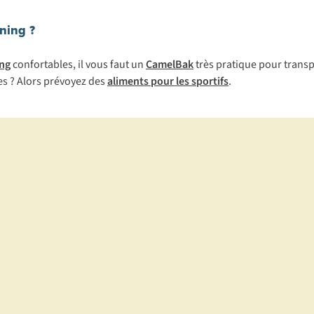
ning ?
ng
conf
ortables,
il
v
ous
f
aut
un
CamelBak
t
rès
pr
atique
p
our
tra
nsp
es
?
A
lors
pr
évoyez
d
es
aliments pour les sportifs
.