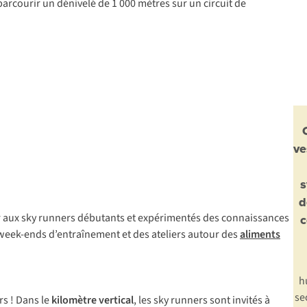
 parcourir un dénivelé de 1 000 mètres sur un circuit de
ve
s
d
 aux
sky runners
débutants et expérimentés des connaissances
c
 week-ends d’entraînement et des ateliers autour des
aliments
h
se
rs
!
D
ans
le
kil
omètre
ve
rtical
,
l
es
sky runners
s
ont
in
vités
à