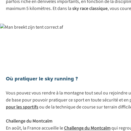
parfois riche en dénivelés importants, en fonction de la disciplin
maximum 5 kilomètres. Et dans la
sky race classique
, vous coure
Où pratiquer le sky running ?
Vous pouvez vous rendre à la montagne tout seul ou rejoindre un
de base pour pouvoir pratiquer ce sport en toute sécurité et en
pour les sportifs
ou de la technique de course sur terrain difficil
Cha
llenge
du
Mo
ntcalm
En
a
oût,
la
Fr
ance
acc
ueille
le
Challenge du Montcalm
q
ui
re
gro