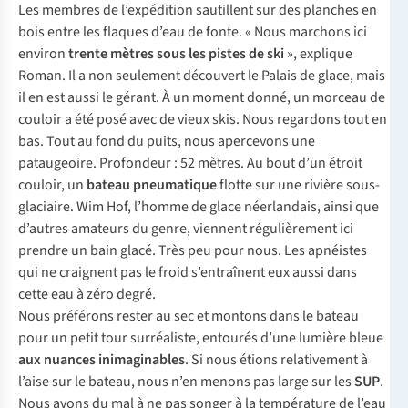
Les membres de l’expédition sautillent sur des planches en
bois entre les flaques d’eau de fonte. « Nous marchons ici
environ
trente mètres sous les pistes de ski
», explique
Roman. Il a non seulement découvert le Palais de glace, mais
il en est aussi le gérant. À un moment donné, un morceau de
couloir a été posé avec de vieux skis. Nous regardons tout en
bas. Tout au fond du puits, nous apercevons une
pataugeoire. Profondeur : 52 mètres. Au bout d’un étroit
couloir, un
bateau pneumatique
flotte sur une rivière sous-
glaciaire. Wim Hof, l’homme de glace néerlandais, ainsi que
d’autres amateurs du genre, viennent régulièrement ici
prendre un bain glacé. Très peu pour nous. Les apnéistes
qui ne craignent pas le froid s’entraînent eux aussi dans
cette eau à zéro degré.
Nous préférons rester au sec et montons dans le bateau
pour un petit tour surréaliste, entourés d’une lumière bleue
aux nuances inimaginables
. Si nous étions relativement à
l’aise sur le bateau, nous n’en menons pas large sur les
SUP
.
Nous avons du mal à ne pas songer à la température de l’eau