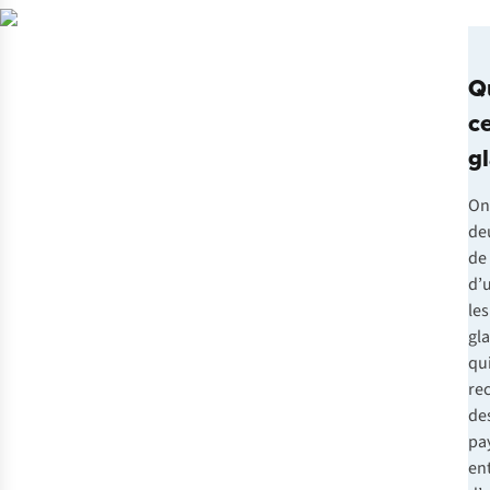
Q
c
gl
On
de
de 
d’
les
gla
qu
re
de
pa
en