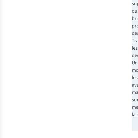
su
qu
bri
pr
des
Tra
le
des
Un
mo
les
av
mai
su
me
la 