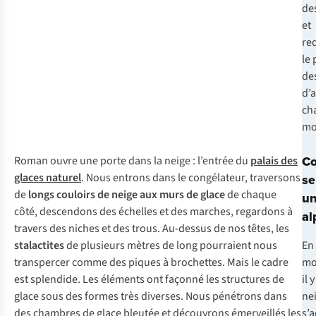
des
et
re
le
des
d’
ch
mo
C
Roman ouvre une porte dans la neige : l’entrée du
palais des
glaces naturel
. Nous entrons dans le congélateur, traversons
se
de
longs couloirs de neige aux murs de glace
de chaque
un
côté, descendons des échelles et des marches, regardons à
al
travers des niches et des trous. Au-dessus de nos têtes, les
stalactites
de plusieurs mètres de long pourraient nous
En
transpercer comme des piques à brochettes. Mais le cadre
mo
est splendide. Les éléments ont façonné les structures de
il 
glace sous des formes très diverses. Nous pénétrons dans
ne
des chambres de glace bleutée et découvrons émerveillés les
s’