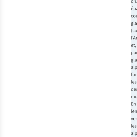
d’
ép
co
gl
(c
l’A
et,
par
gla
alp
fo
les
de
mo
En 
le
ver
les
al