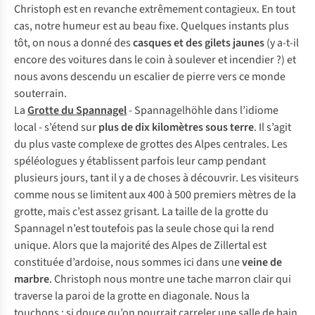
Christoph est en revanche extrêmement contagieux. En tout
cas, notre humeur est au beau fixe. Quelques instants plus
tôt, on nous a donné des
casques et des gilets jaunes
(y a-t-il
encore des voitures dans le coin à soulever et incendier ?) et
nous avons descendu un escalier de pierre vers ce monde
souterrain.
La
Grotte du Spannagel
-
Spannagelhöhle
dans l’idiome
local - s’étend sur
plus de dix kilomètres
sous terre
. Il s’agit
du plus vaste complexe de grottes des Alpes centrales. Les
spéléologues y établissent parfois leur camp pendant
plusieurs jours, tant il y a de choses à découvrir. Les visiteurs
comme nous se limitent aux 400 à 500 premiers mètres de la
grotte, mais c’est assez grisant. La taille de la grotte du
Spannagel n’est toutefois pas la seule chose qui la rend
unique. Alors que la majorité des Alpes de Zillertal est
constituée d’ardoise, nous sommes ici dans une
veine de
marbre
. Christoph nous montre une tache marron clair qui
traverse la paroi de la grotte en diagonale. Nous la
touchons : si douce qu’on pourrait carreler une salle de bain