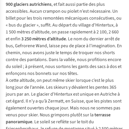
900 glaciers autrichiens
, et fait aussi partie des plus
accessibles. Aucun crampon ou piolet n’est nécessaire. Un
billet pour les trois remontées mécaniques consécutives, ou
« bus du glacier », suffit. Au départ du village d’Hintertux, à
1 500 mètres d’altitude, on passe rapidement à 2 100, 2 660
et enfin
3 250 mètres d’altitude
. Le nom du dernier arrêt de
bus,
Gefrorene Wand
, laisse peu de place à l’imagination. En
chemin, nous avons juste le temps de troquer nos shorts
contre des pantalons. Dans la vallée, nous profitions encore
du soleil ; à présent, nous sortons les gants des sacs à dos et
enfonçons nos bonnets sur nos têtes.
À cette altitude, on peut même skier lorsque c’est le plus
long jour de l’année. Les skieurs y dévalent les pentes 365
jours par an. Le glacier d’Hintertux est unique en Autriche à
cet égard. Il n’y a qu’à Zermatt, en Suisse, que les pistes sont
également ouvertes chaque jour. Mais nous ne sommes pas
venus pour skier. Nous grimpons plutôt sur la
terrasse
panoramique
. Le soleil se reflète sur le toit du
Friesenberghaus, le refuge de montagne situé à 2 500 mètres