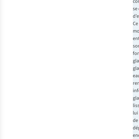
co
se
d’
Ce
mo
en
son
fo
gl
gla
ea
ren
in
gla
lis
lu
de
dé
en