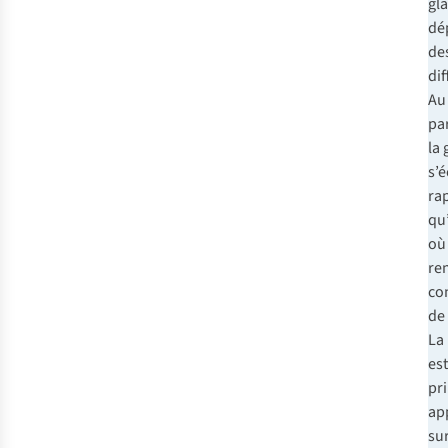
gla
dé
des
dif
Au
pa
la 
s’
ra
qu’
où 
re
co
de 
La
est
pr
ap
sur