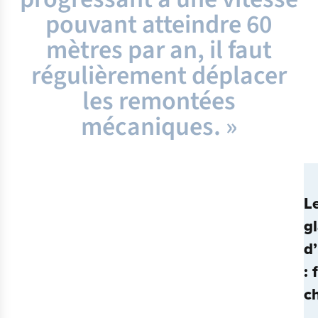
pouvant atteindre 60
mètres par an, il faut
régulièrement déplacer
les remontées
mécaniques. »
L
gl
d
: 
ch