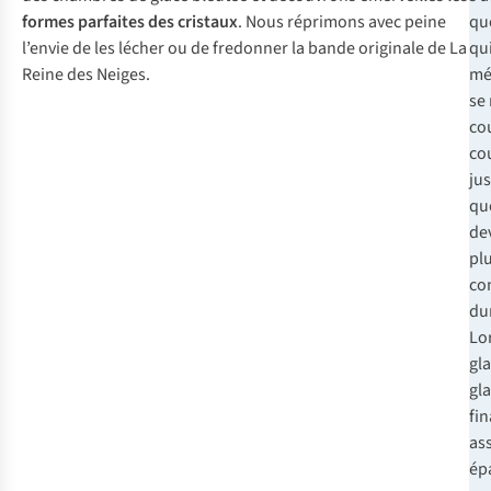
formes parfaites des cristaux
. Nous réprimons avec peine
qu
l’envie de les lécher ou de fredonner la bande originale de La
qu
Reine des Neiges.
mé
se
co
co
ju
qu
de
pl
co
du
Lo
gl
gla
fi
as
épa