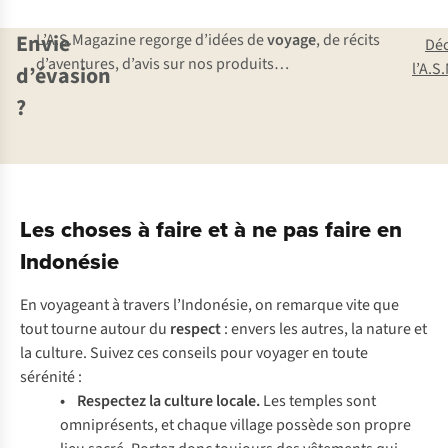
Envie
L’A.S.Magazine regorge d’idées de
voyage
, de récits
Dé
d’aventures, d’avis sur nos produits…
l’A.S
d’évasion
?
Les choses à faire et à ne pas faire en
Indonésie
En voyageant à travers l’Indonésie, on remarque vite que
tout tourne autour du
respect
: envers les autres, la nature et
la culture. Suivez ces conseils pour voyager en toute
sérénité :
• Respectez la culture locale.
Les temples sont
omniprésents, et chaque village possède son propre