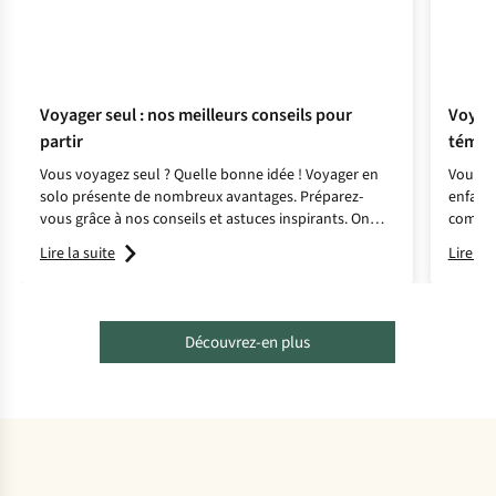
Voyager seul : nos meilleurs conseils pour
Voyage
partir
témoi
Vous voyagez seul ? Quelle bonne idée ! Voyager en
Vous vo
solo présente de nombreux avantages. Préparez-
enfants
vous grâce à nos conseils et astuces inspirants. On
compliq
parie que vous en apprendrez beaucoup sur vous-
destina
Lire la suite
Lire la 
même en chemin ?
vous in
Découvrez-en plus