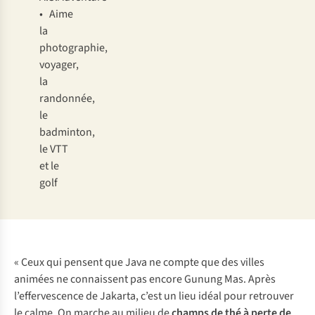
• Aime
la
photographie,
voyager,
la
randonnée,
le
badminton,
le VTT
et le
golf
« Ceux qui pensent que Java ne compte que des villes
animées ne connaissent pas encore Gunung Mas. Après
l’effervescence de Jakarta, c’est un lieu idéal pour retrouver
le calme. On marche au milieu de
champs de thé à perte de