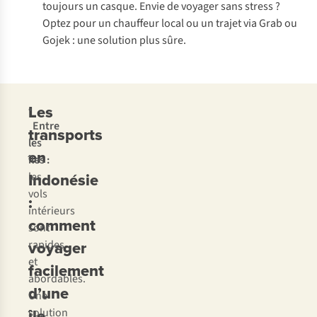
toujours un casque. Envie de voyager sans stress ?
Optez pour un chauffeur local ou un trajet via Grab ou
Gojek : une solution plus sûre.
Les
•
Entre
transports
les
en
îles :
Indonésie
les
vols
:
intérieurs
comment
sont
voyager
rapides
et
facilement
abordables.
d’une
Une
île
solution