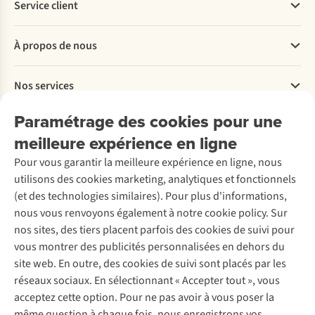
Service client
Questions fréquentes
À propos de nous
Commander
Payer
Travailler chez A.S.Adventure
Nos services
Livraison
Explore More
Retourner
Entreprise responsable
Location / Location sports d’hiver
Paramétrage des cookies pour une
Rétractation d'une commande
Découvrez
À propos d’Ayacucho
Seconde-main
meilleure expérience en ligne
Entretien & réparations
Nos magasins
Entretien de ski
A.S.Magazine
Garantie
Pour vous garantir la meilleure expérience en ligne, nous
À propos d’A.S.Adventure
Service de lavage
Explore Camp
Contactez-nous
utilisons des cookies marketing, analytiques et fonctionnels
Déclaration d'accessibilité
Entretien de chaussures
Gear Check
(et des technologies similaires). Pour plus d'informations,
Réparation de chaussures
Expertise & conseils
nous vous renvoyons également à notre cookie policy. Sur
Abonnez-vous à la newsletter
Réparation de vêtements
nos sites, des tiers placent parfois des cookies de suivi pour
Retouches
vous montrer des publicités personnalisées en dehors du
Pour les entreprises
Suivez-nous
site web. En outre, des cookies de suivi sont placés par les
réseaux sociaux. En sélectionnant « Accepter tout », vous
acceptez cette option. Pour ne pas avoir à vous poser la
même question à chaque fois, nous enregistrons vos