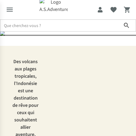
par Lombok
Sho
Expertise & Conseils
Voyage en Indonésie : de Bali à Java, en pa
Des volcans
aux plages
tropicales,
l’Indonésie
est une
destination
de rêve pour
ceux qui
souhaitent
allier
aventure,