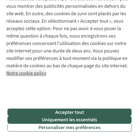
vous montrer des publicités personnalisées en dehors du
site web. En outre, des cookies de suivi sont placés par les
réseaux sociaux. En sélectionnant « Accepter tout », vous
Care Plus
Bugsheet
Care Plus
Premiers
Care Plus
Trou
acceptez cette option. Pour ne pas avoir à vous poser la
Durallin
Secours Emergency
Secours Emerg
même question à chaque fois, nous enregistrons vos
Blanket
1
23
préférences concernant l’utilisation des cookies sur notre
€19,95
€4,50
€38,75
site Internet pour une durée de deux ans. Vous pouvez
modifier vos préférences à tout moment via la politique en
1
couleur disponible
1
couleur disponible
1
couleur disp
matière de cookies au bas de chaque page du site Internet.
Notre cookie policy
Évitez les infections hydriques et
alimentaires
Accepter tout
Uniquement les essentiels
Voyager vers une destination exotique n’est pas sans risque.
Personaliser mes préférences
Vous pouvez vous faire vacciner contre certaines
maladies
infectieuses
, mais une
maladie gastro-intestinale
, par