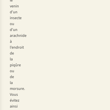
le
v
enin
d
’un
in
secte
ou
d
’un
ara
chnide
à
l’e
ndroit
de
la
pi
qûre
ou
de
la
mo
rsure.
V
ous
év
itez
a
insi