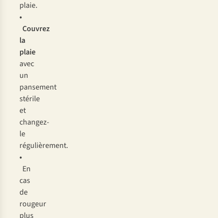
pl
aie.
•
Co
uvrez
la
p
laie
a
vec
un
pan
sement
st
érile
et
cha
ngez-
le
régu
lièrement.
•
En
c
as
de
ro
ugeur
p
lus