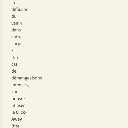
la
dif
fusion
du
v
enin
d
ans
v
otre
co
rps.
•
En
c
as
de
déma
ngeaisons
int
enses,
v
ous
po
uvez
ut
iliser
le
Cli
ck-
Away
B
ite