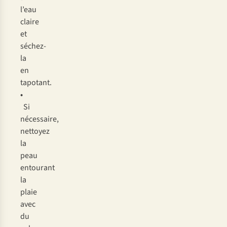
l
’eau
cl
aire
et
séc
hez-
la
en
tap
otant.
•
Si
néc
essaire,
ne
ttoyez
la
p
eau
ent
ourant
la
p
laie
a
vec
du