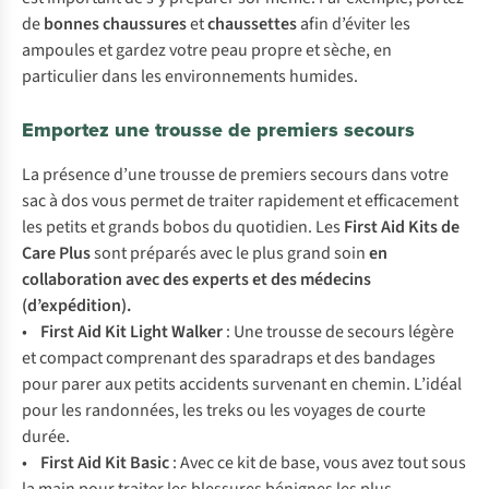
de
bonnes chaussures
et
chaussettes
afin d’éviter les
ampoules et gardez votre peau propre et sèche, en
particulier dans les environnements humides.
Emportez une trousse de premiers secours
La présence d’une trousse de premiers secours dans votre
sac à dos vous permet de traiter rapidement et efficacement
les petits et grands bobos du quotidien. Les
First Aid Kits de
Care Plus
sont préparés avec le plus grand soin
en
collaboration avec des experts et des médecins
(d’expédition).
•
First Aid Kit Light Walker
: Une trousse de secours légère
et compact comprenant des sparadraps et des bandages
pour parer aux petits accidents survenant en chemin. L’idéal
pour les randonnées, les treks ou les voyages de courte
durée.
•
F
irst
A
id
K
it
B
asic
:
A
vec
ce
k
it
de
b
ase,
v
ous
a
vez
t
out
s
ous