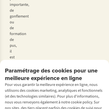
imp
ortante,
de
gon
flement
ou
de
for
mation
de
p
us,
il
e
st
pré
férable
Paramétrage des cookies pour une
de
con
sulter
meilleure expérience en ligne
un
Pour vous garantir la meilleure expérience en ligne, nous
mé
decin.
utilisons des cookies marketing, analytiques et fonctionnels
(et des technologies similaires). Pour plus d'informations,
nous vous renvoyons également à notre cookie policy. Sur
nos sites, des tiers placent parfois des cookies de suivi pour