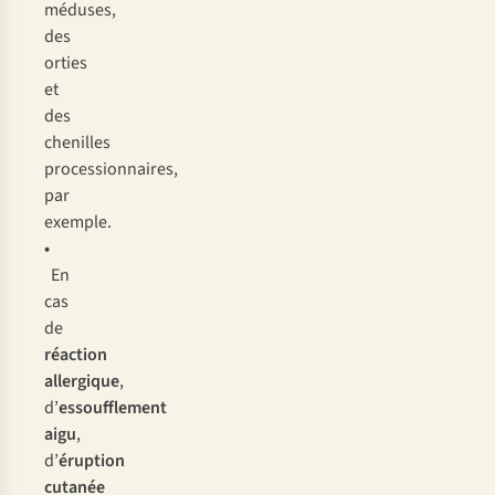
mé
duses,
d
es
or
ties
et
d
es
che
nilles
proce
ssionnaires,
p
ar
ex
emple.
•
En
c
as
de
ré
action
all
ergique
,
d’
esso
ufflement
a
igu
,
d’
ér
uption
cu
tanée