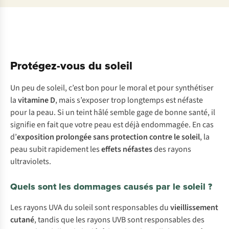
Protégez-vous du soleil
Un peu de soleil, c’est bon pour le moral et pour synthétiser
la
vitamine D
, mais s’exposer trop longtemps est néfaste
pour la peau. Si un teint hâlé semble gage de bonne santé, il
signifie en fait que votre peau est déjà endommagée. En cas
d’
exposition prolongée sans protection contre le soleil
, la
peau subit rapidement les
effets néfastes
des rayons
ultraviolets.
Quels sont les dommages causés par le soleil ?
L
es
ra
yons
U
VA
du
so
leil
s
ont
resp
onsables
du
viei
llissement
cu
tané
,
ta
ndis
q
ue
l
es
ra
yons
U
VB
s
ont
resp
onsables
d
es