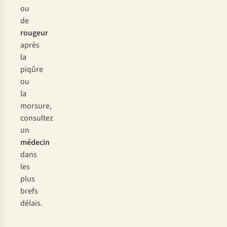
ou
de
ro
ugeur
a
près
la
pi
qûre
ou
la
mo
rsure,
con
sultez
un
mé
decin
d
ans
l
es
p
lus
b
refs
dé
lais.