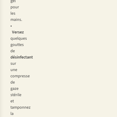
g
el
p
our
l
es
ma
ins.
•
Ve
rsez
qu
elques
go
uttes
de
dési
nfectant
s
ur
u
ne
com
presse
de
g
aze
st
érile
et
tam
ponnez
la