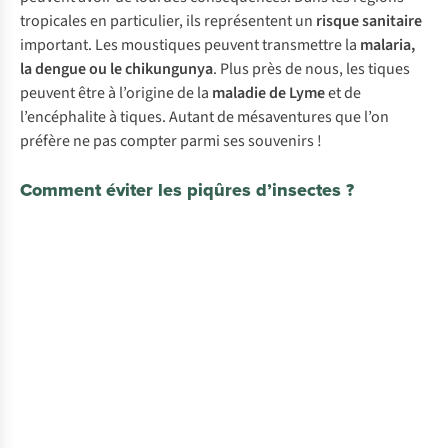
tropicales en particulier, ils représentent un
risque sanitaire
important. Les moustiques peuvent transmettre la
malaria,
la dengue ou le chikungunya
. Plus près de nous, les tiques
peuvent être à l’origine de la
maladie de Lyme
et de
l’encéphalite à tiques. Autant de mésaventures que l’on
préfère ne pas compter parmi ses souvenirs !
Comment éviter les piqûres d’insectes ?
Portez
Réduisez
des
vos
vêtements
chances
anti-
de
insectes
vous
faire
piquer