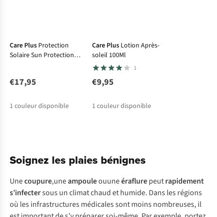
journée
au
soleil
.
Care Plus
Protection
Care Plus
Lotion Après-
Solaire Sun Protection
soleil 100Ml
Spf50+
1
€17,95
€9,95
1
couleur disponible
1
couleur disponible
Soignez les plaies bénignes
Une
coupure
,une
ampoule
ouune
éraflure
peut
rapidement
s’infecter
sous un climat chaud et humide. Dans les régions
où les infrastructures médicales sont moins nombreuses, il
est important de s’y préparer soi-même. Par exemple, portez