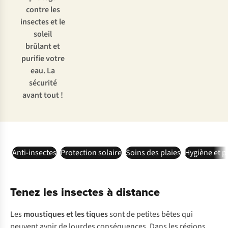
contre les
insectes et le
soleil
brûlant et
purifie votre
eau. La
sécurité
avant tout !
Anti-insectes
Protection solaire
Soins des plaies
Hygiène et pu
Tenez les insectes à distance
Les
moustiques et les
tiques
sont de petites bêtes qui
peuvent avoir de lourdes conséquences. Dans les régions