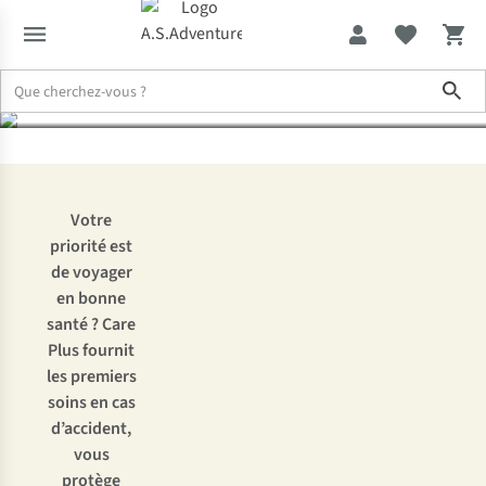
Care Plus
Sho
Expertise & Conseils
Voyagez sans souci avec Care Plus
Votre
priorité est
de voyager
en bonne
santé ?
Care
Plus
fournit
les premiers
soins en cas
d’accident,
vous
protège