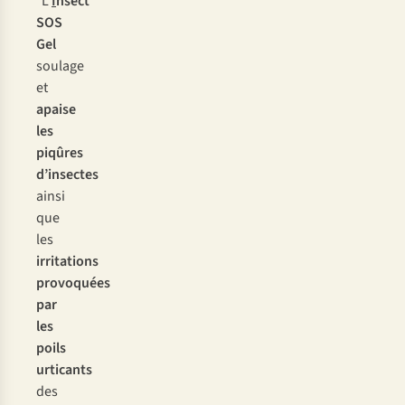
L’
I
n
sect
S
OS
G
el
so
ulage
et
ap
aise
l
es
pi
qûres
d’i
nsectes
a
insi
q
ue
l
es
irr
itations
pro
voquées
p
ar
l
es
p
oils
urt
icants
d
es