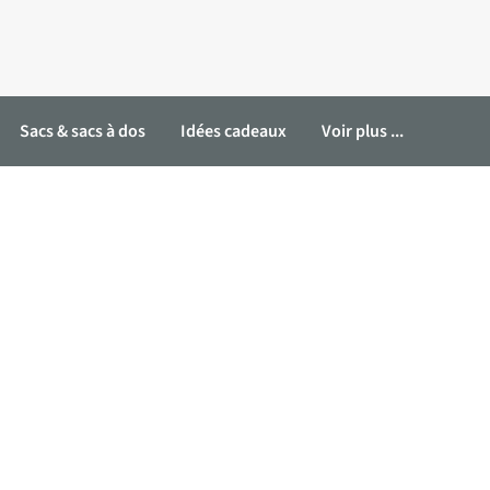
Sacs & sacs à dos
Idées cadeaux
Voir plus ...