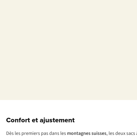
•
Aime
la
randonnée,
le
cyclisme,
la
photographie
et
observer
les
oiseaux
Confort et ajustement
Dès les premiers pas dans les
montagnes suisses
, les deux sacs