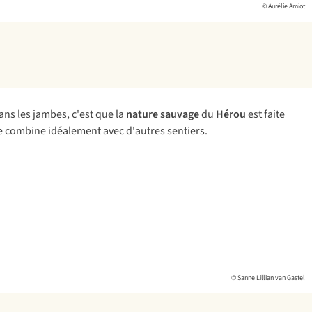
© Aurélie Amiot
ans les jambes, c'est que la
nature sauvage
du
Hérou
est faite
 se combine idéalement avec d'autres sentiers.
© Sanne Lillian van Gastel