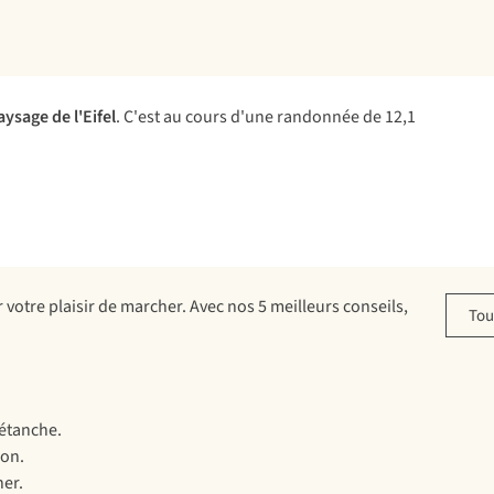
aysage de l'Eifel
. C'est au cours d'une randonnée de 12,1
otre plaisir de marcher. Avec nos 5 meilleurs conseils,
Tou
 étanche.
lon.
ner.