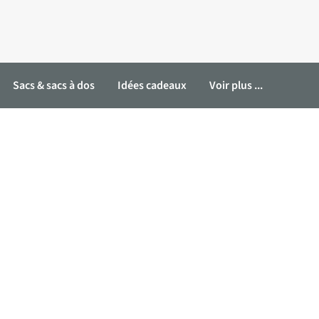
Sacs & sacs à dos
Idées cadeaux
Voir plus ...