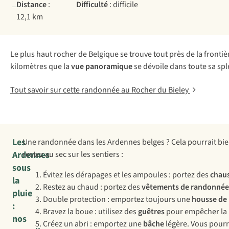
Distance
:
Difficulté
: difficile
12,1 km
Le plus haut rocher de Belgique se trouve tout près de la fronti
kilomètres que la
vue panoramique
se dévoile dans toute sa sp
Tout savoir sur cette randonnée au Rocher du Bieley
Les
Une randonnée dans les Ardennes belges ? Cela pourrait bien
Ardennes
restez au sec sur les sentiers :
sous
Évitez les dérapages et les ampoules : portez des
chau
la
Restez au chaud : portez des
vêtements de randonnée
pluie
Double protection : emportez toujours une
housse de 
:
Bravez la boue : utilisez des
guêtres
pour empêcher la b
nos
Créez un abri : emportez une
bâche
légère. Vous pourr