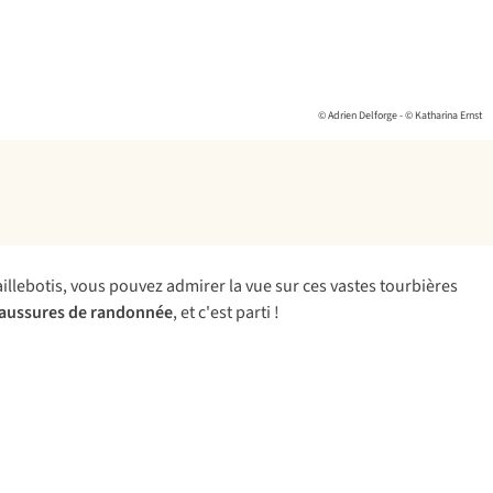
© Adrien Delforge - © Katharina Ernst
llebotis, vous pouvez admirer la vue sur ces vastes tourbières
aussures de randonnée
,
et c'est parti !