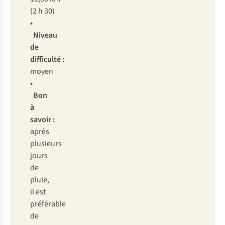
(2 h 30)
•
Niveau
de
difficulté :
moyen
•
Bon
à
savoir :
après
plusieurs
jours
de
pluie,
il est
préférable
de