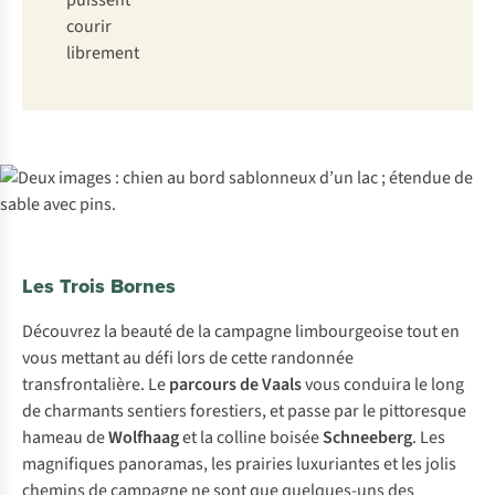
puissent
courir
librement
Les Trois Bornes
Découvrez la beauté de la campagne limbourgeoise tout en
vous mettant au défi lors de cette randonnée
transfrontalière. Le
parcours de Vaals
vous conduira le long
de charmants sentiers forestiers, et passe par le pittoresque
hameau de
Wolfhaag
et la colline boisée
Schneeberg
. Les
magnifiques panoramas, les prairies luxuriantes et les jolis
chemins de campagne ne sont que quelques-uns des