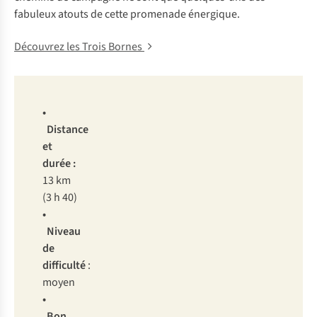
fabuleux atouts de cette promenade énergique.
Découvrez les Trois Bornes
•
Distance
et
durée :
13 km
(3 h 40)
•
Niveau
de
difficulté
:
moyen
•
Bon