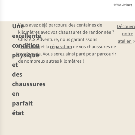
© Visit Limburg
Une
Vous avez déjà parcouru des centaines de
Découvr
kilomètres avec vos chaussures de randonnée ?
notre
excellente
Chez A.S.Adventure, nous garantissons
atelier
condition
l’
entretien
et la
réparation
de vos chaussures de
physique
randonnée. Vous serez ainsi paré pour parcourir
de nombreux autres kilomètres !
et
des
chaussures
en
parfait
état