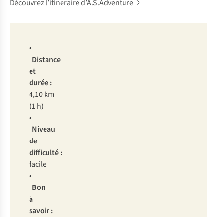
Découvrez l’itinéraire d’A.S.Adventure
•
Distance
et
durée :
4,10 km
(1 h)
•
Niveau
de
difficulté :
facile
•
Bon
à
savoir :