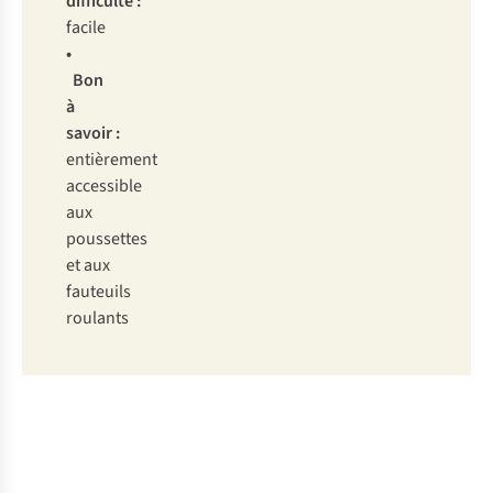
difficulté :
facile
•
Bon
à
savoir :
entièrement
accessible
aux
poussettes
et aux
fauteuils
roulants