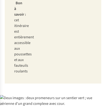
Bon
à
savoir :
cet
itinéraire
est
entièrement
accessible
aux
poussettes
et aux
fauteuils
roulants