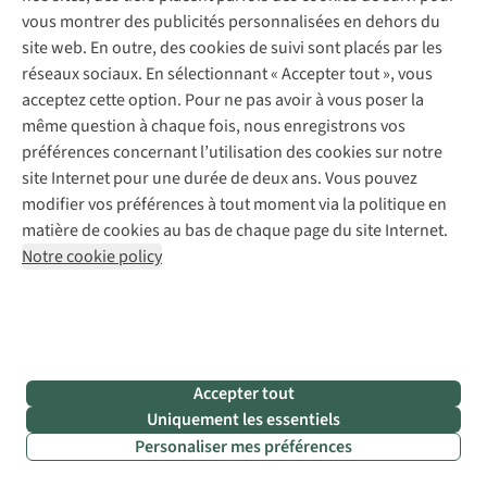
les
vous montrer des publicités personnalisées en dehors du
chiens
site web. En outre, des cookies de suivi sont placés par les
tenus
réseaux sociaux. En sélectionnant « Accepter tout », vous
en
acceptez cette option. Pour ne pas avoir à vous poser la
laisse
même question à chaque fois, nous enregistrons vos
sont
préférences concernant l’utilisation des cookies sur notre
les
site Internet pour une durée de deux ans. Vous pouvez
bienvenus
modifier vos préférences à tout moment via la politique en
matière de cookies au bas de chaque page du site Internet.
Notre cookie policy
© Visit Limburg
Accepter tout
Uniquement les essentiels
Le
Personaliser mes préférences
Choisissez les meilleures chaussures de
choix
randonnée