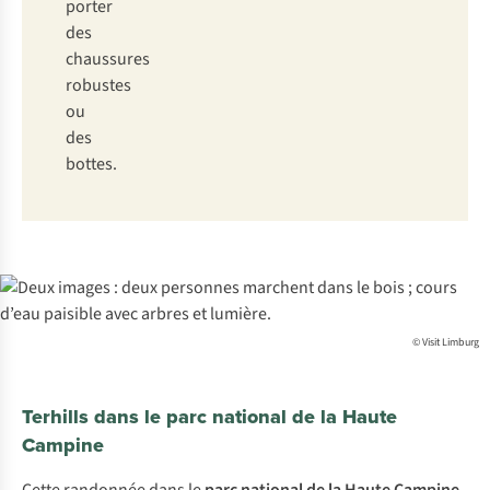
porter
des
chaussures
robustes
ou
des
bottes.
© Visit Limburg
Terhills dans le parc national de la Haute
Campine