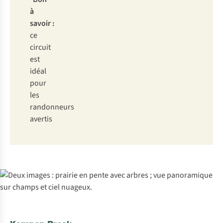
à
savoir :
ce
circuit
est
idéal
pour
les
randonneurs
avertis