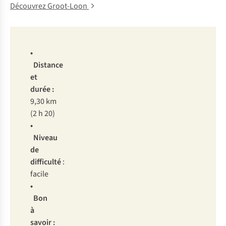
Découvrez Groot-Loon
•
Distance
et
durée :
9,30 km
(2 h 20)
•
Niveau
de
difficulté
:
facile
•
Bon
à
savoir :