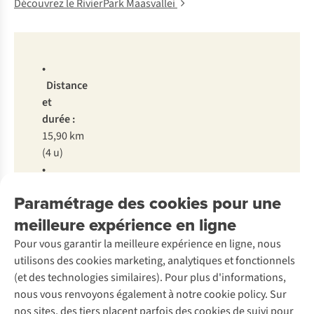
Découvrez le RivierPark Maasvallei
•
Distance
et
durée :
15,90 km
(4 u)
•
Niveau
Paramétrage des cookies pour une
de
meilleure expérience en ligne
difficulté :
facile
Pour vous garantir la meilleure expérience en ligne, nous
•
utilisons des cookies marketing, analytiques et fonctionnels
Bon
(et des technologies similaires). Pour plus d'informations,
à
nous vous renvoyons également à notre cookie policy. Sur
savoir :
nos sites, des tiers placent parfois des cookies de suivi pour