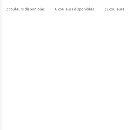
2
couleurs disponibles
6
couleurs disponibles
13
couleurs di