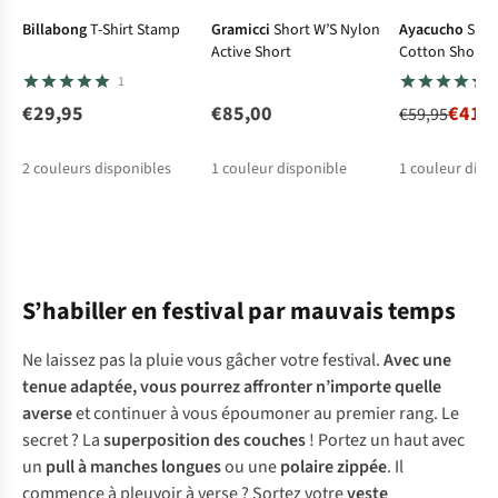
Billabong
T-Shirt Stamp
Gramicci
Short W’S Nylon
Ayacucho
Shor
Active Short
Cotton Shorts
1
€29,95
€85,00
€41,
€59,95
2
couleurs disponibles
1
couleur disponible
1
couleur disp
%
S’habiller en festival par mauvais temps
Ne laissez pas la pluie vous gâcher votre festival.
Avec une
tenue adaptée, vous pourrez affronter n’importe quelle
averse
et continuer à vous époumoner au premier rang. Le
secret ? La
superposition des couches
! Portez un haut avec
un
pull à manches longues
ou une
polaire zippée
. Il
commence à pleuvoir à verse ? Sortez votre
veste