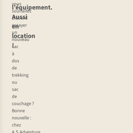
vous
l’équipement.
souhaitez
Aussi
d’abord
en
essayer
un
location
nouveau
!
sac
à
dos
de
trekking
ou
sac
de
couchage ?
Bonne
nouvelle :
chez
A.S.Adventure,