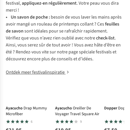
festival,
appliquez-en régulièrement
. Votre peau vous dira
merci !
• Un
savon de poche
:
besoin de vous laver les mains après
avoir mangé un rouleau de printemps collant ? Ces
feuilles
de savon
sont idéales pour se rafraîchir rapidement.
Vérifiez que vous n’avez rien oublié avec notre
check-list
.
Ainsi, vous serez sûr de tout avoir ! Vous avez hâte d’être en
été ? Rendez-vous vite sur notre page spéciale festivals et
découvrez encore plus de conseils et d’idées.
Ontdek meer festivalinspiratie
Ayacucho
Drap Mummy
Ayacucho
Oreiller De
Dopper
Dopper
Microfiber
Voyager Travel Square Air
6
9