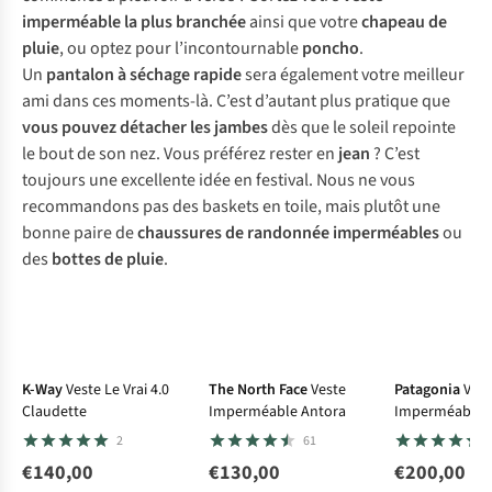
imperméable la plus branchée
ainsi que votre
chapeau de
pluie
, ou optez pour l’incontournable
poncho
.
Un
pantalon à séchage rapide
sera également votre meilleur
ami dans ces moments-là. C’est d’autant plus pratique que
vous pouvez détacher les jambes
dès que le soleil repointe
le bout de son nez. Vous préférez rester en
jean
? C’est
toujours une excellente idée en festival. Nous ne vous
recommandons pas des baskets en toile, mais plutôt une
bonne paire de
chaussures de randonnée imperméables
ou
des
bottes de pluie
.
Le choix A.S.
K-Way
Veste Le Vrai 4.0
The North Face
Veste
Patagonia
Vest
Claudette
Imperméable Antora
Imperméable
Torrentshell 3
2
61
€140,00
€130,00
€200,00