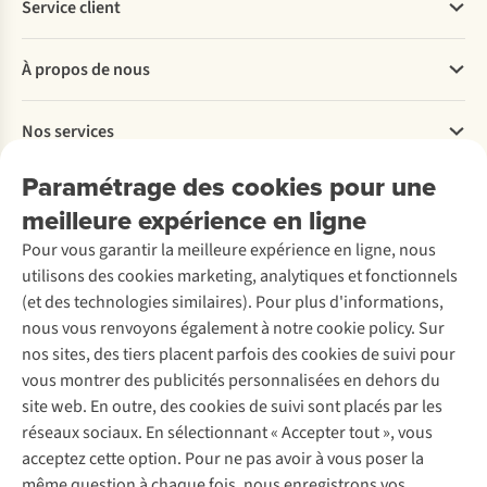
Service client
Questions fréquentes
À propos de nous
Commander
Payer
Travailler chez A.S.Adventure
Nos services
Livraison
Explore More
Retourner
Entreprise responsable
Location / Location sports d’hiver
Paramétrage des cookies pour une
Rétractation d'une commande
Découvrez
À propos d’Ayacucho
Seconde-main
meilleure expérience en ligne
Entretien & réparations
Nos magasins
Entretien de ski
A.S.Magazine
Garantie
Pour vous garantir la meilleure expérience en ligne, nous
À propos d’A.S.Adventure
Service de lavage
Explore Camp
Contactez-nous
utilisons des cookies marketing, analytiques et fonctionnels
Déclaration d'accessibilité
Entretien de chaussures
Gear Check
(et des technologies similaires). Pour plus d'informations,
Réparation de chaussures
Expertise & conseils
nous vous renvoyons également à notre cookie policy. Sur
Abonnez-vous à la newsletter
Réparation de vêtements
nos sites, des tiers placent parfois des cookies de suivi pour
Retouches
vous montrer des publicités personnalisées en dehors du
Pour les entreprises
Suivez-nous
site web. En outre, des cookies de suivi sont placés par les
réseaux sociaux. En sélectionnant « Accepter tout », vous
acceptez cette option. Pour ne pas avoir à vous poser la
même question à chaque fois, nous enregistrons vos