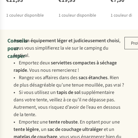
€21,95
€19,95
€7,50
1
couleur disponible
1
couleur disponible
1
couleur disp
Conseils
Avec
un équipement léger et judicieusement choisi
,
Pro
pour
vous vous simplifierez la vie sur le camping du
festival.
camper
•
Emportez deux
serviettes compactes à séchage
rapide
. Vous nous remercierez !
•
Rangez vos affaires dans des
sacs étanches
. Rien
de plus désagréable qu’une tenue mouillée, pas vrai ?
•
Si vous utilisez un
tapis de sol
supplémentaire
dans votre tente, veillez à ce qu’il ne dépasse pas.
Autrement, vous risquez d’avoir de l’eau en dessous
de la tente.
•
Emportez une
tente robuste
. En optant pour une
tente légère
, un
sac de couchage ultraléger
et un
matelas de couchage
, vous vous épargnerez bien du