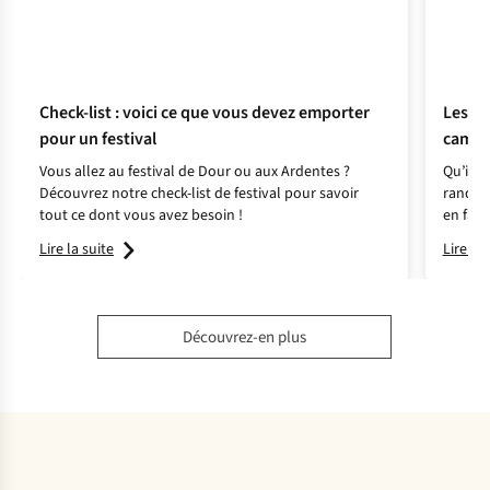
Check-list : voici ce que vous devez emporter
Les me
pour un festival
campeu
Vous allez au festival de Dour ou aux Ardentes ?
Qu’il s
Découvrez notre check-list de festival pour savoir
randon
tout ce dont vous avez besoin !
en fami
différe
Lire la suite
Lire la 
qui con
Découvrez-en plus