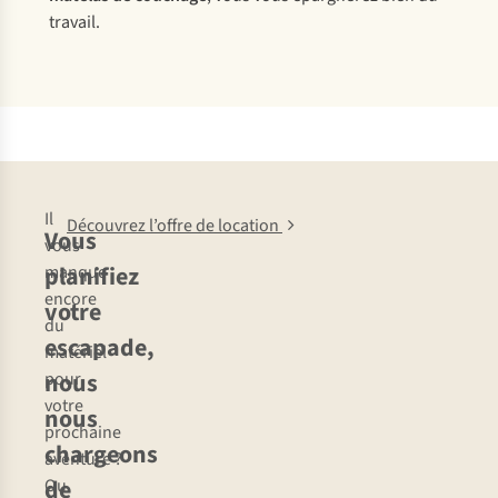
travail.
Il
Découvrez l’offre de location
Vous
vous
planifiez
manque
encore
votre
du
escapade,
matériel
nous
pour
votre
nous
prochaine
chargeons
aventure ?
de
Ou