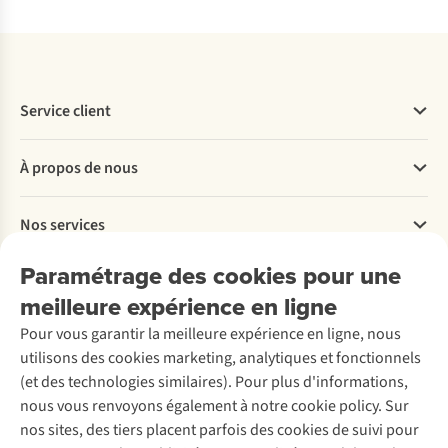
Service client
Questions fréquentes
À propos de nous
Commander
Payer
Travailler chez A.S.Adventure
Nos services
Livraison
Explore More
Retourner
Entreprise responsable
Location / Location sports d’hiver
Paramétrage des cookies pour une
Rétractation d'une commande
Découvrez
À propos d’Ayacucho
Seconde-main
meilleure expérience en ligne
Entretien & réparations
Nos magasins
Entretien de ski
A.S.Magazine
Garantie
Pour vous garantir la meilleure expérience en ligne, nous
À propos d’A.S.Adventure
Service de lavage
Explore Camp
Contactez-nous
utilisons des cookies marketing, analytiques et fonctionnels
Déclaration d'accessibilité
Entretien de chaussures
Gear Check
(et des technologies similaires). Pour plus d'informations,
Réparation de chaussures
Expertise & conseils
nous vous renvoyons également à notre cookie policy. Sur
Abonnez-vous à la newsletter
Réparation de vêtements
nos sites, des tiers placent parfois des cookies de suivi pour
Retouches