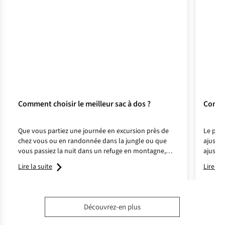
Comment choisir le meilleur sac à dos ?
Commen
Que vous partiez une journée en excursion près de
Le plus
chez vous ou en randonnée dans la jungle ou que
ajusté.
vous passiez la nuit dans un refuge en montagne,
ajuster
optez pour le bon sac à dos et bénéficiez ainsi d'un
Lire la suite
Lire la 
confort et d'un soutien suffisants.
Découvrez-en plus