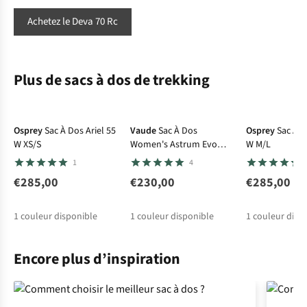
Achetez le Deva 70 Rc
Plus de sacs à dos de trekking
Osprey
Sac À Dos Ariel 55
Vaude
Sac À Dos
Osprey
Sac À D
W XS/S
Women's Astrum Evo
W M/L
55+10
1
4
€285,00
€230,00
€285,00
1
couleur disponible
1
couleur disponible
1
couleur disp
Encore plus d’inspiration