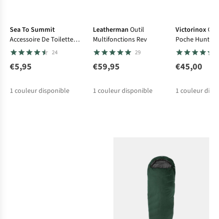
Sea To Summit
Leatherman
Outil
Victorinox
Cou
Accessoire De Toilette
Multifonctions Rev
Poche Huntsm
Wilderness Wash 100Ml /
24
29
3.3 Fl Oz Sky Blue
€5,95
€59,95
€45,00
1
couleur disponible
1
couleur disponible
1
couleur disp
Tentes