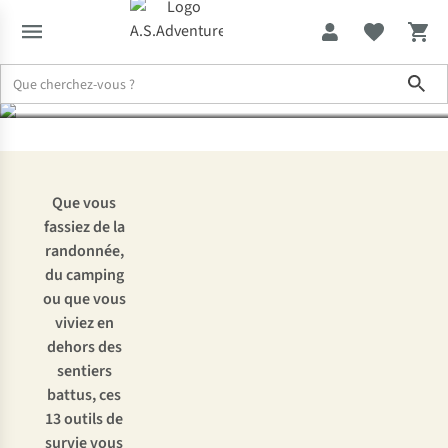
plein air
Sho
Expertise & Conseils
Le kit de survie ultime pour vos aventures en
Que vous
fassiez de la
randonnée,
du camping
ou que vous
viviez en
dehors des
sentiers
battus, ces
13 outils de
survie vous