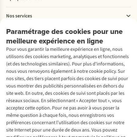
Commander
Payer
Travailler chez A.S.Adventure
Nos services
Livraison
Explore More
Retourner
Entreprise responsable
Location / Location sports d’hiver
Paramétrage des cookies pour une
Rétractation d'une commande
Découvrez
À propos d’Ayacucho
Seconde-main
meilleure expérience en ligne
Entretien & réparations
Nos magasins
Entretien de ski
A.S.Magazine
Garantie
Pour vous garantir la meilleure expérience en ligne, nous
À propos d’A.S.Adventure
Service de lavage
Explore Camp
Contactez-nous
utilisons des cookies marketing, analytiques et fonctionnels
Déclaration d'accessibilité
Entretien de chaussures
Gear Check
(et des technologies similaires). Pour plus d'informations,
Réparation de chaussures
Expertise & conseils
nous vous renvoyons également à notre cookie policy. Sur
Abonnez-vous à la newsletter
Réparation de vêtements
nos sites, des tiers placent parfois des cookies de suivi pour
Retouches
vous montrer des publicités personnalisées en dehors du
Pour les entreprises
Suivez-nous
site web. En outre, des cookies de suivi sont placés par les
réseaux sociaux. En sélectionnant « Accepter tout », vous
acceptez cette option. Pour ne pas avoir à vous poser la
même question à chaque fois, nous enregistrons vos
préférences concernant l’utilisation des cookies sur notre
site Internet pour une durée de deux ans. Vous pouvez
Mentions légales
Politique de confidentialité