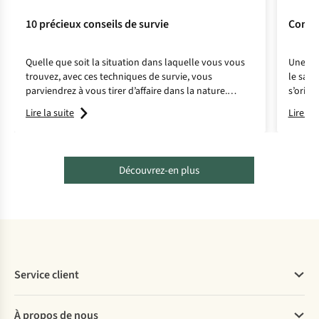
10 précieux conseils de survie
Comme
Quelle que soit la situation dans laquelle vous vous
Une car
trouvez, avec ces techniques de survie, vous
le sac 
parviendrez à vous tirer d’affaire dans la nature.
s’orien
Réveillez le Robinson qui sommeille en vous !
sur la 
Lire la suite
Lire la 
à un gu
Découvrez-en plus
Service client
Questions fréquentes
À propos de nous