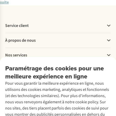
suite
Service client
Questions fréquentes
À propos de nous
Commander
Payer
Travailler chez A.S.Adventure
Nos services
Livraison
Explore More
Retourner
Entreprise responsable
Location / Location sports d’hiver
Paramétrage des cookies pour une
Rétractation d'une commande
Découvrez
À propos d’Ayacucho
Seconde-main
meilleure expérience en ligne
Entretien & réparations
Nos magasins
Entretien de ski
A.S.Magazine
Garantie
Pour vous garantir la meilleure expérience en ligne, nous
À propos d’A.S.Adventure
Service de lavage
Explore Camp
Contactez-nous
utilisons des cookies marketing, analytiques et fonctionnels
Déclaration d'accessibilité
Entretien de chaussures
Gear Check
(et des technologies similaires). Pour plus d'informations,
Réparation de chaussures
Expertise & conseils
nous vous renvoyons également à notre cookie policy. Sur
Abonnez-vous à la newsletter
Réparation de vêtements
nos sites, des tiers placent parfois des cookies de suivi pour
Retouches
vous montrer des publicités personnalisées en dehors du