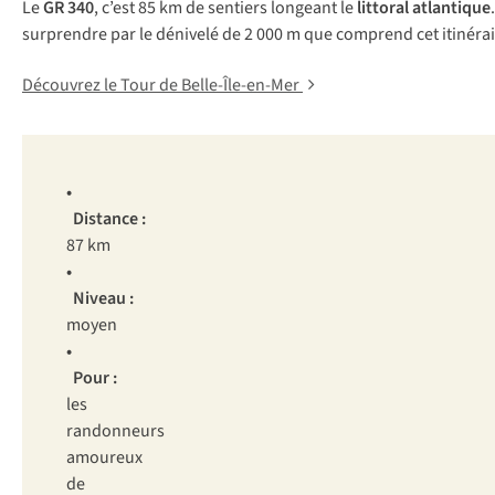
Le
GR 340
, c’est 85 km de sentiers longeant le
littoral atlantique
surprendre par le dénivelé de 2 000 m que comprend cet itinéra
Découvrez le Tour de Belle-Île-en-Mer
•
Distance :
87 km
•
Niveau :
moyen
•
Pour :
les
randonneurs
amoureux
de