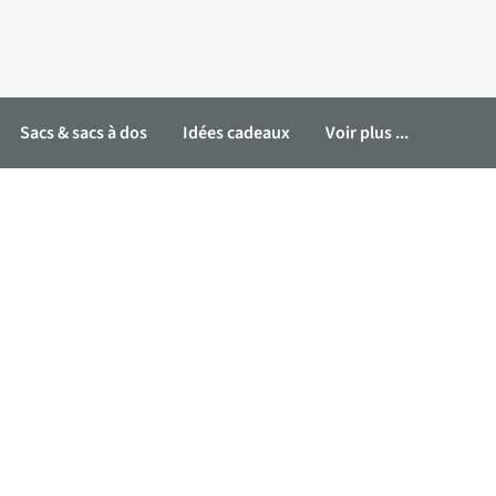
Sacs & sacs à dos
Idées cadeaux
Voir plus ...