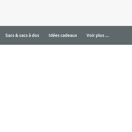
Sacs & sacs à dos
Idées cadeaux
Voir plus ...