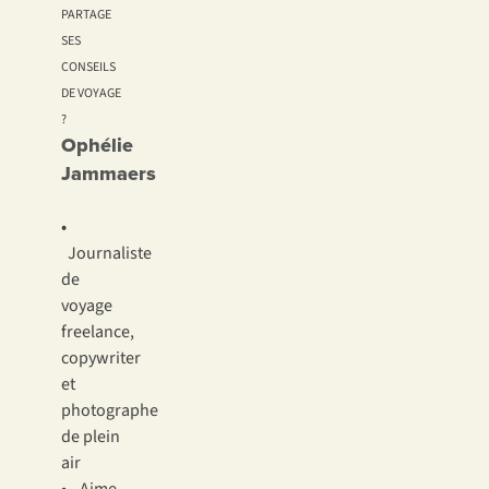
PARTAGE
SES
CONSEILS
DE VOYAGE
?
Ophélie
Jammaers
•
Journaliste
de
voyage
freelance,
copywriter
et
photographe
de plein
air