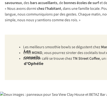
savoureux
, des
bars accueillants
, de
bonnes écoles de surf
et d
« Nous avons dormi
chez l’habitant
, dans une famille locale. P
langue, nous communiquions par des gestes. Chaque matin, nous a
simple, nous nous y sentions comme des rois. »
•
Les meilleurs smoothie bowls se dégustent chez
Mar
Les
•
Chez
MOND
, vous pourrez siroter des cocktails tout
conseils
•
Le meilleur café se trouve chez
TN Street Coffee
, un
d’Ophélie