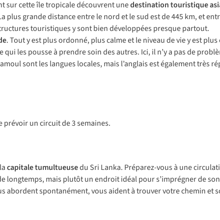
nt sur cette île tropicale découvrent une
destination touristique as
La plus grande distance entre le nord et le sud est de 445 km, et entre
astructures touristiques y sont bien développées presque partout.
de
. Tout y est plus ordonné, plus calme et le niveau de vie y est plu
ce qui les pousse à prendre soin des autres. Ici, il n’y a pas de pro
 tamoul sont les langues locales, mais l’anglais est également très r
e prévoir un circuit de 3 semaines.
 la
capitale tumultueuse
du Sri Lanka. Préparez-vous à une circulat
tarde longtemps, mais plutôt un endroit idéal pour s’imprégner de so
ous abordent spontanément, vous aident à trouver votre chemin et s