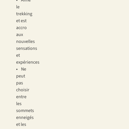
•
Aime
le
trekking
et est
accro
aux
nouvelles
sensations
et
expériences
•
Ne
peut
pas
choisir
entre
les
sommets
enneigés
et les