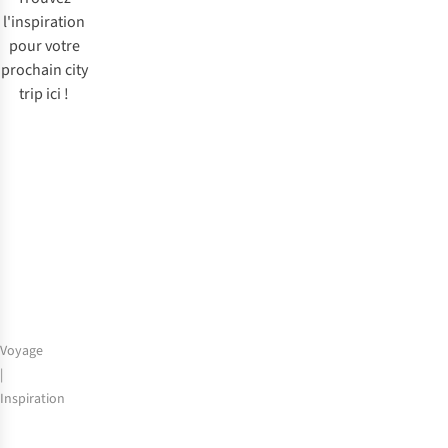
l'inspiration
pour votre
prochain city
trip ici !
Voyage
|
Inspiration
City-
trip