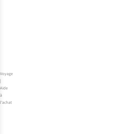
Sud
marocain
:
de
Marrakech
au
Sahara
Voyage
|
Aide
à
l'achat
Comment
choisir
le
meilleur