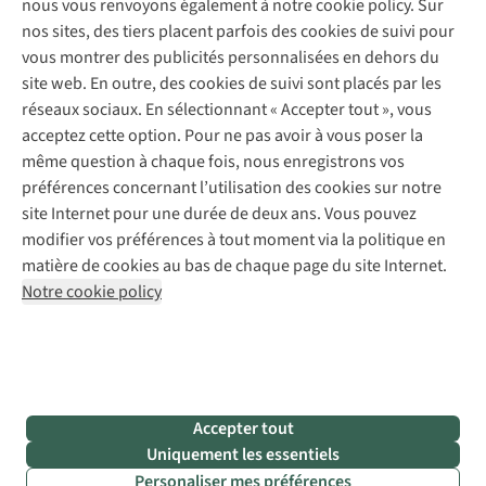
nous vous renvoyons également à notre cookie policy. Sur
Abonnez-vous à la newsletter
Réparation de vêtements
nos sites, des tiers placent parfois des cookies de suivi pour
Retouches
vous montrer des publicités personnalisées en dehors du
Pour les entreprises
Suivez-nous
site web. En outre, des cookies de suivi sont placés par les
réseaux sociaux. En sélectionnant « Accepter tout », vous
acceptez cette option. Pour ne pas avoir à vous poser la
même question à chaque fois, nous enregistrons vos
préférences concernant l’utilisation des cookies sur notre
site Internet pour une durée de deux ans. Vous pouvez
Mentions légales
Politique de confidentialité
modifier vos préférences à tout moment via la politique en
Conditions générales
Cookie Policy
matière de cookies au bas de chaque page du site Internet.
Notre cookie policy
AS Adventure Luxemburg SA,
Boulevard F.W. Raiffeisen 25,
L-2411 Luxembourg
team@asadventure.com
+32 (0)3 828 30 15
TVA LU 145.75.057
Accepter tout
Uniquement les essentiels
Personaliser mes préférences