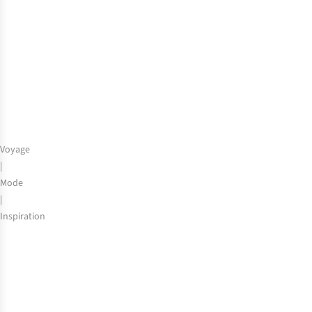
trolley
?
Voyage
|
Mode
|
Inspiration
Découvrez
Bruxelles
:
de
Dansaert