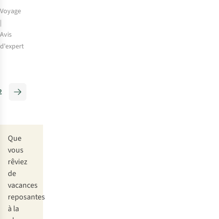
Voyage
|
Avis
d'expert
Punaises
de
lit
2
en
vacances
:
comment
Que
les
vous
reconnaître
rêviez
?
de
Infos
vacances
et
reposantes
conseils
à la
!