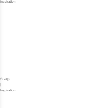
Inspiration
Séville
:
city
guide
Voyage
|
Inspiration
Circuit
dans
le