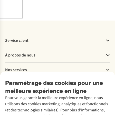
Service client
Questions fréquentes
À propos de nous
Commander
Payer
Travailler chez A.S.Adventure
Nos services
Livraison
Explore More
Retourner
Entreprise responsable
Location / Location sports d’hiver
Paramétrage des cookies pour une
Rétractation d'une commande
Découvrez
À propos d’Ayacucho
Seconde-main
meilleure expérience en ligne
Entretien & réparations
Nos magasins
Entretien de ski
A.S.Magazine
Garantie
Pour vous garantir la meilleure expérience en ligne, nous
À propos d’A.S.Adventure
Service de lavage
Explore Camp
Contactez-nous
utilisons des cookies marketing, analytiques et fonctionnels
Déclaration d'accessibilité
Entretien de chaussures
Gear Check
(et des technologies similaires). Pour plus d'informations,
Réparation de chaussures
Expertise & conseils