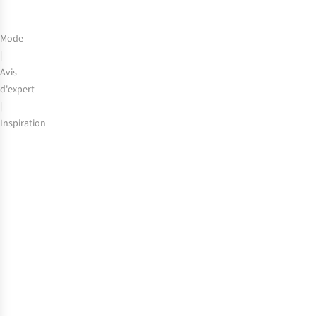
Mode
|
Avis
d'expert
|
Inspiration
Voyagez
léger
:
une
robe,
une
multitude
de
styles