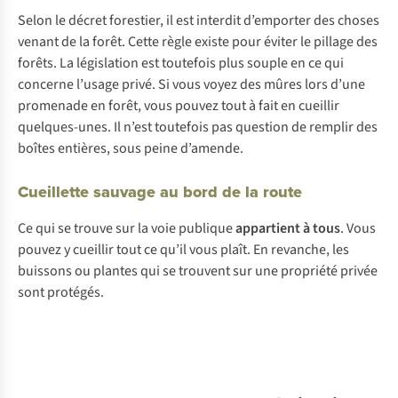
Selon le décret forestier, il est interdit d’emporter des choses
venant de la forêt. Cette règle existe pour éviter le pillage des
forêts. La législation est toutefois plus souple en ce qui
concerne l’usage privé. Si vous voyez des mûres lors d’une
promenade en forêt, vous pouvez tout à fait en cueillir
quelques-unes. Il n’est toutefois pas question de remplir des
boîtes entières, sous peine d’amende.
Cueillette sauvage au bord de la route
Ce
q
ui
se
tr
ouve
s
ur
la
v
oie
pu
blique
app
artient
à
t
ous
.
V
ous
po
uvez
y
cu
eillir
t
out
ce
q
u’il
v
ous
pl
aît.
En
rev
anche,
l
es
bu
issons
ou
pl
antes
q
ui
se
tr
ouvent
s
ur
u
ne
pro
priété
pr
ivée
s
ont
pro
tégés.