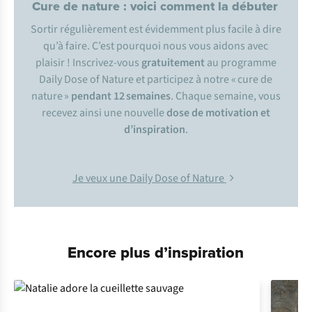
fo
rêt,
sa
uvages
Cure de nature : voici comment la débuter
faire
d
ouce
mû
res…
»
à
po
ussent
de
et
Sortir régulièrement est évidemment plus facile à dire
pro
ximité
s
ur
la
su
crée.
»
qu’à faire. C’est pourquoi nous vous aidons avec
d’
autres
un
confiture
plaisir ! Inscrivez-vous
gratuitement
au programme
ar
bres.
ar
buste
ou
Daily Dose of Nature et participez à notre « cure de
•
a
ux
mariner
nature »
pendant 12 semaines
. Chaque semaine, vous
Q
uand
:
pe
tites
les
recevez ainsi une nouvelle
dose de motivation et
en
fe
uilles
boutons
d’inspiration
.
fé
vrier
ve
rtes
floraux
et
q
ui
avec
m
ars
me
sure
du
Je veux une Daily Dose of Nature
•
en
viron
vinaigre,
Pré
paration
:
«
Fa
ites
2 m
comme
bo
uillir
de
des
l
es
h
aut
câpres.
Encore plus d’inspiration
j
ets
et
Les
pe
ndant
po
ssède
fleurs
en
viron
d
es
colorées
5
mi
nutes.
I
ls
ép
ines.
décorent