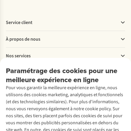
fo
rêt.
Les
•
feuilles
Q
uand
:
de
Service client
en
pissenlit
ju
illet
sont
Questions fréquentes
À propos de nous
•
également
Commander
Pré
paration
:
comestibles.
Payer
Travailler chez A.S.Adventure
«
Fai
tes-
Elles
Nos services
Livraison
Explore More
en
ont
Retourner
Entreprise responsable
Location / Location sports d’hiver
Paramétrage des cookies pour une
de
un
Rétractation d'une commande
Découvrez
À propos d’Ayacucho
Seconde-main
la
goût
meilleure expérience en ligne
Entretien & réparations
Nos magasins
Entretien de ski
con
fiture,
amer,
A.S.Magazine
Garantie
Pour vous garantir la meilleure expérience en ligne, nous
À propos d’A.S.Adventure
Service de lavage
util
isez-
mais
Explore Camp
Contactez-nous
utilisons des cookies marketing, analytiques et fonctionnels
Déclaration d'accessibilité
les
Entretien de chaussures
sont
Gear Check
(et des technologies similaires). Pour plus d'informations,
d
ans
Réparation de chaussures
très
Expertise & conseils
nous vous renvoyons également à notre cookie policy. Sur
Abonnez-vous à la newsletter
v
os
bonnes
Réparation de vêtements
nos sites, des tiers placent parfois des cookies de suivi pour
bo
issons
pour
Retouches
vous montrer des publicités personnalisées en dehors du
ou
la
Pour les entreprises
Suivez-nous
site web. En outre, des cookies de suivi sont placés par les