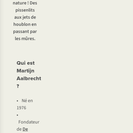
nature ! Des
pissenlits
aux jets de
houblon en
passant par
les mûres.
Qui est
Martijn
Aalbrecht
?
•
Né en
1976
•
Fondateur
de
De