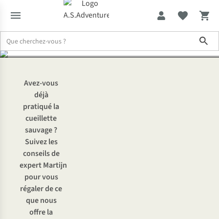
comestibles ?
Sho
Expertise & Conseils
Savez-vous ce qu’est la cueillette sauvage ?
Avez-vous
déjà
pratiqué la
cueillette
sauvage ?
Suivez les
conseils de
expert Martijn
pour vous
régaler de ce
que nous
offre la