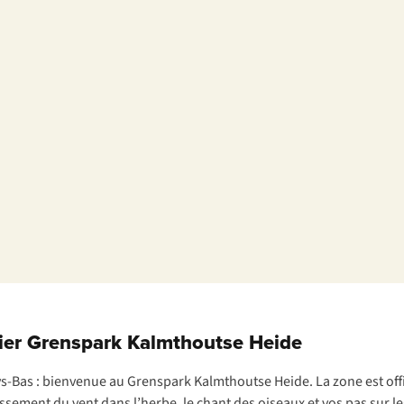
alier Grenspark Kalmthoutse Heide
es Pays-Bas : bienvenue au Grenspark Kalmthoutse Heide. La zone est
sement du vent dans l’herbe, le chant des oiseaux et vos pas sur les