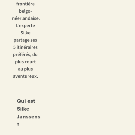
frontière
belgo-
néerlandaise.
L’experte
Silke
partage ses
5 itinéraires
préférés, du
plus court
au plus
aventureux.
Qui est
Silke
Janssens
?