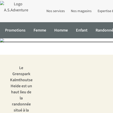
Nos services
Nos magasins
Expertise 
Grenspark Kalmt
Promotions
Femme
Homme
Enfant
Randonn
Accueil
Expertise & Conseils
Grenspark Kalmthoutse Heide : les
Le
Grenspark
Kalmthoutse
Heide est un
haut lieu de
la
randonnée
situé à la