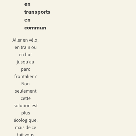
en
transports
en
commun
Aller en vélo,
en train ou
en bus
jusqu’au
parc
frontalier ?
Non
seulement
cette
solution est
plus
écologique,
mais de ce
fait vous