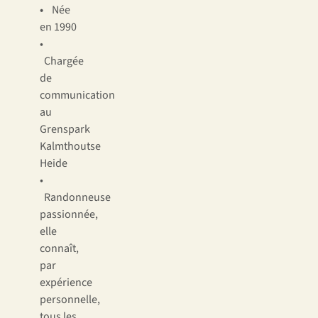
•
Née
en 1990
•
Chargée
de
communication
au
Grenspark
Kalmthoutse
Heide
•
Randonneuse
passionnée,
elle
connaît,
par
expérience
personnelle,
tous les