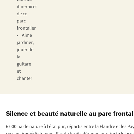
itinéraires
de ce
parc
frontalier
• Aime
jardiner,
jouer de
la
guitare
et
chanter
Silence et beauté naturelle au parc front
6 000 ha de nature à l’état pur, répartis entre la Flandre et l
ressent immédiatement. Pas de bruits dérangeants, juste le bruis