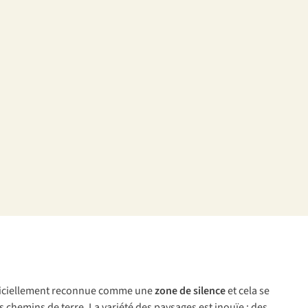
 officiellement reconnue comme une
zone de silence
et cela se
 chemins de terre. La variété des paysages est inouïe : des