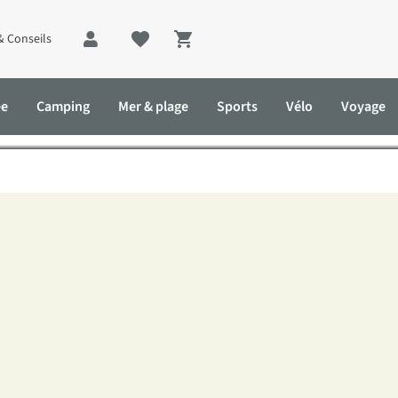
& Conseils
Shopping cart
houtse Heide : les 5 plus b
ée
Camping
Mer & plage
Sports
Vélo
Voyage
 5 plus belles randonnées