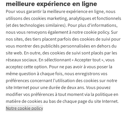
meilleure expérience en ligne
Entretien & réparations
Nos magasins
Entretien de ski
A.S.Magazine
Garantie
Pour vous garantir la meilleure expérience en ligne, nous
À propos d’A.S.Adventure
Service de lavage
Explore Camp
Contactez-nous
utilisons des cookies marketing, analytiques et fonctionnels
Déclaration d'accessibilité
Entretien de chaussures
Gear Check
(et des technologies similaires). Pour plus d'informations,
Réparation de chaussures
Expertise & conseils
nous vous renvoyons également à notre cookie policy. Sur
Abonnez-vous à la newsletter
Réparation de vêtements
nos sites, des tiers placent parfois des cookies de suivi pour
Retouches
vous montrer des publicités personnalisées en dehors du
Pour les entreprises
Suivez-nous
site web. En outre, des cookies de suivi sont placés par les
réseaux sociaux. En sélectionnant « Accepter tout », vous
acceptez cette option. Pour ne pas avoir à vous poser la
même question à chaque fois, nous enregistrons vos
préférences concernant l’utilisation des cookies sur notre
site Internet pour une durée de deux ans. Vous pouvez
Mentions légales
Politique de confidentialité
modifier vos préférences à tout moment via la politique en
Conditions générales
Cookie Policy
matière de cookies au bas de chaque page du site Internet.
Notre cookie policy
AS Adventure Luxemburg SA,
Boulevard F.W. Raiffeisen 25,
L-2411 Luxembourg
team@asadventure.com
+32 (0)3 828 30 15