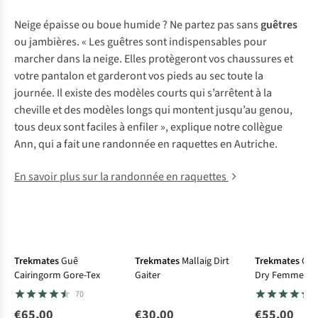
Neige épaisse ou boue humide ? Ne partez pas sans
guêtres
ou jambières. « Les guêtres sont indispensables pour
marcher dans la neige. Elles protègeront vos chaussures et
votre pantalon et garderont vos pieds au sec toute la
journée. Il existe des modèles courts qui s’arrêtent à la
cheville et des modèles longs qui montent jusqu’au genou,
tous deux sont faciles à enfiler », explique notre collègue
Ann, qui a fait une randonnée en raquettes en Autriche.
En savoir plus sur la randonnée en raquettes
Gore-Tex
Trekmates
Guê
Trekmates
Mallaig Dirt
Trekmates
Guê
Cairingorm Gore-Tex
Gaiter
Dry Femme
70
€65,00
€30,00
€55,00