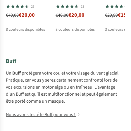
23
23
€20,00
€20,00
€15,
€40,00
€40,00
€29,99
8
couleurs disponibles
8
couleurs disponibles
3
couleurs dis
%
%
%
%
%
Buff
Un
Buff
protègera votre cou et votre visage du vent glacial.
Pratique, car vous y serez certainement confronté lors de
vos excursions en motoneige ou en traîneau. L’avantage
d’un Buff est qu’il est multifonctionnel et peut également
être porté comme un masque.
Nous avons testé le Buff pour vous !