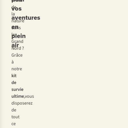
celles
vos
de
la
aventures
nature
en
dans
plein
le
Grand
air
Nord ?
Grâce
à
notre
kit
de
survie
ultime
,vous
disposerez
de
tout
ce