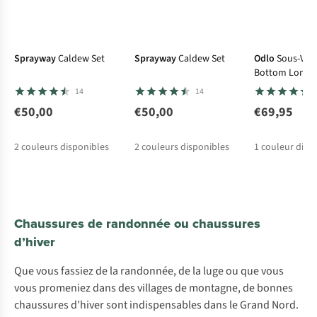
Sprayway
Caldew Set
Sprayway
Caldew Set
Odlo
Sous-Vêt
Bottom Long
Performance L
14
14
€50,00
€50,00
€69,95
2
couleurs disponibles
2
couleurs disponibles
1
couleur disp
Chaussures de randonnée ou chaussures
d’hiver
Que vous fassiez de la randonnée, de la luge ou que vous
vous promeniez dans des villages de montagne, de bonnes
chaussures d’hiver sont indispensables dans le Grand Nord.