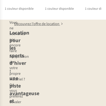
1
couleur disponible
1
couleur disponible
1
couleur disp
Vous
Découvrez l’offre de location
ne
Location
souhaitez
pour
pas
encore
les
faire
sports
l’acquisition
d’hiver
de
votre
:
propre
une
matériel ?
piste
Ou
vous
avantageuse
préférez
et
dévaler