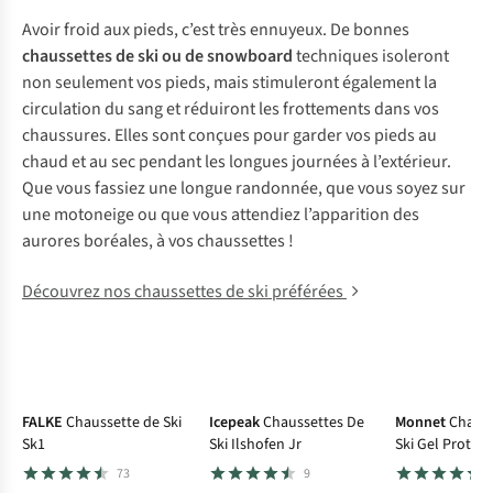
Avoir froid aux pieds, c’est très ennuyeux. De bonnes
chaussettes de ski ou de snowboard
techniques isoleront
non seulement vos pieds, mais stimuleront également la
circulation du sang et réduiront les frottements dans vos
chaussures. Elles sont conçues pour garder vos pieds au
chaud et au sec pendant les longues journées à l’extérieur.
Que vous fassiez une longue randonnée, que vous soyez sur
une motoneige ou que vous attendiez l’apparition des
aurores boréales, à vos chaussettes !
Découvrez nos chaussettes de ski préférées
FALKE
Chaussette de Ski
Icepeak
Chaussettes De
Monnet
Chauss
Sk1
Ski Ilshofen Jr
Ski Gel Protec 
73
9