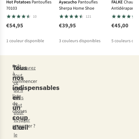
Hot Potatoes
Pantoufles
Ayacucho
Pantoufles
FALKE
Chausse
70103
Sherpa Home Shoe
Antidérapante
10
121
€54,95
€39,95
€45,00
1
couleur disponible
3
couleurs disponibles
5
couleurs dis
%
%
%
Tous
Prêt
Découvrez
à
tout
nos
commencer
ce
indispensables
votre
qu’il
en
liste
vous
de
faut
un
choses
pour
coup
à
voyager
d’œil
emporter ?
dans
le