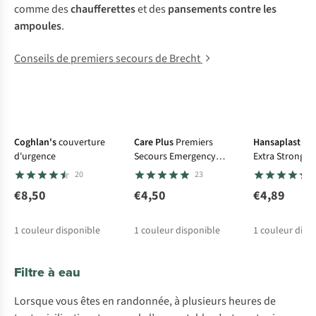
comme des
chaufferettes
et des
pansements contre les
ampoules
.
Conseils de premiers secours de Brecht
Coghlan's
couverture
Care Plus
Premiers
Hansaplast
Pa
d'urgence
Secours Emergency
Extra Strong W
Blanket
20
23
€8,50
€4,50
€4,89
1
couleur disponible
1
couleur disponible
1
couleur disp
Filtre à eau
Lorsque vous êtes en randonnée, à plusieurs heures de