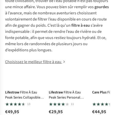
toute civilisation, trouver de l’eau potable n’est pas toujours
une mince affaire. Vous pouvez bien sûr remplir vos
gourdes
à l’avance, mais de nombreux aventuriers choisissent
volontairement de filtrer l’eau disponible en cours de route
afin de gagner du poids. C’est là qu’un
filtre à eau
s’avère
indispensable : il permet de rendre l’eau de rivière ou de
fonte potable, afin que vous restiez toujours hydraté. Et ce,
même lors de randonnées de plusieurs jours ou
d’expéditions plus longues.
Choisissez le meilleur filtre à eau
Le choix A.S.Adventure
Lifestraw
Filtre À Eau
Lifestraw
Filtre À Eau
Care Plus
Filtr
Peak Series Collapsible
Peak Series Personal
Squeeze Bottle 1L
Water Filter Straw
13
11
Mountain
€49,95
€29,95
€44,95