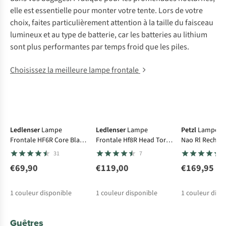
elle est essentielle pour monter votre tente. Lors de votre
choix, faites particulièrement attention à la taille du faisceau
lumineux et au type de batterie, car les batteries au lithium
sont plus performantes par temps froid que les piles.
Choisissez la meilleure lampe frontale
Avis d'experts
Ledlenser
Lampe
Ledlenser
Lampe
Petzl
Lampe Fr
Frontale HF6R Core Black
Frontale Hf8R Head Torch
Nao Rl Rechar
800L
1600L
1500L
31
7
€69,90
€119,00
€169,95
1
couleur disponible
1
couleur disponible
1
couleur disp
Guêtres