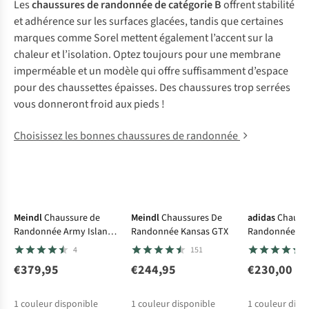
Les
chaussures de randonnée de catégorie B
offrent stabilité
et adhérence sur les surfaces glacées, tandis que certaines
marques comme Sorel mettent également l’accent sur la
chaleur et l’isolation. Optez toujours pour une membrane
imperméable et un modèle qui offre suffisamment d’espace
pour des chaussettes épaisses. Des chaussures trop serrées
vous donneront froid aux pieds !
Choisissez les bonnes chaussures de randonnée
Gore-Tex
Meindl
Chaussure de
Meindl
Chaussures De
adidas
Chauss
Randonnée Army Island
Randonnée Kansas GTX
Randonnée Gsg
Pro
4
151
€379,95
€244,95
€230,00
1
couleur disponible
1
couleur disponible
1
couleur disp