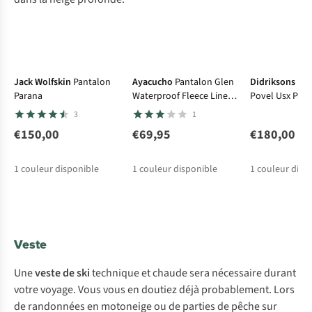
Avis d'experts
Jack Wolfskin
Pantalon
Ayacucho
Pantalon Glen
Didriksons 19
Parana
Waterproof Fleece Lined
Povel Usx Pant
Trousers M
3
1
€150,00
€69,95
€180,00
1
couleur disponible
1
couleur disponible
1
couleur disp
Veste
Une
veste de ski
technique et chaude sera nécessaire durant
votre voyage. Vous vous en doutiez déjà probablement. Lors
de randonnées en motoneige ou de parties de pêche sur