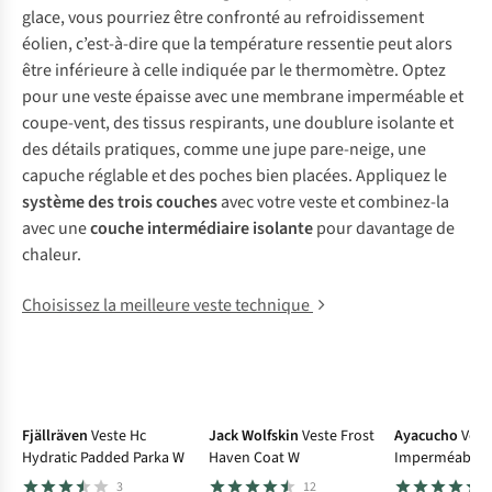
glace, vous pourriez être confronté au refroidissement
éolien, c’est-à-dire que la température ressentie peut alors
être inférieure à celle indiquée par le thermomètre. Optez
pour une veste épaisse avec une membrane imperméable et
coupe-vent, des tissus respirants, une doublure isolante et
des détails pratiques, comme une jupe pare-neige, une
capuche réglable et des poches bien placées. Appliquez le
système des trois couches
avec votre veste et combinez-la
avec une
couche intermédiaire isolante
pour davantage de
chaleur.
Choisissez la meilleure veste technique
Fjällräven
Veste Hc
Jack Wolfskin
Veste Frost
Ayacucho
Vest
Hydratic Padded Parka W
Haven Coat W
Imperméable H
Winter Parka 
3
12