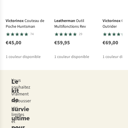
Victorinox
Couteau de
Leatherman
Outil
Victorinox
Cou
Poche Huntsman
Multifonctions Rev
Outrider
74
29
€45,00
€59,95
€69,00
1
couleur disponible
1
couleur disponible
1
couleur disp
Le
Vous
souhaitez
kit
vraiment
de
repousser
survie
vos
limites
ultime
et
pour