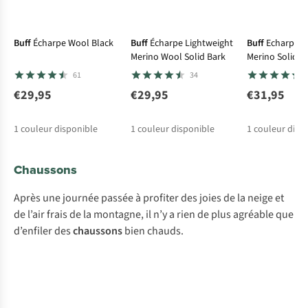
Buff
Écharpe Wool Black
Buff
Écharpe Lightweight
Buff
Echarpe M
Merino Wool Solid Bark
Merino Solid B
61
34
€29,95
€29,95
€31,95
1
couleur disponible
1
couleur disponible
1
couleur disp
Chaussons
Après une journée passée à profiter des joies de la neige et
de l’air frais de la montagne, il n’y a rien de plus agréable que
d’enfiler des
chaussons
bien chauds.