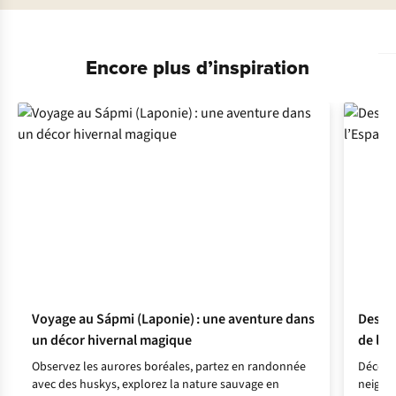
Encore plus d’inspiration
Voyage au Sápmi (Laponie) : une aventure dans
Destin
un décor hivernal magique
de l’E
Observez les aurores boréales, partez en randonnée
Découvr
avec des huskys, explorez la nature sauvage en
neige o