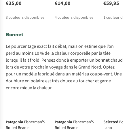
€35,00
€14,00
€59,95
3
couleurs disponibles
4
couleurs disponibles
1
couleur disp
Bonnet
Le pourcentage exact fait débat, mais on estime que l’on
perd au moins 10 % de la chaleur corporelle par la tête
lorsqu’il fait froid. Pensez donc à emporter un
bonnet
chaud
lors de votre prochain voyage dans le Grand Nord. Optez
pour un modèle fabriqué dans un matériau coupe-vent. Une
doublure en polaire est très douce au toucher et garde
encore mieux la chaleur.
-50%
-50%
-50%
Patagonia
Fisherman'S
Patagonia
Fisherman'S
Selected
Bonne
Rolled Beanie
Rolled Beanie
Lano