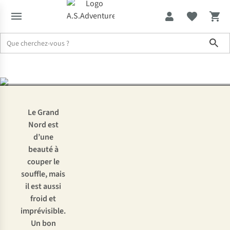
ou au Canada : nos
Sho
indispensables
Expertise & Conseils
Partir à l’aventure en Laponie, au Groenlan
Le Grand
Nord est
d’une
beauté à
couper le
souffle, mais
il est aussi
froid et
imprévisible.
Un bon