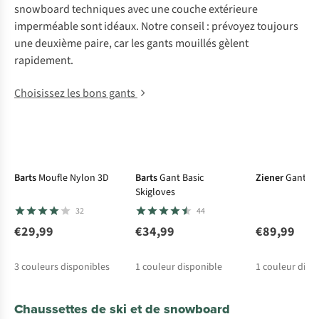
snowboard techniques avec une couche extérieure
imperméable sont idéaux. Notre conseil : prévoyez toujours
une deuxième paire, car les gants mouillés gèlent
rapidement.
Choisissez les bons gants
Barts
Moufle Nylon 3D
Barts
Gant Basic
Ziener
Gants 
Skigloves
32
44
€29,99
€34,99
€89,99
3
couleurs disponibles
1
couleur disponible
1
couleur disp
Chaussettes de ski et de snowboard