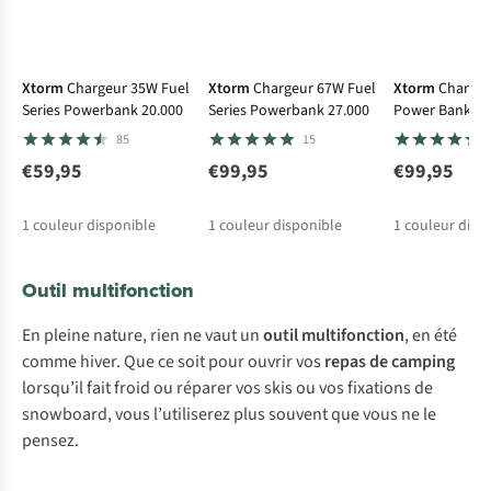
Avis d'experts
Avis d'expert
Xtorm
Chargeur 35W Fuel
Xtorm
Chargeur 67W Fuel
Xtorm
Charge
Series Powerbank 20.000
Series Powerbank 27.000
Power Bank 20
85
15
€59,95
€99,95
€99,95
1
couleur disponible
1
couleur disponible
1
couleur disp
Outil multifonction
En pleine nature, rien ne vaut un
outil multifonction
, en été
comme hiver. Que ce soit pour ouvrir vos
repas de camping
lorsqu’il fait froid ou réparer vos skis ou vos fixations de
snowboard, vous l’utiliserez plus souvent que vous ne le
pensez.