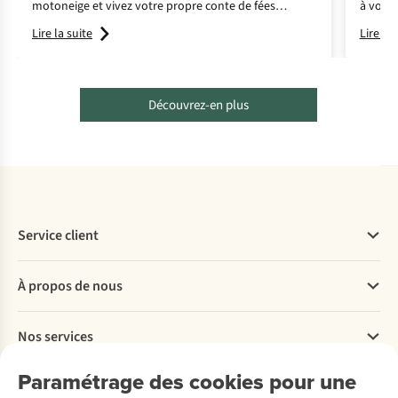
motoneige et vivez votre propre conte de fées
à vous 
hivernal dans le Grand Nord.
Lire la suite
Lire la 
Découvrez-en plus
Service client
Questions fréquentes
À propos de nous
Commander
Payer
Travailler chez A.S.Adventure
Nos services
Livraison
Explore More
Retourner
Entreprise responsable
Location / Location sports d’hiver
Paramétrage des cookies pour une
Rétractation d'une commande
Découvrez
À propos d’Ayacucho
Seconde-main