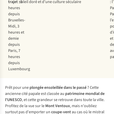
trajet
: 5
soleil doré et d’une culture séculaire
: 
heures
Pa
depuis
Pa
Bruxelles-
l’
Midi, 3
po
heures et
d’
demie
et
depuis
de
Paris, 7
av
heures
p
depuis
Luxembourg
Prêt pour une
plongée ensoleillée dans le passé
? Cette
ancienne cité papale est classée au
patrimoine mondial de
l'UNESCO
, et cette grandeur se retrouve dans toute la ville.
Profitez de la vue sur le
Mont Ventoux
, mais n'oubliez
surtout pas d'emporter un
coupe-vent
au cas où le mistral