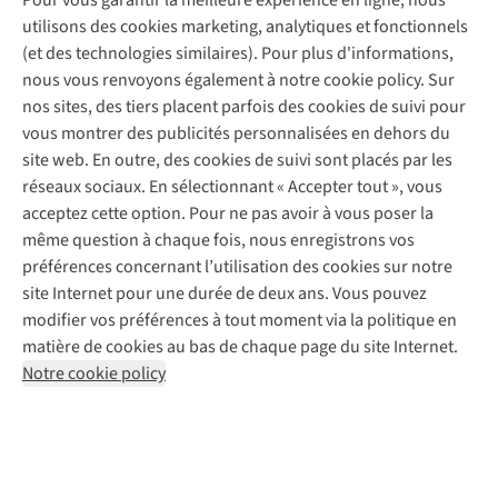
Pour vous garantir la meilleure expérience en ligne, nous
Service de lavage
Explore Camp
Contactez-nous
utilisons des cookies marketing, analytiques et fonctionnels
Déclaration d'accessibilité
Entretien de chaussures
Gear Check
(et des technologies similaires). Pour plus d'informations,
Réparation de chaussures
Expertise & conseils
nous vous renvoyons également à notre cookie policy. Sur
Abonnez-vous à la newsletter
Réparation de vêtements
nos sites, des tiers placent parfois des cookies de suivi pour
Retouches
vous montrer des publicités personnalisées en dehors du
Pour les entreprises
Suivez-nous
site web. En outre, des cookies de suivi sont placés par les
réseaux sociaux. En sélectionnant « Accepter tout », vous
acceptez cette option. Pour ne pas avoir à vous poser la
même question à chaque fois, nous enregistrons vos
préférences concernant l’utilisation des cookies sur notre
site Internet pour une durée de deux ans. Vous pouvez
Mentions légales
Politique de confidentialité
modifier vos préférences à tout moment via la politique en
Conditions générales
Cookie Policy
matière de cookies au bas de chaque page du site Internet.
Notre cookie policy
AS Adventure Luxemburg SA,
Boulevard F.W. Raiffeisen 25,
L-2411 Luxembourg
team@asadventure.com
+32 (0)3 828 30 15
TVA LU 145.75.057