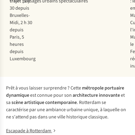
trajet
: 1 h
paysages urbains spectaculaires
: l
30 depuis
e
Bruxelles-
Ma
Midi, 2 h 30
Cu
depuis
l'
Paris, 5
Ma
heures
le
depuis
Fe
Luxembourg
r
in
Prêt à vous laisser surprendre ? Cette
métropole portuaire
dynamique
est connue pour son
architecture innovante
et
sa
scène artistique contemporaine
. Rotterdam se
caractérise par une ambiance urbaine unique, à laquelle on
ne s'attend pas dans une ville historique classique.
Escapade à Rotterdam