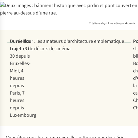
© tetiana shyshkina - © ugur akdemir
Durée du
Pour :
les amateurs d'architecture emblématique
Po
trajet :
et de décors de cinéma
3 h
:
l
30 depuis
bi
Bruxelles-
Bo
Midi, 4
ch
heures
d'
depuis
la
Paris, 7
ca
heures
Ch
depuis
C
Luxembourg
Vous êtes sous le charme des villes pittoresques des séries