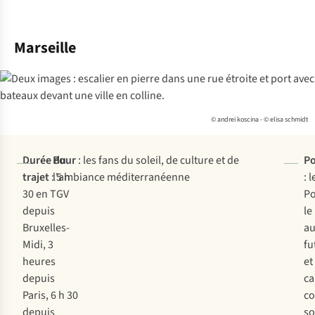
Marseille
© andrei koscina - © elisa schmidt
Durée du
Pour
: les fans du soleil, de culture et de
Po
trajet
: 5 h
l'ambiance méditerranéenne
: 
30 en TGV
Po
depuis
l
Bruxelles-
au
Midi, 3
fu
heures
et
depuis
ca
Paris, 6 h 30
co
depuis
so