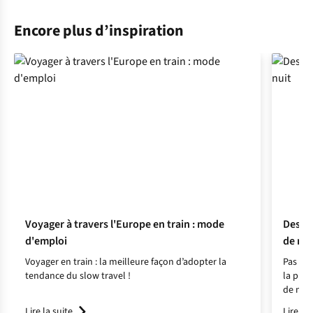
Encore plus d’inspiration
Voyager à travers l'Europe en train : mode
Destin
d'emploi
de nui
Voyager en train : la meilleure façon d’adopter la
Pas bes
tendance du slow travel !
la plac
de nomb
Lire la suite
Lire la 