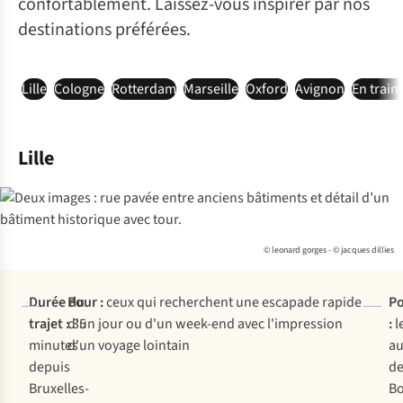
confortablement. Laissez-vous inspirer par nos
destinations préférées.
Lille
Cologne
Rotterdam
Marseille
Oxford
Avignon
En train
Lille
© leonard gorges - © jacques dillies
Durée du
Pour :
ceux qui recherchent une escapade rapide
Po
trajet :
d'un jour ou d'un week-end avec l'impression
35
:
l
minutes
d'un voyage lointain
au
depuis
de
Bruxelles-
Bo