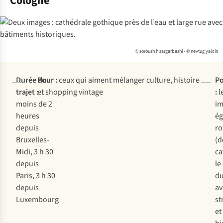
Cologne
© soroush h zargarbashi - © nevtug yalcin
Durée du
Pour :
ceux qui aiment mélanger culture, histoire
Po
trajet :
et shopping vintage
:
l
moins de 2
im
heures
ég
depuis
r
Bruxelles-
(d
Midi, 3 h 30
ca
depuis
le
Paris, 3 h 30
du
depuis
av
Luxembourg
st
et