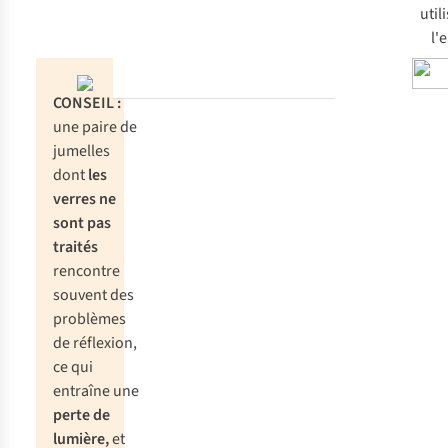
util
l'
CONSEIL :
une paire de
jumelles
dont
les
verres ne
sont pas
traités
rencontre
souvent des
problèmes
de réflexion,
ce qui
entraîne une
perte de
lumière,
et