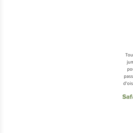
Tou
ju
po
pas
d'oi
Saf