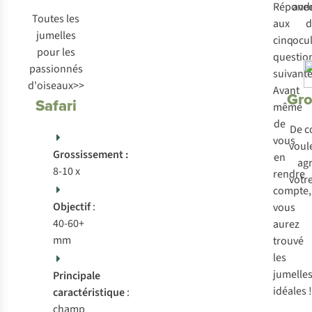
Répond
ave
Toutes les
aux
d
jumelles
cinq
ocul
pour les
questio
passionnés
suivante
d'oiseaux>>
Avant
Gro
Safari
même
de
De c
vous
voul
Grossissement :
en
ag
8-10 x
rendre
votre
compte,
Objectif
:
vous
40-60+
aurez
mm
trouvé
les
jumelle
Principale
idéales !
caractéristique
:
champ