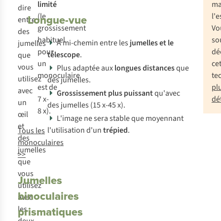
limité
ma
dire
(le
l'e
Longue-vue
entre
grossissement
Vo
des
habituel
so
À mi-chemin entre les
jumelles et le
jumelles
pour
dé
télescope
.
que
un
ce
vous
Plus adaptée aux
longues distances
que
monoculaire
te
utilisez
des jumelles.
est de
pl
avec
Grossissement plus puissant
qu'avec
7 x-
dét
un
des jumelles (15 x-45 x).
8 x).
œil
L'image ne sera stable que moyennant
et
l'utilisation d'un
trépied
.
Tous les
des
monoculaires
jumelles
>>
que
vous
Jumelles
utilisez
binoculaires
avec
les
prismatiques