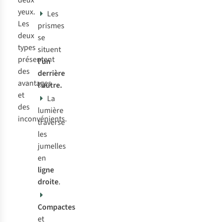
deux
yeux.
Les
Les
prismes
deux
se
types
situent
présentent
l'un
des
derrière
avantages
l'autre.
et
La
des
lumière
inconvénients.
traverse
les
jumelles
en
ligne
droite
.
Compactes
et