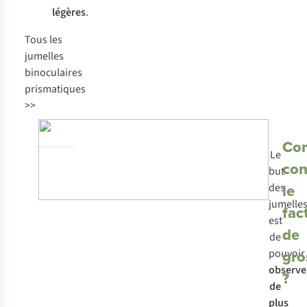
légères
.
Tous les
jumelles
binoculaires
prismatiques
>>
Co
Le
con
but
le
des
jumelle
fac
est
de
de
gro
pouvoir
observe
?
de
plus