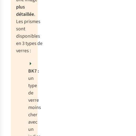
plus
détaillée
.
Les prismes
sont
disponibles
en 3 types de
verres :
BK7 :
un
type
de
verre
moins
cher
avec
un