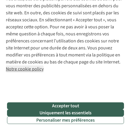
Que
Pour
vous montrer des publicités personnalisées en dehors du
devez-
obtenir
site web. En outre, des cookies de suivi sont placés par les
vous
une
réseaux sociaux. En sélectionnant « Accepter tout », vous
image
acceptez cette option. Pour ne pas avoir à vous poser la
savoir
nette
,
même question à chaque fois, nous enregistrons vos
sur
vous
préférences concernant l’utilisation des cookies sur notre
l'objectif
avez
site Internet pour une durée de deux ans. Vous pouvez
besoin
modifier vos préférences à tout moment via la politique en
?
d'un
matière de cookies au bas de chaque page du site Internet.
apport
Notre cookie policy
Sur
suffisant
les
de
jumelles,
lumière
.
vous
Si
pouvez
vous
Accepter tout
toujours
voulez
Uniquement les essentiels
lire
savoir
Personaliser mes préférences
deux
dans
chiffres
,