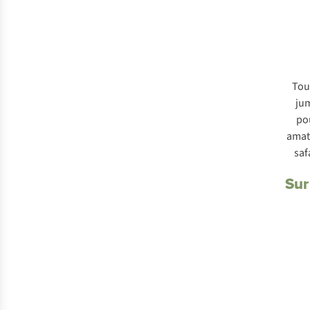
Tou
ju
po
amat
saf
Sur