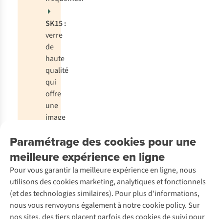
SK15 :
verre
de
haute
qualité
qui
offre
une
image
très
Paramétrage des cookies pour une
claire
et un
meilleure expérience en ligne
contraste
Pour vous garantir la meilleure expérience en ligne, nous
élevé.
utilisons des cookies marketing, analytiques et fonctionnels
(et des technologies similaires). Pour plus d'informations,
nous vous renvoyons également à notre cookie policy. Sur
nos sites, des tiers placent parfois des cookies de suivi pour