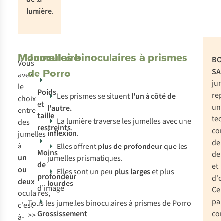
lumière
.
Monoculaire
Jumelles binoculaires à prismes
BO
Vous
de Porro
SA
avez
ju
le
Poids
re
Les prismes se situent
l'un à côté de
choix
et
un
l'autre.
entre
taille
te
La lumière traverse les jumelles avec une
des
restreints
.
co
inflexion
.
jumelles
de 
à
Elles offrent
plus de profondeur
que les
Moins
de
un
jumelles prismatiques.
de
et
ou
Elles sont un peu
plus larges
et plus
profondeur
d'o
deux
lourdes
.
d’image
Ce
oculaires,
pa
Tous les jumelles binoculaires à prismes de Porro
c'est-
Grossissement
co
>>
à-