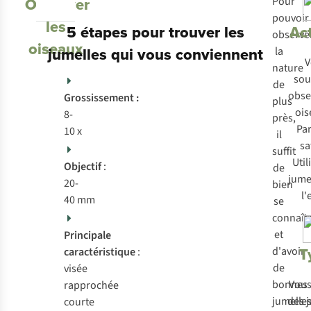
Observer
Pour
pouvoir
les
5 étapes pour trouver les
Act
observe
oiseaux
jumelles qui vous conviennent
la
V
nature
sou
de
obse
Grossissement :
plus
ois
8-
près,
Par
10 x
il
sa
suffit
Util
Objectif
:
de
jume
20-
bien
l'
40 mm
se
connaît
et
Principale
T
d'avoir
caractéristique
:
de
visée
bonnes
Vous
rapprochée
jumelles
des 
courte