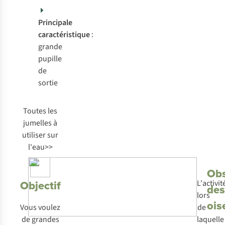
Principale
caractéristique
:
grande
pupille
de
sortie
Toutes les
jumelles à
utiliser sur
l'eau>>
Obs
Objectif
L'activit
des
lors
ois
Vous voulez
de
de grandes
laquelle