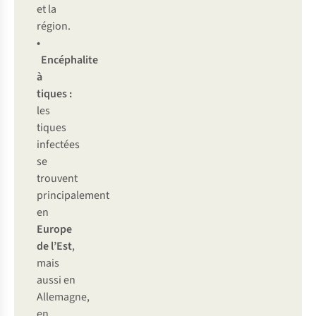
et la
région.
•
Encéphalite
à
tiques :
les
tiques
infectées
se
trouvent
principalement
en
Europe
de l’Est
,
mais
aussi en
Allemagne,
en