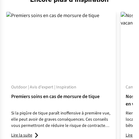
Outdoor | Avis d'expert | Inspiration
Camping
Premiers soins en cas de morsure de tique
Nos co
en va
Si la piqûre de tique paraît inoffensive à première vue,
Rien de
elle peut avoir de graves conséquences. Ces conseils
locales
vous permettront de réduire le risque de contracter
bêtes 
la maladie de Lyme.
quelque
Lire la suite
Lire la 