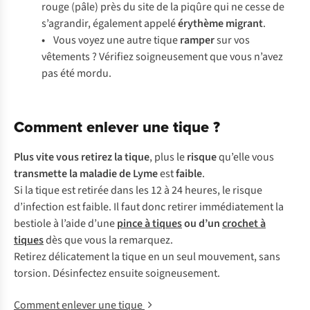
rouge (pâle) près du site de la piqûre qui ne cesse de
s’agrandir, également appelé
érythème migrant
.
•
Vous voyez une autre tique
ramper
sur vos
vêtements ? Vérifiez soigneusement que vous n’avez
pas été mordu.
Comment enlever une tique ?
P
lus
v
ite
v
ous
re
tirez
la
t
ique
,
p
lus
le
ri
sque
qu
’elle
v
ous
tra
nsmette
la
ma
ladie
de
L
yme
e
st
fa
ible
.
Si la
t
ique
e
st
re
tirée
d
ans
l
es
12 à 24
he
ures,
le
ri
sque
d’i
nfection
e
st
fa
ible.
Il
f
aut
d
onc
re
tirer
immé
diatement
la
be
stiole
à
l’
aide
d
’une
pince à tiques
ou
d
’un
crochet à
tiques
d
ès
q
ue
v
ous
la
rem
arquez.
Re
tirez
déli
catement
la
t
ique
en un
s
eul
mou
vement,
s
ans
to
rsion.
Dés
infectez
en
suite
soig
neusement.
Comment enlever une tique