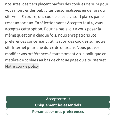
Réparation de vêtements
nos sites, des tiers placent parfois des cookies de suivi pour
Retouches
vous montrer des publicités personnalisées en dehors du
Pour les entreprises
Suivez-nous
site web. En outre, des cookies de suivi sont placés par les
réseaux sociaux. En sélectionnant « Accepter tout », vous
acceptez cette option. Pour ne pas avoir à vous poser la
même question à chaque fois, nous enregistrons vos
préférences concernant l’utilisation des cookies sur notre
site Internet pour une durée de deux ans. Vous pouvez
Mentions légales
Politique de confidentialité
modifier vos préférences à tout moment via la politique en
Conditions générales
Cookie Policy
matière de cookies au bas de chaque page du site Internet.
Notre cookie policy
AS Adventure Luxemburg SA,
Boulevard F.W. Raiffeisen 25,
L-2411 Luxembourg
team@asadventure.com
+32 (0)3 828 30 15
TVA LU 145.75.057
Accepter tout
Uniquement les essentiels
Personaliser mes préférences