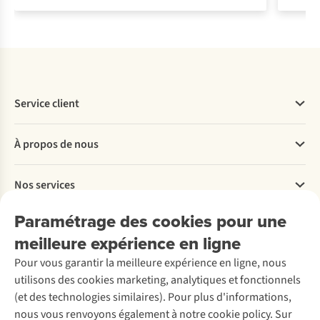
Service client
Questions fréquentes
À propos de nous
Commander
Payer
Travailler chez A.S.Adventure
Nos services
Livraison
Explore More
Retourner
Entreprise responsable
Location / Location sports d’hiver
Paramétrage des cookies pour une
Rétractation d'une commande
Découvrez
À propos d’Ayacucho
Seconde-main
meilleure expérience en ligne
Entretien & réparations
Nos magasins
Entretien de ski
A.S.Magazine
Garantie
Pour vous garantir la meilleure expérience en ligne, nous
À propos d’A.S.Adventure
Service de lavage
Explore Camp
Contactez-nous
utilisons des cookies marketing, analytiques et fonctionnels
Déclaration d'accessibilité
Entretien de chaussures
Gear Check
(et des technologies similaires). Pour plus d'informations,
Réparation de chaussures
Expertise & conseils
nous vous renvoyons également à notre cookie policy. Sur
Abonnez-vous à la newsletter