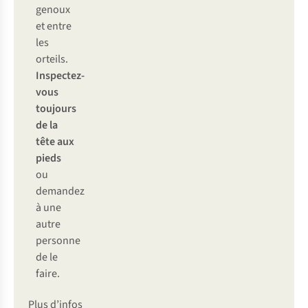
genoux
et entre
les
orteils.
Inspectez-
vous
toujours
de la
tête aux
pieds
ou
demandez
à une
autre
personne
de le
faire.
Plus d’infos