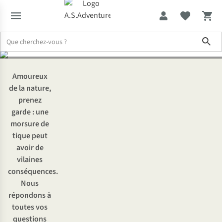
sur les tiques
Sho
Expertise & Conseils
Tout ce qu’il faut savoir sur les tiques
Amoureux
de la nature,
prenez
garde : une
morsure de
tique peut
avoir de
vilaines
conséquences.
Nous
répondons à
toutes vos
questions