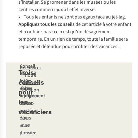
s’installer. Se promener dans les musées ou les
centres commerciaux a l’effet inverse.
•
Tous les enfants ne sont pas égaux face au jet-lag.
Appliquez tous les conseils
de cet article à votre enfant
et n’oubliez pas : ce n’est qu’un désagrément
temporaire. En un rien de temps, toute la famille sera
reposée et détendue pour profiter des vacances !
Conseil
Découvrez
Trois
n°1 :
Conseil
notre
conseils
louez
n°2 :
offre de
votre
faites
location
pour
équipement
entretenir
les
Saviez-
votre
vacanciers
vous
matériel
que
Vous
vous
avez
pouviez
besoin