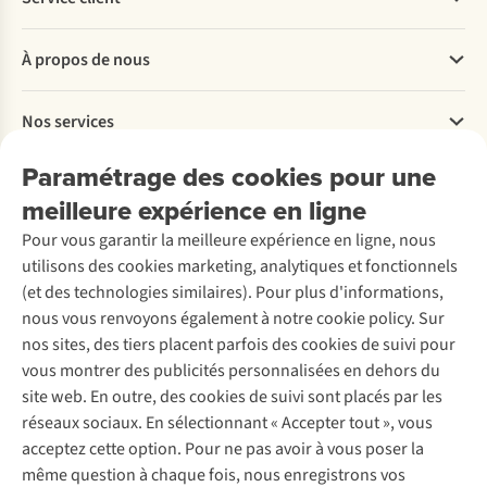
Questions fréquentes
À propos de nous
Commander
Payer
Travailler chez A.S.Adventure
Nos services
Livraison
Explore More
Retourner
Entreprise responsable
Location / Location sports d’hiver
Paramétrage des cookies pour une
Rétractation d'une commande
Découvrez
À propos d’Ayacucho
Seconde-main
meilleure expérience en ligne
Entretien & réparations
Nos magasins
Entretien de ski
A.S.Magazine
Garantie
Pour vous garantir la meilleure expérience en ligne, nous
À propos d’A.S.Adventure
Service de lavage
Explore Camp
Contactez-nous
utilisons des cookies marketing, analytiques et fonctionnels
Déclaration d'accessibilité
Entretien de chaussures
Gear Check
(et des technologies similaires). Pour plus d'informations,
Réparation de chaussures
Expertise & conseils
nous vous renvoyons également à notre cookie policy. Sur
Abonnez-vous à la newsletter
Réparation de vêtements
nos sites, des tiers placent parfois des cookies de suivi pour
Retouches
vous montrer des publicités personnalisées en dehors du
Pour les entreprises
Suivez-nous
site web. En outre, des cookies de suivi sont placés par les
réseaux sociaux. En sélectionnant « Accepter tout », vous
acceptez cette option. Pour ne pas avoir à vous poser la
même question à chaque fois, nous enregistrons vos