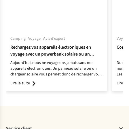
Camping | Voyage | Avis d'expert
Voyage 
Rechargez vos appareils électroniques en
Comme
voyage avec un powerbank solaire ou un
panneau solaire
Aujourd’hui, nous ne voyageons jamais sans nos
Du simp
appareils électroniques. Un panneau solaire ou un
nombreu
chargeur solaire vous permet donc de recharger vos
Les con
appareils lorsque vous voyagez loin de la civilisation.
vos ba
Lire la suite
Lire la 
Service client