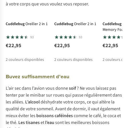
à votre corps que vous voulez vous reposer.
Cuddlebug
Oreiller 2 in 1
Cuddlebug
Oreiller 2 in 1
Cuddlebug
Cou
Memory Foam
93
93
€22,95
€22,95
€22,95
2
couleurs disponibles
2
couleurs disponibles
2
couleurs dis
Buvez suffisamment d’eau
L’air sec dans l’avion vous donne
soif
? Ne vous laissez pas
tenter par le minibar sur roues qui passe régulièrement dans
les allées.
L’alcool
déshydrate votre corps, ce qui altère la
qualité de votre sommeil. Avant de dormir, il vaut également
mieux éviter les
boissons caféinées
comme le café, le coca et
le thé.
Les tisanes
et
l’eau
sont les meilleures boissons