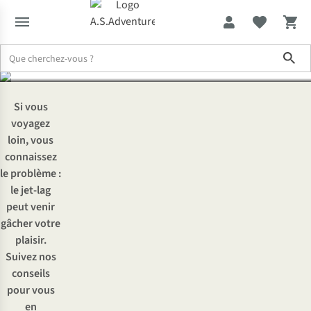
lag ?
Sho
Expertise & Conseils
Comment éviter le jet-lag ?
Si vous
voyagez
loin, vous
connaissez
le problème :
le jet-lag
peut venir
gâcher votre
plaisir.
Suivez nos
conseils
pour vous
en