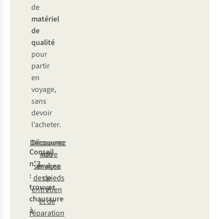
de
matériel
de
qualité
pour
partir
en
voyage,
sans
devoir
l’acheter.
Découvrez
Découvrez
Conseil
notre
nos
n°3
services
analyse
:
des pieds
de
trouvez
entretien
chaussure
et de
à
réparation