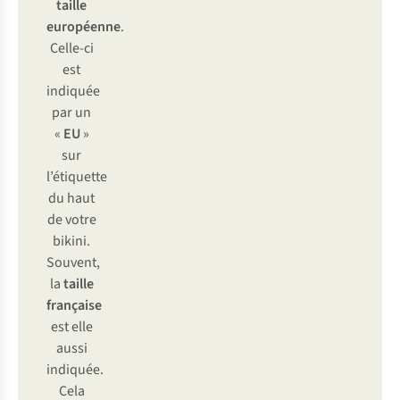
taille
européenne
.
Celle-ci
est
indiquée
par un
«
EU
»
sur
l’étiquette
du haut
de votre
bikini.
Souvent,
la
taille
française
est elle
aussi
indiquée.
Cela