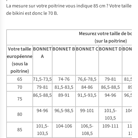
La mesure sur votre poitrine vous indique 85 cm ? Votre taille
de bikini est donc le 70 B.
Mesurez votre taille de bon
(sur la poitrine)
Votre taille
BONNET
BONNET B
BONNET C
BONNET D
BONNE
européenne
A
(sous la
poitrine)
65
71,5-73,5
74-76
76,6-78,5
79-81
81,5-8
70
79-81
81,5-83,5
84-86
86,5-88,5
89-9
86,5-88,5
89-91
91,5-93,5
94-96
96,5-9
75
94-96
96,5-98,5
99-101
101,5-
104-1
80
103,5
101,5-
104-106
106,5-
109-111
111,5
85
103,5
108,5
113,