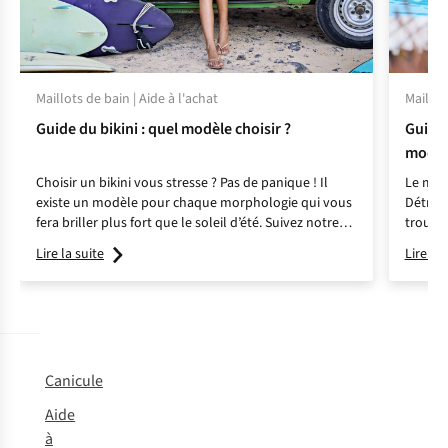
Maillots de bain | Aide à l'achat
Maillot
Guide du bikini : quel modèle choisir ?
Guide 
modèle
Choisir un bikini vous stresse ? Pas de panique ! Il
Le mail
existe un modèle pour chaque morphologie qui vous
Détromp
fera briller plus fort que le soleil d’été. Suivez notre
trouver
guide du bikini !
parfait
Lire la suite
Lire la 
Canicule
Aide
à