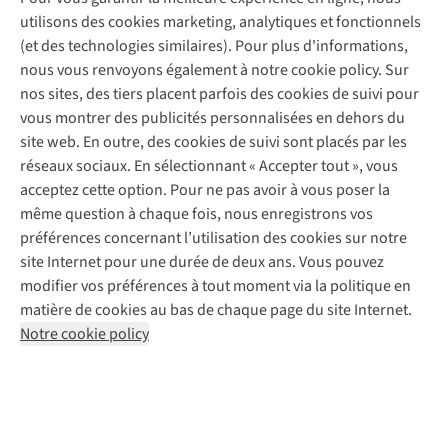
Service de lavage
Explore Camp
Contactez-nous
utilisons des cookies marketing, analytiques et fonctionnels
Déclaration d'accessibilité
Entretien de chaussures
Gear Check
(et des technologies similaires). Pour plus d'informations,
Réparation de chaussures
Expertise & conseils
nous vous renvoyons également à notre cookie policy. Sur
Abonnez-vous à la newsletter
Réparation de vêtements
nos sites, des tiers placent parfois des cookies de suivi pour
Retouches
vous montrer des publicités personnalisées en dehors du
Pour les entreprises
Suivez-nous
site web. En outre, des cookies de suivi sont placés par les
réseaux sociaux. En sélectionnant « Accepter tout », vous
acceptez cette option. Pour ne pas avoir à vous poser la
même question à chaque fois, nous enregistrons vos
préférences concernant l’utilisation des cookies sur notre
site Internet pour une durée de deux ans. Vous pouvez
Mentions légales
Politique de confidentialité
modifier vos préférences à tout moment via la politique en
Conditions générales
Cookie Policy
matière de cookies au bas de chaque page du site Internet.
Notre cookie policy
AS Adventure Luxemburg SA,
Boulevard F.W. Raiffeisen 25,
L-2411 Luxembourg
team@asadventure.com
+32 (0)3 828 30 15
TVA LU 145.75.057