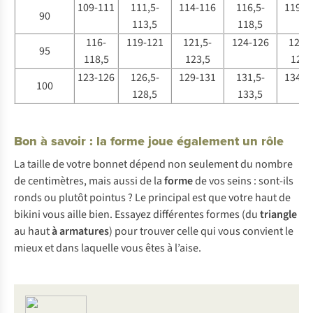
109-111
111,5-
114-116
116,5-
119-1
90
113,5
118,5
116-
119-121
121,5-
124-126
126,5
95
118,5
123,5
128,
123-126
126,5-
129-131
131,5-
134-1
100
128,5
133,5
Bon à savoir : la forme joue également un rôle
La taille de votre bonnet dépend non seulement du nombre
de centimètres, mais aussi de la
forme
de vos seins : sont-ils
ronds ou plutôt pointus ? Le principal est que votre haut de
bikini vous aille bien. Essayez différentes formes (du
triangle
au haut
à armatures
) pour trouver celle qui vous convient le
mieux et dans laquelle vous êtes à l’aise.