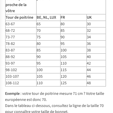
proche de la
vôtre
Tour de poitrine
BE, NL, LUX
FR
UK
63-67
65
80
30
68-72
70
85
32
73-77
75
90
34
78-82
80
95
36
83-87
85
100
38
88-92
90
105
40
93-97
95
110
42
98-102
100
115
44
103-107
105
120
46
108-112
110
125
48
Exemple
: votre tour de poitrine mesure 71 cm ? Votre taille
européenne est donc 70.
Dans le tableau ci-dessous, consultez la ligne de la taille 70
pour connaître votre taille de bonnet.