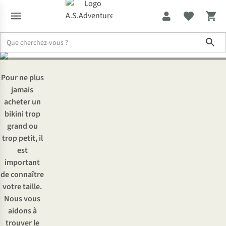
choisir ?
Sho
Expertise & Conseils
Quelle taille de bikini choisir ?
Pour ne plus
jamais
acheter un
bikini trop
grand ou
trop petit, il
est
important
de connaître
votre taille.
Nous vous
aidons à
trouver le