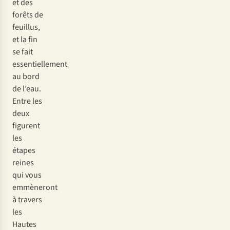
et des
forêts de
feuillus,
et la fin
se fait
essentiellement
au bord
de l’eau.
Entre les
deux
figurent
les
étapes
reines
qui vous
emmèneront
à travers
les
Hautes