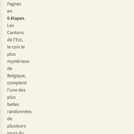
Fagnes
en
6 étapes
.
Les
Cantons
de l’Est,
le coin le
plus
mystérieux
de
Belgique,
comptent
l’une des
plus
belles
randonnées
de
plusieurs
jours du