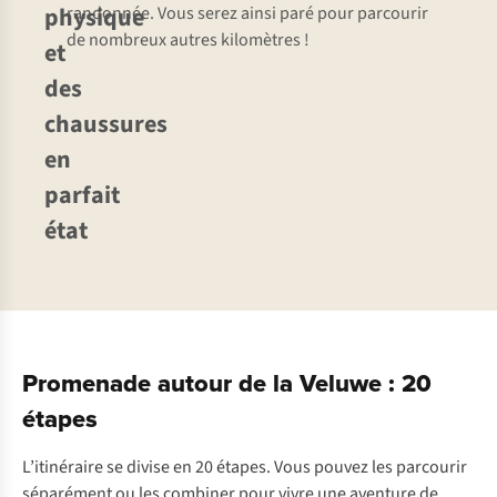
physique
randonnée. Vous serez ainsi paré pour parcourir
de nombreux autres kilomètres !
et
des
chaussures
en
parfait
état
Promenade autour de la Veluwe : 20
étapes
L’itinéraire se divise en 20 étapes. Vous pouvez les parcourir
séparément ou les combiner pour vivre une aventure de