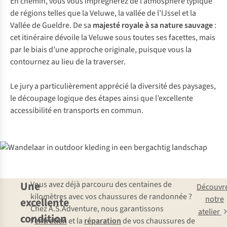
En chemin, vous vous imprégnerez de l’atmosphère typique
de régions telles que la Veluwe, la vallée de l’IJssel et la
Vallée de Gueldre. De sa
majesté royale à sa nature sauvage
:
cet itinéraire dévoile la Veluwe sous toutes ses facettes, mais
par le biais d’une approche originale, puisque vous la
contournez au lieu de la traverser.
Le jury a particulièrement apprécié la diversité des paysages,
le découpage logique des étapes ainsi que l’excellente
accessibilité en transports en commun.
Une
Vous avez déjà parcouru des centaines de
Découvr
kilomètres avec vos chaussures de randonnée ?
notre
excellente
Chez A.S.Adventure, nous garantissons
atelier
condition
l’
entretien
et la
réparation
de vos chaussures de