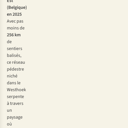
Est
(Belgique)
en 2025
Avec pas
moins de
256 km
de
sentiers
balisés,
ce réseau
pédestre
niché
dans le
Westhoek
serpente
à travers
un
paysage
où