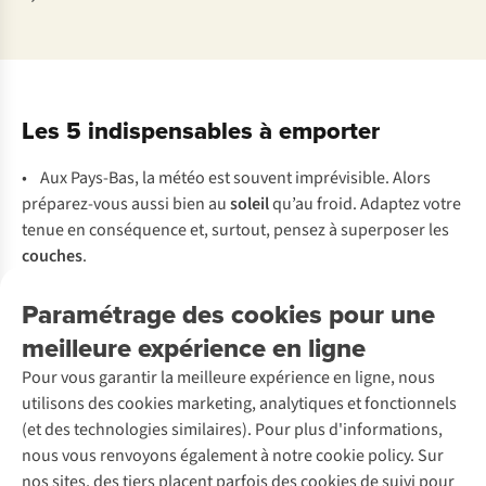
Les 5 indispensables à emporter
• Aux Pays-Bas, la météo est souvent imprévisible. Alors
préparez-vous aussi bien au
soleil
qu’au froid. Adaptez votre
tenue en conséquence et, surtout, pensez à superposer les
couches
.
• Une randonnée intense nécessite de bonnes
chaussures
Paramétrage des cookies pour une
de randonnée
. N’oubliez pas non plus d’enfiler des
chaussettes de randonnée
, qui sont tout aussi essentielles
meilleure expérience en ligne
pour
éviter les ampoules
.
Pour vous garantir la meilleure expérience en ligne, nous
• Un
sac à dos
de qualité fera toute la différence.
utilisons des cookies marketing, analytiques et fonctionnels
Choisissez-le avec soin
pour profiter au mieux de votre
(et des technologies similaires). Pour plus d'informations,
randonnée.
nous vous renvoyons également à notre cookie policy. Sur
Pas de café en vue pour recharger votre téléphone ou votre
nos sites, des tiers placent parfois des cookies de suivi pour