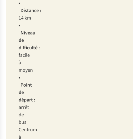
•
Distance :
14 km
•
Niveau
de
difficulté :
facile
à
moyen
•
Point
de
départ :
arrêt
de
bus
Centrum
à