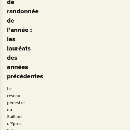
de
randonnée
de
l’année :
les
lauréats
des
années
précédentes
Le
réseau
pédestre
du
Saillant
d’Ypres