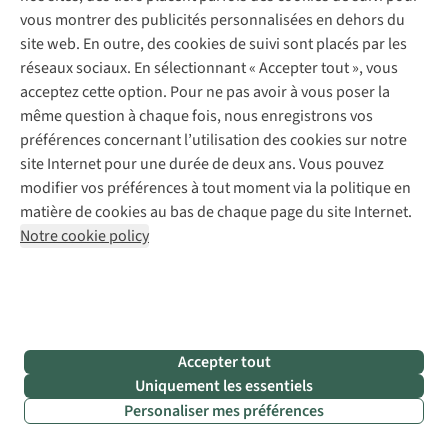
appareil photo ? Pas de problème ! Avec une
batterie
vous montrer des publicités personnalisées en dehors du
externe
, vous êtes sûr de ne manquer aucune photo.
site web. En outre, des cookies de suivi sont placés par les
réseaux sociaux. En sélectionnant « Accepter tout », vous
Vestes
Chaussures
acceptez cette option. Pour ne pas avoir à vous poser la
même question à chaque fois, nous enregistrons vos
préférences concernant l’utilisation des cookies sur notre
Qu’est-ce que l’Itinéraire de randonnée
site Internet pour une durée de deux ans. Vous pouvez
de l’année ?
modifier vos préférences à tout moment via la politique en
matière de cookies au bas de chaque page du site Internet.
Chaque année est annoncé l’Itinéraire de randonnée de
Notre cookie policy
l’année. Un
jury composé de 3 passionnés de randonnée
a
choisi le lauréat parmi les 5 candidats présélectionnés pour
2026. Ils ont évalué ces itinéraires de randonnée sur la base
de plusieurs
critères
.
Accepter tout
Uniquement les essentiels
Quels sont les itinéraires éligibles ?
Personaliser mes préférences
• Les randonnées de plusieurs jours ou une combinaison