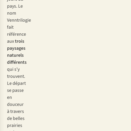
pays. Le
nom
Venntrilogie
fait
référence
aux
trois
paysages
naturels
différents
qui s’y
trouvent.
Le départ
se passe
en
douceur
à travers
de belles
prairies