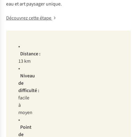
eau et art paysager unique.
Découvrez cette étape
•
Distance :
13 km
•
Niveau
de
difficulté :
facile
à
moyen
•
Point
de