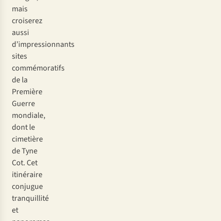
mais
croiserez
aussi
d’impressionnants
sites
commémoratifs
de la
Première
Guerre
mondiale,
dont le
cimetière
de Tyne
Cot. Cet
itinéraire
conjugue
tranquillité
et