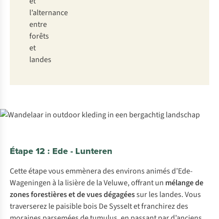
et
l’alternance
entre
forêts
et
landes
Étape 12 : Ede - Lunteren
Cette étape vous emmènera des environs animés d’Ede-
Wageningen à la lisière de la Veluwe, offrant un
mélange de
zones forestières et de vues dégagées
sur les landes. Vous
traverserez le paisible bois De Sysselt et franchirez des
moraines parsemées de tumulus, en passant par d’anciens