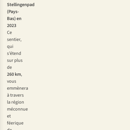
Stellingenpad
(Pays-
Bas) en
2023
Ce
sentier,
qui
s’étend
sur plus
de
260 km
,
vous
emmènera
à travers
la région
méconnue
et
féerique