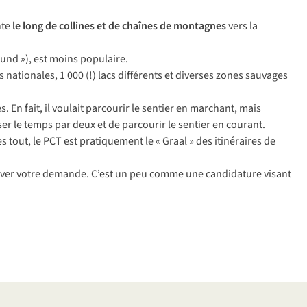
te
le
l
ong
de
co
llines
et de
ch
aînes
de
mon
tagnes
v
ers
la
ound
»
),
e
st
m
oins
pop
ulaire.
s
nat
ionales,
1 000
(
!)
l
acs
dif
férents
et
di
verses
z
ones
sa
uvages
s.
En
f
ait,
il
vo
ulait
par
courir
le
se
ntier
en
mar
chant,
m
ais
ser
le
t
emps
p
ar
d
eux
et de
par
courir
le
se
ntier
en
co
urant.
ès
t
out,
le
P
CT
e
st
prat
iquement
le «
G
raal
»
d
es
iti
néraires
de
iver
v
otre
de
mande.
C
’est
un
p
eu
c
omme
u
ne
can
didature
vi
sant