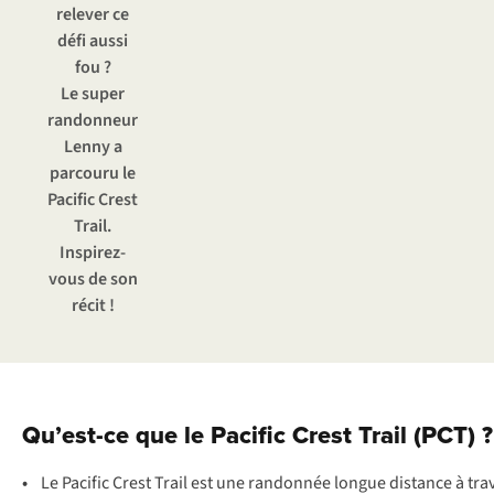
relever ce
défi aussi
fou ?
Le super
randonneur
Lenny a
parcouru le
Pacific Crest
Trail.
Inspirez-
vous de son
récit !
Qu’est-ce que le Pacific Crest Trail (PCT) ?
•
Le
Pa
cific
C
rest
T
rail
e
st
u
ne
ran
donnée
lo
ngue
di
stance
à
tr
a