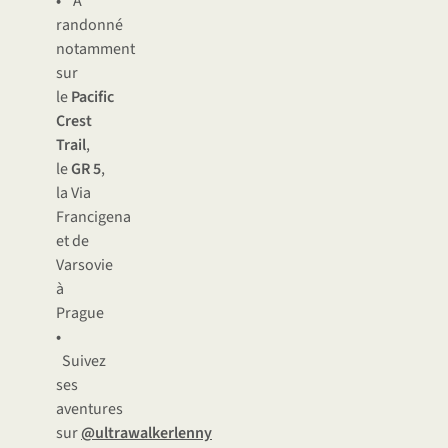
•
A
randonné
notamment
sur
le
Pacific
Crest
Trail
,
le
GR 5
,
la Via
Francigena
et de
Varsovie
à
Prague
•
Suivez
ses
aventures
sur
@ultrawalkerlenny