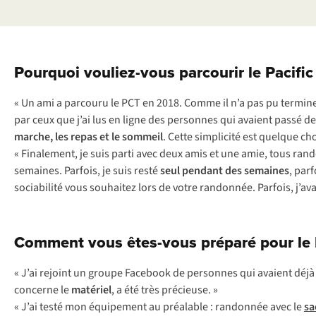
Pourquoi vouliez-vous parcourir le Pacific 
« Un ami a parcouru le PCT en 2018. Comme il n’a pas pu terminer l
par ceux que j’ai lus en ligne des personnes qui avaient passé de
marche, les repas et le sommeil
. Cette simplicité est quelque ch
« Finalement, je suis parti avec deux amis et une amie, tous r
semaines. Parfois, je suis resté
seul pendant des semaines
, par
sociabilité vous souhaitez lors de votre randonnée. Parfois, j’av
Comment vous êtes-vous préparé pour le Pa
«
J
’ai
re
joint
un
gr
oupe
Fa
cebook
de
per
sonnes
q
ui
av
aient
d
éjà
co
ncerne
le
ma
tériel
, a
é
té
t
rès
pré
cieuse.
»
«
J
’ai
t
esté
m
on
équ
ipement
au
pré
alable
:
ran
donnée
a
vec
le
s
a