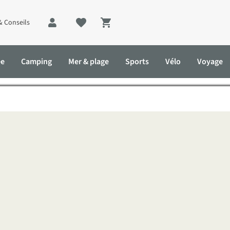
& Conseils
Shopping cart
est Trail : à pied du Mexiqu
ée
Camping
Mer & plage
Sports
Vélo
Voyage
ique au Canada