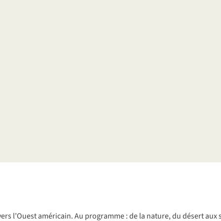
vers
l’
Ouest
amé
ricain.
Au
pro
gramme
: de la
na
ture,
du
dé
sert
a
ux