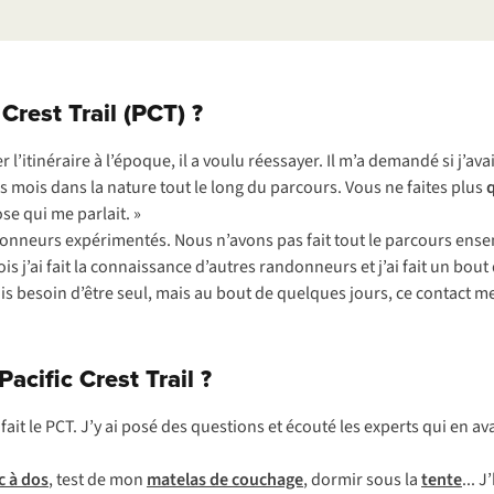
Crest Trail (PCT) ?
’itinéraire à l’époque, il a voulu réessayer. Il m’a demandé si j’avai
s mois dans la nature tout le long du parcours. Vous ne faites plus
q
ose qui me parlait. »
andonneurs expérimentés. Nous n’avons pas fait tout le parcours e
fois j’ai fait la connaissance d’autres randonneurs et j’ai fait un bou
ais besoin d’être seul, mais au bout de quelques jours, ce contact m
cific Crest Trail ?
f
ait
le
P
CT.
J
’y
ai
p
osé
d
es
que
stions
et
éc
outé
l
es
ex
perts
q
ui
en
av
c
à
d
os
,
t
est
de
m
on
ma
telas
de
co
uchage
,
do
rmir
s
ous
la
t
ente
.
..
J’