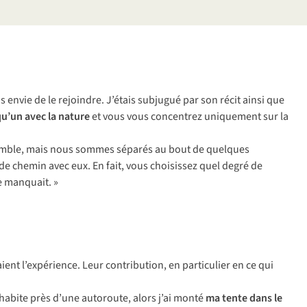
s envie de le rejoindre. J’étais subjugué par son récit ainsi que
u’un avec la nature
et vous vous concentrez uniquement sur la
nsemble, mais nous sommes séparés au bout de quelques
t de chemin avec eux. En fait, vous choisissez quel degré de
e manquait. »
aient
l’ex
périence.
L
eur
cont
ribution,
en
par
ticulier
en ce
q
ui
habite
p
rès
d
’une
aut
oroute,
a
lors
j
’ai
m
onté
ma
t
ente
d
ans
le