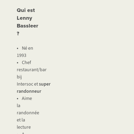
Qui est
Lenny
Bassleer
?
•
Né en
1993
•
Chef
restaurant/bar
bij
Intersoc et
super
randonneur
•
Aime
la
randonnée
et la
lecture