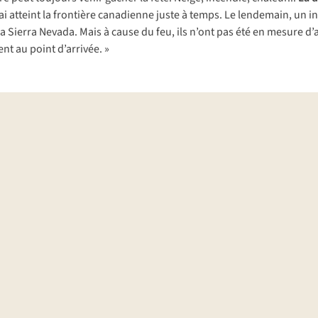
ai
at
teint
la
fro
ntière
can
adienne
j
uste
à
te
mps.
Le
len
demain,
un
in
la
Si
erra
Ne
vada.
M
ais
à
c
ause
du
f
eu,
i
ls
n
’ont
p
as
é
té
en
me
sure
d’
ent
au
p
oint
d’a
rrivée.
»