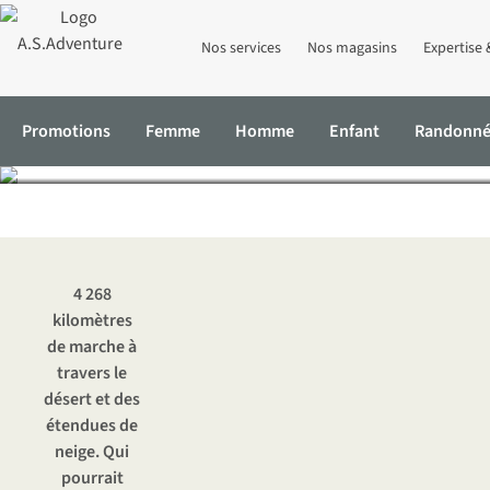
Nos services
Nos magasins
Expertise 
Pacific Cr
Promotions
Femme
Homme
Enfant
Randonn
Accueil
Expertise & Conseils
Pacific Crest Trail : à pied du Mex
4 268
kilomètres
de marche à
travers le
désert et des
étendues de
neige. Qui
pourrait