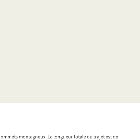
so
mmets
mon
tagneux.
La
lo
ngueur
to
tale
du
tr
ajet
e
st
de