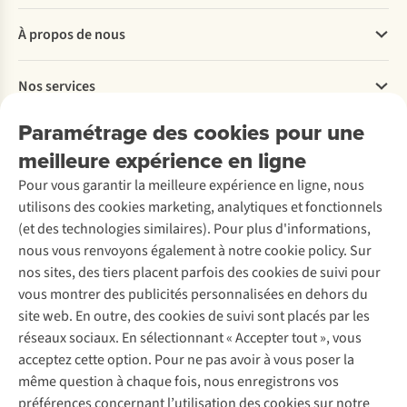
Questions fréquentes
À propos de nous
Commander
Payer
Travailler chez A.S.Adventure
Nos services
Livraison
Explore More
Retourner
Entreprise responsable
Location / Location sports d’hiver
Paramétrage des cookies pour une
Rétractation d'une commande
Découvrez
À propos d’Ayacucho
Seconde-main
meilleure expérience en ligne
Entretien & réparations
Nos magasins
Entretien de ski
A.S.Magazine
Garantie
Pour vous garantir la meilleure expérience en ligne, nous
À propos d’A.S.Adventure
Service de lavage
Explore Camp
Contactez-nous
utilisons des cookies marketing, analytiques et fonctionnels
Déclaration d'accessibilité
Entretien de chaussures
Gear Check
(et des technologies similaires). Pour plus d'informations,
Réparation de chaussures
Expertise & conseils
nous vous renvoyons également à notre cookie policy. Sur
Abonnez-vous à la newsletter
Réparation de vêtements
nos sites, des tiers placent parfois des cookies de suivi pour
Retouches
vous montrer des publicités personnalisées en dehors du
Pour les entreprises
Suivez-nous
site web. En outre, des cookies de suivi sont placés par les
réseaux sociaux. En sélectionnant « Accepter tout », vous
acceptez cette option. Pour ne pas avoir à vous poser la
même question à chaque fois, nous enregistrons vos
préférences concernant l’utilisation des cookies sur notre