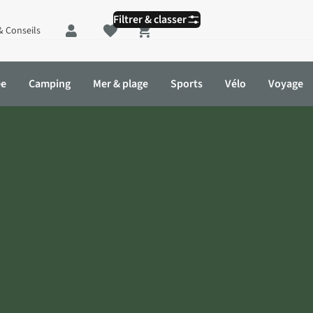
Filtrer & classer
& Conseils
Shopping cart
ée
Camping
Mer & plage
Sports
Vélo
Voyage