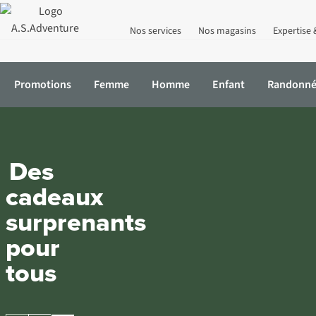
Nos services
Nos magasins
Expertise 
Promotions
Femme
Homme
Enfant
Randonn
Des
cadeaux
surprenants
pour
tous