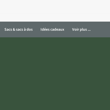
Sacs & sacs à dos
Idées cadeaux
Voir plus ...