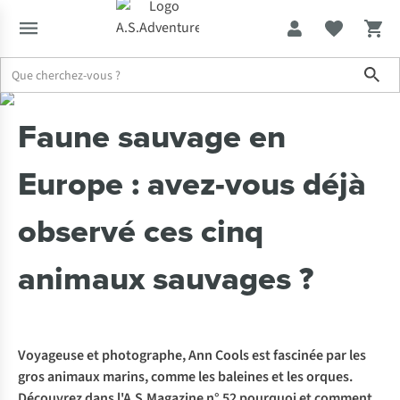
Sho
Expertise & Conseils
Faune sauvage en Europe : avez-vous déjà o
Faune sauvage en
Europe : avez-vous déjà
observé ces cinq
animaux sauvages ?
Voyageuse et photographe,
Ann Cools
est fascinée par les
gros animaux marins, comme les baleines et les orques.
Découvrez dans l'
A.S.Magazine n° 52
pourquoi et comment