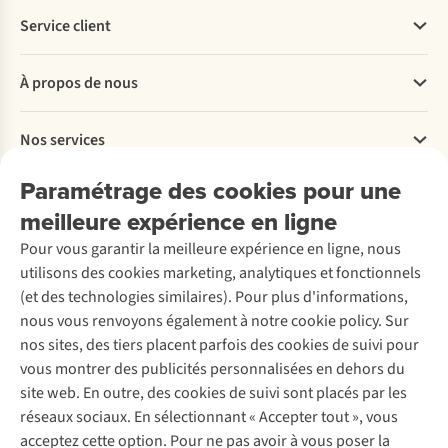
Service client
Questions fréquentes
À propos de nous
Commander
Payer
Travailler chez A.S.Adventure
Nos services
Livraison
Explore More
Retourner
Entreprise responsable
Location / Location sports d’hiver
Paramétrage des cookies pour une
Rétractation d'une commande
Découvrez
À propos d’Ayacucho
Seconde-main
meilleure expérience en ligne
Entretien & réparations
Nos magasins
Entretien de ski
A.S.Magazine
Garantie
Pour vous garantir la meilleure expérience en ligne, nous
À propos d’A.S.Adventure
Service de lavage
Explore Camp
Contactez-nous
utilisons des cookies marketing, analytiques et fonctionnels
Déclaration d'accessibilité
Entretien de chaussures
Gear Check
(et des technologies similaires). Pour plus d'informations,
Réparation de chaussures
Expertise & conseils
nous vous renvoyons également à notre cookie policy. Sur
Abonnez-vous à la newsletter
Réparation de vêtements
nos sites, des tiers placent parfois des cookies de suivi pour
Retouches
vous montrer des publicités personnalisées en dehors du
Pour les entreprises
Suivez-nous
site web. En outre, des cookies de suivi sont placés par les
réseaux sociaux. En sélectionnant « Accepter tout », vous
acceptez cette option. Pour ne pas avoir à vous poser la