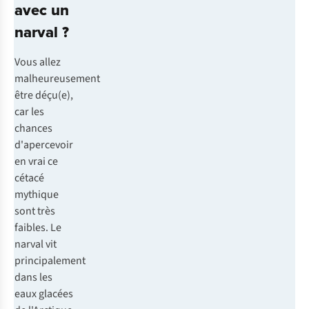
avec un
narval ?
Vous allez
malheureusement
être déçu(e),
car les
chances
d'apercevoir
en vrai ce
cétacé
mythique
sont très
faibles. Le
narval vit
principalement
dans les
eaux glacées