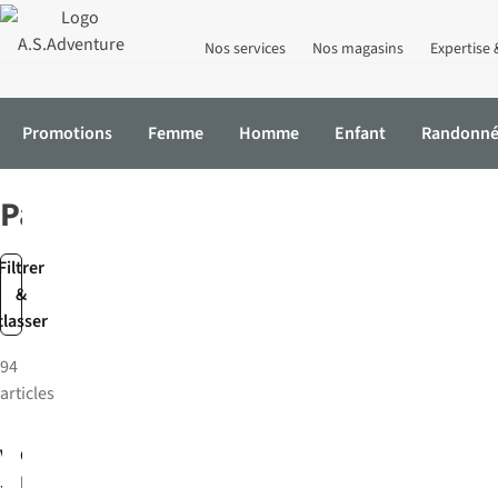
Nos services
Nos magasins
Expertise 
Promotions
Femme
Homme
Enfant
Randonn
Accueil
Femme
Mode
Pantalons
Pantalons
Filtrer
&
classer
94
articles
Vero Moda
Object
Jeans
Jeans Billie
Miu Zoe