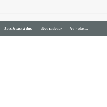
Sacs & sacs à dos
Idées cadeaux
Voir plus ...