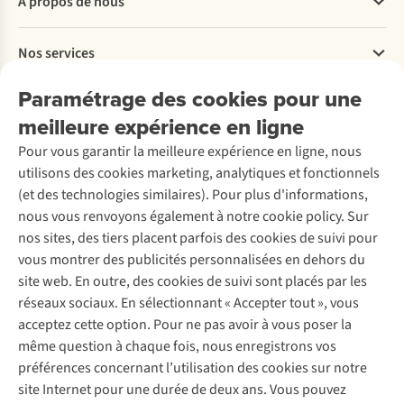
À propos de nous
Commander
Payer
Travailler chez A.S.Adventure
Nos services
Livraison
Explore More
Retourner
Entreprise responsable
Location / Location sports d’hiver
Paramétrage des cookies pour une
Rétractation d'une commande
Découvrez
À propos d’Ayacucho
Seconde-main
meilleure expérience en ligne
Entretien & réparations
Nos magasins
Entretien de ski
A.S.Magazine
Garantie
Pour vous garantir la meilleure expérience en ligne, nous
À propos d’A.S.Adventure
Service de lavage
Explore Camp
Contactez-nous
utilisons des cookies marketing, analytiques et fonctionnels
Déclaration d'accessibilité
Entretien de chaussures
Gear Check
(et des technologies similaires). Pour plus d'informations,
Réparation de chaussures
Expertise & conseils
nous vous renvoyons également à notre cookie policy. Sur
Abonnez-vous à la newsletter
Réparation de vêtements
nos sites, des tiers placent parfois des cookies de suivi pour
Retouches
vous montrer des publicités personnalisées en dehors du
Pour les entreprises
Suivez-nous
site web. En outre, des cookies de suivi sont placés par les
réseaux sociaux. En sélectionnant « Accepter tout », vous
acceptez cette option. Pour ne pas avoir à vous poser la
même question à chaque fois, nous enregistrons vos
préférences concernant l’utilisation des cookies sur notre
site Internet pour une durée de deux ans. Vous pouvez
Mentions légales
Politique de confidentialité