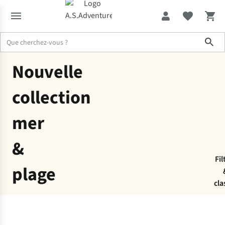
Sho
Mer & Plage
Nouvelle collection
Nouvelle
collection
mer
&
Fil
plage
cla