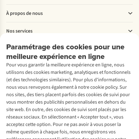
Questions fréquentes
À propos de nous
Commander
Payer
Travailler chez A.S.Adventure
Nos services
Livraison
Explore More
Retourner
Entreprise responsable
Location / Location sports d’hiver
Paramétrage des cookies pour une
Rétractation d'une commande
Découvrez
À propos d’Ayacucho
Seconde-main
meilleure expérience en ligne
Entretien & réparations
Nos magasins
Entretien de ski
A.S.Magazine
Garantie
Pour vous garantir la meilleure expérience en ligne, nous
À propos d’A.S.Adventure
Service de lavage
Explore Camp
Contactez-nous
utilisons des cookies marketing, analytiques et fonctionnels
Déclaration d'accessibilité
Entretien de chaussures
Gear Check
(et des technologies similaires). Pour plus d'informations,
Réparation de chaussures
Expertise & conseils
nous vous renvoyons également à notre cookie policy. Sur
Abonnez-vous à la newsletter
Réparation de vêtements
nos sites, des tiers placent parfois des cookies de suivi pour
Retouches
vous montrer des publicités personnalisées en dehors du
Pour les entreprises
Suivez-nous
site web. En outre, des cookies de suivi sont placés par les
réseaux sociaux. En sélectionnant « Accepter tout », vous
acceptez cette option. Pour ne pas avoir à vous poser la
même question à chaque fois, nous enregistrons vos