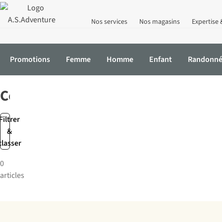
Nos services
Nos magasins
Expertise 
Promotions
Femme
Homme
Enfant
Randonn
Accueil
Marques
Coolado
Coolado
Filtrer
&
classer
0
articles