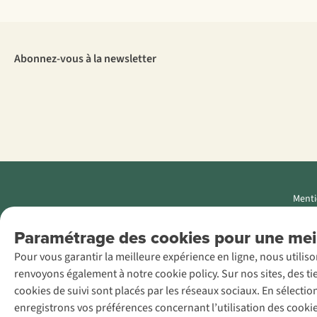
Abonnez-vous à la newsletter
Menti
AS Adventure
Paramétrage des cookies pour une meil
Luxemburg SA,
Pour vous garantir la meilleure expérience en ligne, nous utilis
Boulevard F.W.
renvoyons également à notre cookie policy. Sur nos sites, des ti
Raiffeisen 25, L-
cookies de suivi sont placés par les réseaux sociaux. En sélecti
2411
enregistrons vos préférences concernant l’utilisation des cooki
Luxembourg