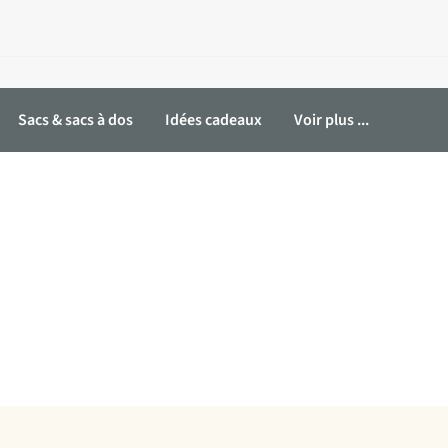
Sacs & sacs à dos
Idées cadeaux
Voir plus ...