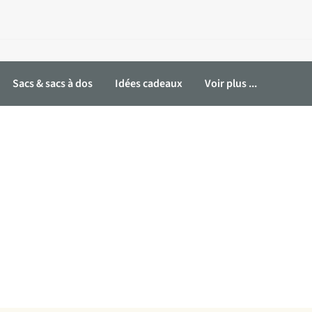
Sacs & sacs à dos
Idées cadeaux
Voir plus ...