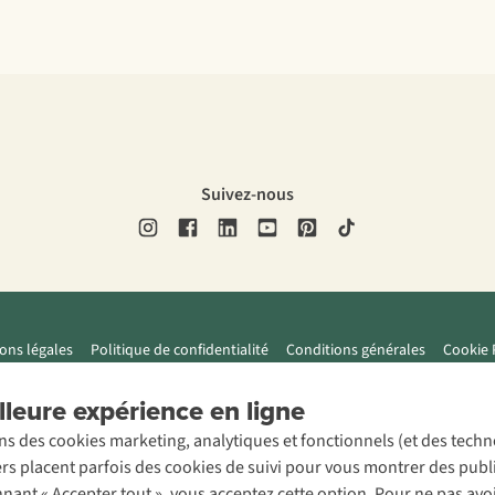
Suivez-nous
ons légales
Politique de confidentialité
Conditions générales
Cookie 
leure expérience en ligne
ons des cookies marketing, analytiques et fonctionnels (et des tech
ers placent parfois des cookies de suivi pour vous montrer des publ
onnant « Accepter tout », vous acceptez cette option. Pour ne pas a