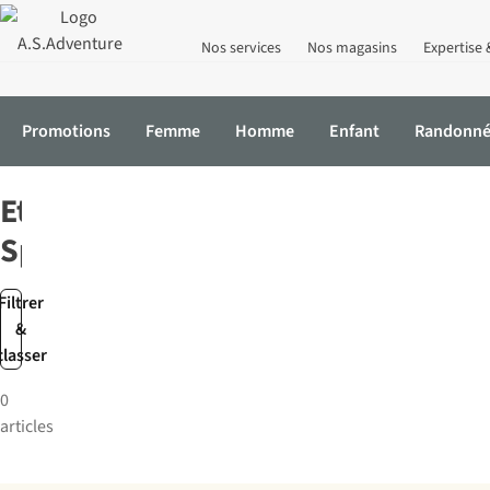
Nos services
Nos magasins
Expertise 
Promotions
Femme
Homme
Enfant
Randonn
Accueil
Marques
Etappe Sportswear
Etappe
Sportswear
Filtrer
&
classer
0
articles