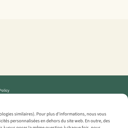
Policy
nologies similaires). Pour plus d'informations, nous vous
icités personnalisées en dehors du site web. En outre, des
voir à vous poser la même question à chaque fois, nous