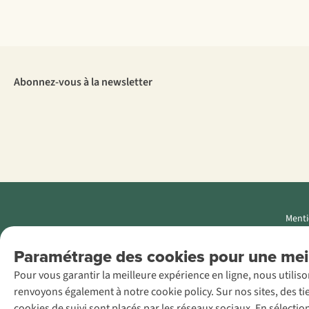
Abonnez-vous à la newsletter
Menti
AS Adventure
Paramétrage des cookies pour une meil
Luxemburg SA,
Pour vous garantir la meilleure expérience en ligne, nous utilis
Boulevard F.W.
renvoyons également à notre cookie policy. Sur nos sites, des ti
Raiffeisen 25, L-
cookies de suivi sont placés par les réseaux sociaux. En sélecti