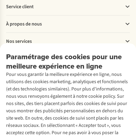
Service client
Questions fréquentes
À propos de nous
Commander
Payer
Travailler chez A.S.Adventure
Nos services
Livraison
Explore More
Retourner
Entreprise responsable
Location / Location sports d’hiver
Paramétrage des cookies pour une
Rétractation d'une commande
Découvrez
À propos d’Ayacucho
Seconde-main
meilleure expérience en ligne
Entretien & réparations
Nos magasins
Entretien de ski
A.S.Magazine
Garantie
Pour vous garantir la meilleure expérience en ligne, nous
À propos d’A.S.Adventure
Service de lavage
Explore Camp
Contactez-nous
utilisons des cookies marketing, analytiques et fonctionnels
Déclaration d'accessibilité
Entretien de chaussures
Gear Check
(et des technologies similaires). Pour plus d'informations,
Réparation de chaussures
Expertise & conseils
nous vous renvoyons également à notre cookie policy. Sur
Abonnez-vous à la newsletter
Réparation de vêtements
nos sites, des tiers placent parfois des cookies de suivi pour
Retouches
vous montrer des publicités personnalisées en dehors du
Pour les entreprises
Suivez-nous
site web. En outre, des cookies de suivi sont placés par les
réseaux sociaux. En sélectionnant « Accepter tout », vous
acceptez cette option. Pour ne pas avoir à vous poser la